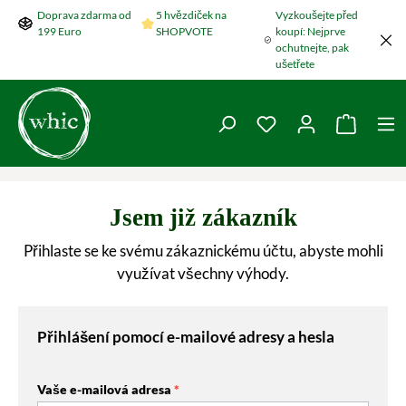
Doprava zdarma od
5 hvězdiček na
Vyzkoušejte před
Přeskočit na hlavní obsah
199 Euro
SHOPVOTE
koupí: Nejprve
ochutnejte, pak
ušetřete
Máte 0 položky v se
Nákupní
Jsem již zákazník
Přihlaste se ke svému zákaznickému účtu, abyste mohli
využívat všechny výhody.
Přihlášení pomocí e-mailové adresy a hesla
Vaše e-mailová adresa
*