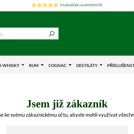
5 hvězdiček na SHOPVOTE
Á WHISKY
RUM
COGNAC
DESTILÁTY
PŘÍSLUŠENS
Jsem již zákazník
 se ke svému zákaznickému účtu, abyste mohli využívat všech