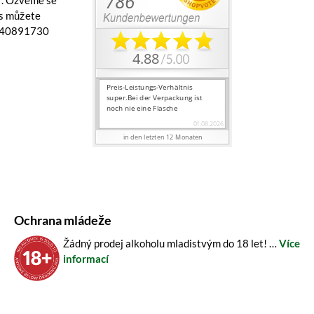
ř
. Ozveme se
ás můžete
1 40891730
Ochrana mládeže
Žádný prodej alkoholu mladistvým do 18 let! …
Více
informací