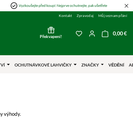
Vyzkoušejte před koupí: Nejprve ochutnejte, pak ušetřete
Kontakt
Zpravodaj
Můj seznam přání
0,00 €
Nák
Máte 0 položky v sezna
Překvapení!
TVÍ
OCHUTNÁVKOVÉ LAHVIČKY
ZNAČKY
VĚDĚNÍ
A
ny výhody.