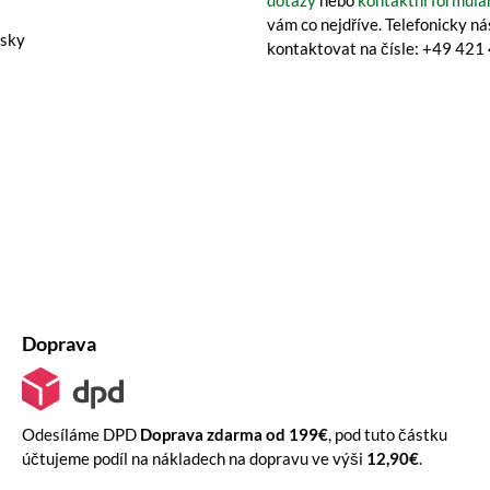
dotazy
nebo
kontaktní formulá
vám co nejdříve. Telefonicky n
isky
kontaktovat na čísle: +49 42
Doprava
Odesíláme DPD
Doprava zdarma od 199€
, pod tuto částku
účtujeme podíl na nákladech na dopravu ve výši
12,90€
.