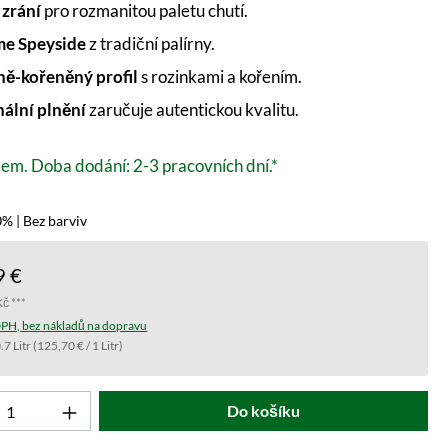
 zrání
pro rozmanitou paletu chutí.
e Speyside
z tradiční palírny.
ě-kořeněný profil
s rozinkami a kořením.
nální plnění
zaručuje autentickou kvalitu.
em. Doba dodání: 2-3 pracovních dní.*
% | Bez barviv
9 €
Kč ***
PH, bez nákladů na dopravu
.7 Litr
(125,70 € / 1 Litr)
t počet: Zadejte požadovanou hodnotu nebo 
Do košíku