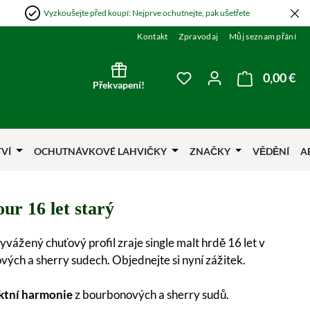
Vyzkoušejte před koupí: Nejprve ochutnejte, pak ušetřete
Kontakt
Zpravodaj
Můj seznam přání
0,00 €
Nák
Máte 0 položky v sezna
Překvapení!
TVÍ
OCHUTNÁVKOVÉ LAHVIČKY
ZNAČKY
VĚDĚNÍ
A
ur 16 let starý
vyvážený chuťový profil zraje single malt hrdě 16 let v
ých a sherry sudech. Objednejte si nyní zážitek.
ktní harmonie
z bourbonových a sherry sudů.