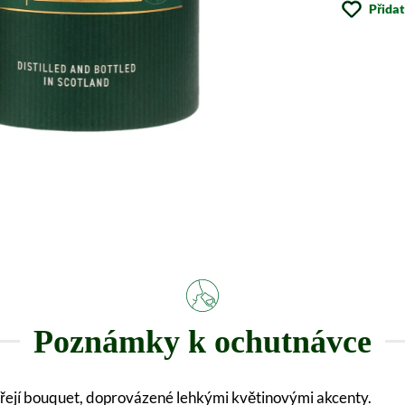
Přida
Poznámky k ochutnávce
řejí bouquet, doprovázené lehkými květinovými akcenty.