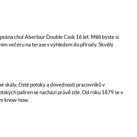
psána chuť Aberlour Double Cask 16 let. Měli byste si
etním večeru na terase s výhledem do přírody. Skvělý
mé skály, čisté potoky a dovednosti pracovníků v
otských palíren se nachází právě zde. Od roku 1879 se v
rým know-how.