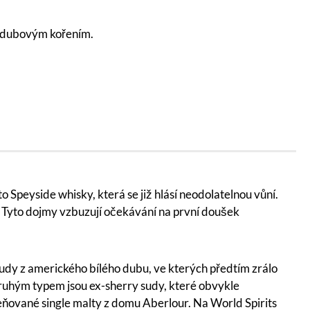
m dubovým kořením.
 Speyside whisky, která se již hlásí neodolatelnou vůní.
Tyto dojmy vzbuzují očekávání na první doušek
 sudy z amerického bílého dubu, ve kterých předtím zrálo
Druhým typem jsou ex-sherry sudy, které obvykle
eňované single malty z domu Aberlour. Na World Spirits