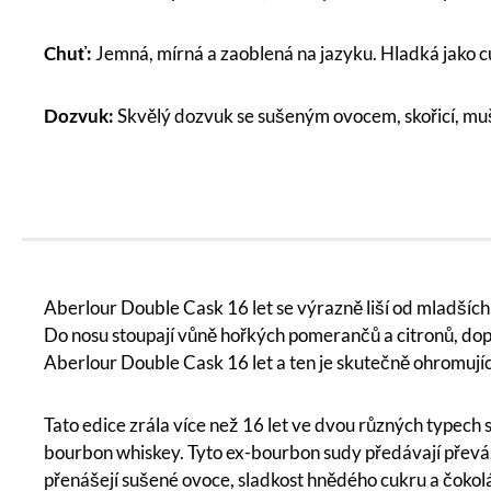
Chuť:
Jemná, mírná a zaoblená na jazyku. Hladká jako
Dozvuk:
Skvělý dozvuk se sušeným ovocem, skořicí, mu
Aberlour Double Cask 16 let se výrazně liší od mladších 
Do nosu stoupají vůně hořkých pomerančů a citronů, d
Aberlour Double Cask 16 let a ten je skutečně ohromujíc
Tato edice zrála více než 16 let ve dvou různých typech 
bourbon whiskey. Tyto ex-bourbon sudy předávají převáž
přenášejí sušené ovoce, sladkost hnědého cukru a čokol