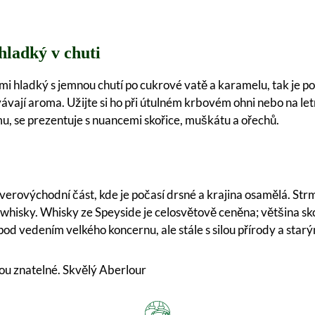
hladký v chuti
i hladký s jemnou chutí po cukrové vatě a karamelu, tak je po
ovávají aroma. Užijte si ho při útulném krbovém ohni nebo na l
mu, se prezentuje s nuancemi skořice, muškátu a ořechů.
everovýchodní část, kde je počasí drsné a krajina osamělá. Str
whisky. Whisky ze Speyside je celosvětově ceněna; většina sk
 pod vedením velkého koncernu, ale stále s silou přírody a sta
ou znatelné. Skvělý Aberlour