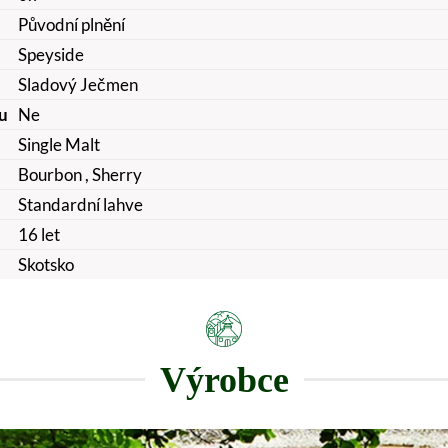
Původní plnění
Speyside
Sladový Ječmen
u
Ne
Single Malt
Bourbon
, Sherry
Standardní lahve
16 let
Skotsko
Výrobce