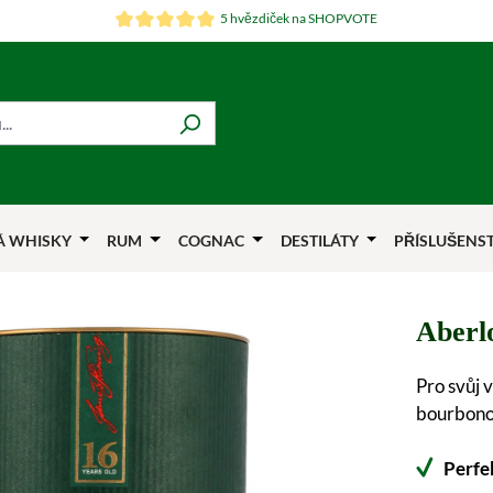
5 hvězdiček na SHOPVOTE
Á WHISKY
RUM
COGNAC
DESTILÁTY
PŘÍSLUŠENS
Aberlo
Pro svůj 
bourbonov
Perfe