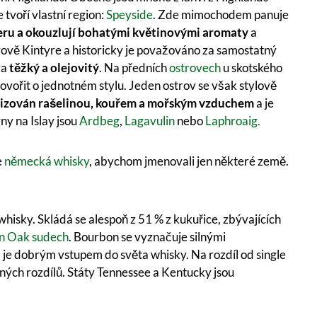
 tvoří vlastní region:
Speyside
. Zde mimochodem panuje
eru a okouzlují bohatými květinovými aromaty
a
rově Kintyre a historicky je považováno za samostatný
za
těžký a olejovitý
. Na předních
ostrovech
u skotského
hovořit o jednotném stylu. Jeden ostrov se však stylově
erizován rašelinou, kouřem a mořským vzduchem
a je
ny na Islay jsou
Ardbeg
,
Lagavulin
nebo
Laphroaig.
e
německá whisky
, abychom jmenovali jen některé země.
hisky. Skládá se alespoň z 51 % z kukuřice, zbývajících
in Oak sudech
. Bourbon se vyznačuje silnými
 je dobrým vstupem do světa whisky. Na rozdíl od single
ných rozdílů. Státy Tennessee a Kentucky jsou