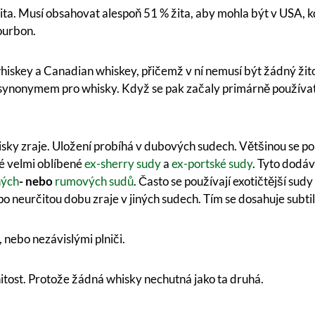
ita. Musí obsahovat alespoň 51 % žita, aby mohla být v USA, kd
Bourbon.
hiskey a Canadian whiskey, přičemž v ní nemusí být žádný žito
 synonymem pro whisky. Když se pak začaly primárně používat l
sky zraje. Uložení probíhá v dubových sudech. Většinou se po
é velmi oblíbené
ex-sherry sudy
a
ex-portské sudy
. Tyto dodá
ných
- nebo
rumových sudů
. Často se používají exotičtější sud
o neurčitou dobu zraje v jiných sudech. Tím se dosahuje subti
nebo nezávislými plniči.
itost. Protože žádná whisky nechutná jako ta druhá.