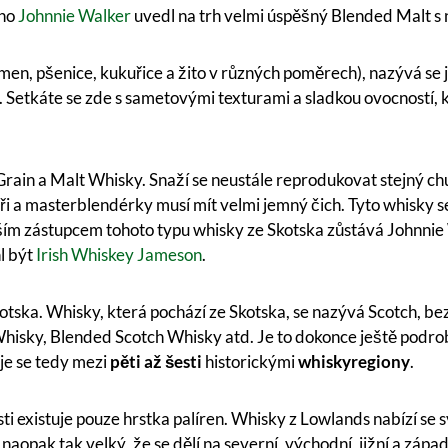
oho
Johnnie Walker
uvedl na trh velmi úspěšný Blended Malt s
čmen, pšenice, kukuřice a žito v různých poměrech), nazývá s
. Setkáte se zde s sametovými texturami a sladkou ovocností, 
ain a Malt Whisky. Snaží se neustále reprodukovat stejný chuťo
i a masterblendérky musí mít velmi jemný čich. Tyto whisky 
m zástupcem tohoto typu whisky ze Skotska zůstává Johnnie W
l být
Irish Whiskey
Jameson
.
otska. Whisky, která pochází ze Skotska, se nazývá Scotch, bez 
Whisky, Blended Scotch Whisky atd. Je to dokonce ještě podro
uje se tedy mezi
pěti až šesti
historickými
whiskyregiony
.
sti existuje pouze hrstka palíren. Whisky z Lowlands nabízí se
 naopak tak velký, že se dělí na severní, východní, jižní a záp