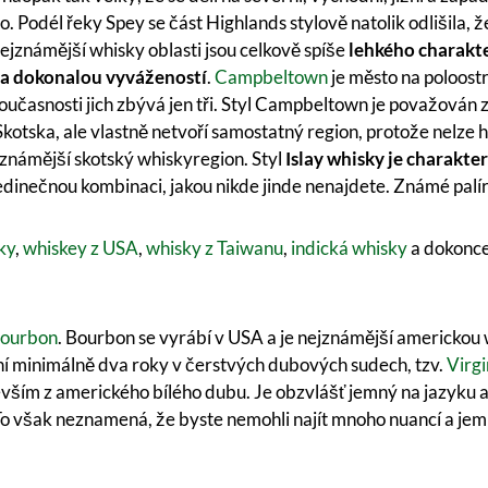
o. Podél řeky Spey se část Highlands stylově natolik odlišila, že
nejznámější whisky oblasti jsou celkově spíše
lehkého charakt
 a dokonalou vyvážeností
.
Campbeltown
je město na poloost
současnosti jich zbývá jen tři. Styl Campbeltown je považován 
Skotska, ale vlastně netvoří samostatný region, protože nelze 
známější skotský whiskyregion. Styl
Islay whisky je charakt
edinečnou kombinaci, jakou nikde jinde nenajdete. Známé palír
ky
,
whiskey z USA
,
whisky z Taiwanu
,
indická whisky
a dokonc
ourbon
. Bourbon se vyrábí v USA a je nejznámější americkou w
rání minimálně dva roky v čerstvých dubových sudech, tzv.
Virg
vším z amerického bílého dubu. Je obzvlášť jemný na jazyku a
To však neznamená, že byste nemohli najít mnoho nuancí a jem