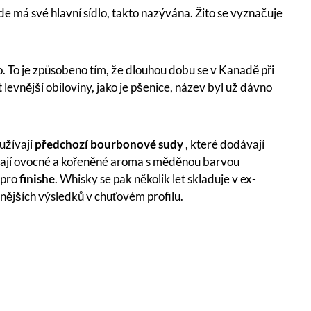
e má své hlavní sídlo, takto nazývána. Žito se vyznačuje
. To je způsobeno tím, že dlouhou dobu se v Kanadě při
evnější obiloviny, jako je pšenice, název byl už dávno
užívají
předchozí
bourbonové sudy
, které dodávají
vají ovocné a kořeněné aroma s měděnou barvou
y pro
finishe
. Whisky se pak několik let skladuje v ex-
lnějších výsledků v chuťovém profilu.