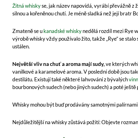
Žitná whisky
se, jak název napovídá, vyrábí převážně z ž
silnou a kořeněnou chutí. Je méně sladká než její bratr 
Zmateně se u
kanadské whisky
nedělá rozdíl mezi Rye w
výrobě whisky vždy používalo žito, takže „Rye“ se stalo
ustálen.
Největší vliv na chuť a aroma mají sudy,
ve kterých whi
vanilkové a karamelové aroma. V poslední době jsou tak
destilátu. Existují také některé lahvování z bývalých
vin
bourbonových sudech (nebo jiných sudech) a poté ještě p
Whisky mohou být buď prodávány samotnými palírnami, 
Nejdůležitější na whisky zůstává požití: Objevte rozman