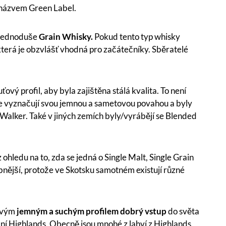
 názvem Green Label.
e jednoduše
Grain Whisky.
Pokud tento typ whisky
která je obzvlášť vhodná pro začátečníky. Sběratelé
vý profil, aby byla zajištěna stálá kvalita. To není
se vyznačují svou jemnou a sametovou povahou a byly
alker. Také v jiných zemích byly/vyrábějí se Blended
ohledu na to, zda se jedná o Single Malt, Single Grain
bnější, protože ve Skotsku samotném existují různé
 svým
jemným a suchým profilem
dobrý vstup
do světa
adní Highlands. Obecně jsou mnohé z lahví z Highlands