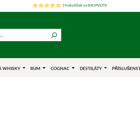
5 hvězdiček na SHOPVOTE
Á WHISKY
RUM
COGNAC
DESTILÁTY
PŘÍSLUŠENS