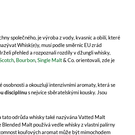
ny společného, je výroba z vody, kvasnic a obilí, které
nazývat Whisk(e)y, musí podle směrnic EU zrád
želi přehled a rozpoznali rozdíly v džungli whisky,
Scotch
,
Bourbon
,
Single Malt
& Co. orientovali, zde je
 osobnosti a okouzlují intenzivními aromaty, která se
u disciplínu
s nejvíce sběratelskými kousky. Jsou
la tato odrůda whisky také nazývána Vatted Malt
 Blended Malt používá vedle whisky z vlastní palírny
nepřítomnost kouřových aromat může být mimochodem