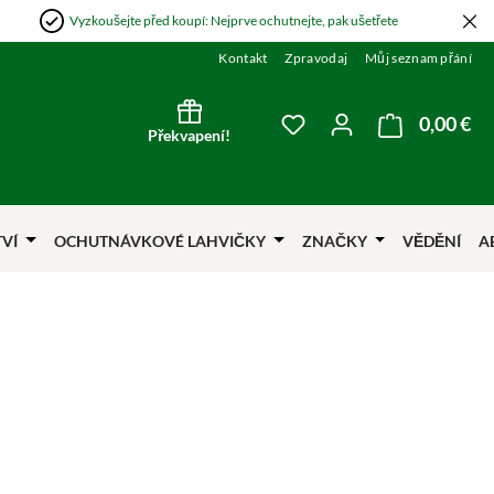
Vyzkoušejte před koupí: Nejprve ochutnejte, pak ušetřete
Kontakt
Zpravodaj
Můj seznam přání
0,00 €
Nák
Máte 0 položky v sezna
Překvapení!
TVÍ
OCHUTNÁVKOVÉ LAHVIČKY
ZNAČKY
VĚDĚNÍ
A