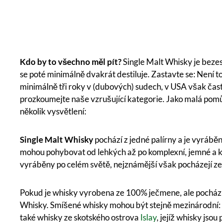
Kdo by to všechno měl pít?
Single Malt Whisky je bezes
se poté minimálně dvakrát destiluje. Zastavte se: Není t
minimálně tři roky v (dubových) sudech, v USA však často
prozkoumejte naše vzrušující kategorie. Jako malá pomů
několik vysvětlení:
Single Malt Whisky
pochází z jedné palírny a je vyrábě
mohou pohybovat od lehkých až po komplexní, jemné a kou
vyráběny po celém světě, nejznámější však pocházejí ze
Pokud je whisky vyrobena ze 100% ječmene, ale pochází
Whisky. Smíšené whisky mohou být stejně mezinárodní
také whisky ze skotského ostrova
Islay
, jejíž whisky js