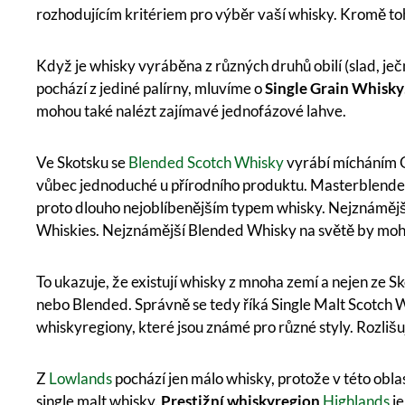
rozhodujícím kritériem pro výběr vaší whisky. Kromě t
Když je whisky vyráběna z různých druhů obilí (slad, je
pochází z jediné palírny, mluvíme o
Single Grain Whisky
mohou také nalézt zajímavé jednofázové lahve.
Ve Skotsku se
Blended Scotch Whisky
vyrábí mícháním Gr
vůbec jednoduché u přírodního produktu. Masterblendeř
proto dlouho nejoblíbenějším typem whisky. Nejznámější
Whiskies. Nejznámější Blended Whisky na světě by moh
To ukazuje, že existují whisky z mnoha zemí a nejen ze Sk
nebo Blended. Správně se tedy říká Single Malt Scotch 
whiskyregiony, které jsou známé pro různé styly. Rozliš
Z
Lowlands
pochází jen málo whisky, protože v této obla
single malt whisky.
Prestižní whiskyregion
Highlands
je