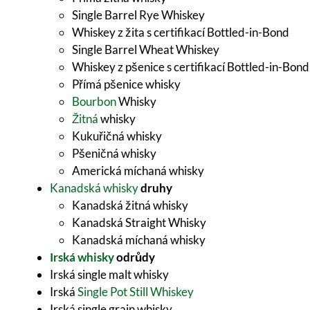
Single Barrel Rye Whiskey
Whiskey z žita s certifikací Bottled-in-Bond
Single Barrel Wheat Whiskey
Whiskey z pšenice s certifikací Bottled-in-Bond
Přímá pšenice whisky
Bourbon
Whisky
Žitná
whisky
Kukuřičná whisky
Pšeničná whisky
Americká míchaná whisky
Kanadská whisky
druhy
Kanadská žitná whisky
Kanadská Straight Whisky
Kanadská míchaná whisky
Irská whisky
odrůdy
Irská single malt whisky
Irská
Single Pot Still Whiskey
Irská single grain whisky