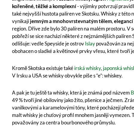
kořeněné, těžké a komplexní
- výjimky potvrzují pravidl
také nejvyšší hustota palíren ve Skotsku. Whisky z této 
vynikají
jemným a mnohovrstevnatým tělem
,
elegancí
region. Dříve zde bylo 30 palíren na malém prostoru. V 
pobřeží se sice nachází některé z nejznámějších palíren 
odlišuje: vedle Speyside je ostrov
Islay
považován za nej
obohacen o sladké a květinové prvky vřesu, které tvoří j
Kromě Skotska existuje také
irská whisky
,
japonská whis
V Irsku a USA se whisky obvykle píše s “e”: whiskey.
A pak je tu ještě ta whisky, která je známá pod názvem
B
49 % tvoří jiné obiloviny jako žito, pšenice a ječmen. Z
vanilkovými a karamelovými tóny, které pocházejí přede
malt whisky je chuťový profil mnohem jasněji vymezen. 
považovány za centra bourbonového průmyslu.