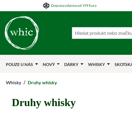
Doprava zdarma od 199 Euro
skočit na hlavní obsah
Přejít na hledání
Přejít na hlavní navigaci
POUZE U NÁS
NOVÝ
DÁRKY
WHISKY
SKOTSK
/
Whisky
Druhy whisky
Druhy whisky