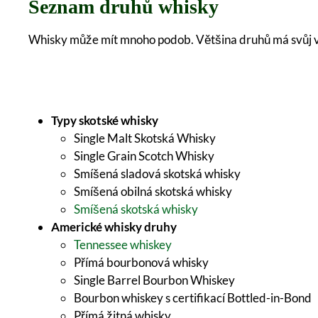
Seznam druhů whisky
Whisky může mít mnoho podob. Většina druhů má svůj vla
Typy skotské whisky
Single Malt Skotská Whisky
Single Grain Scotch Whisky
Smíšená sladová skotská whisky
Smíšená obilná skotská whisky
Smíšená skotská whisky
Americké whisky druhy
Tennessee whiskey
Přímá bourbonová whisky
Single Barrel Bourbon Whiskey
Bourbon whiskey s certifikací Bottled-in-Bond
Přímá žitná whisky