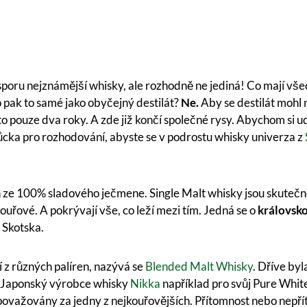
poru nejznámější whisky, ale rozhodně ne jediná! Co mají všech
o pak to samé jako obyčejný destilát?
Ne.
Aby se destilát mohl 
 pouze dva roky. A zde již končí společné rysy. Abychom si udr
cka pro rozhodování, abyste se v podrostu whisky univerza z
n ze 100% sladového ječmene. Single Malt whisky jsou skutečné
řové. A pokrývají vše, co leží mezi tím. Jedná se o
královsko
 Skotska.
 z různých palíren, nazývá se
Blended Malt Whisky
. Dříve by
: Japonský výrobce whisky
Nikka
například pro svůj Pure White
ou považovány za jedny z nejkouřovějších. Přítomnost nebo 