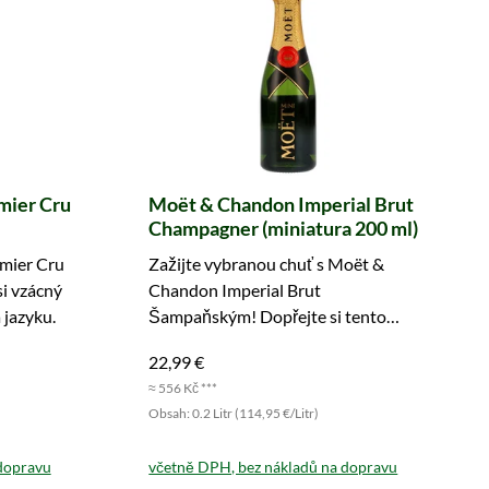
mier Cru
Moët & Chandon Imperial Brut
Champagner (miniatura 200 ml)
mier Cru
Zažijte vybranou chuť s Moët &
si vzácný
Chandon Imperial Brut
 jazyku.
Šampaňským! Dopřejte si tento
luxus nyní.
22,99 €
≈ 556 Kč ***
Obsah: 0.2 Litr (114,95 €/Litr)
dopravu
včetně DPH, bez nákladů na dopravu