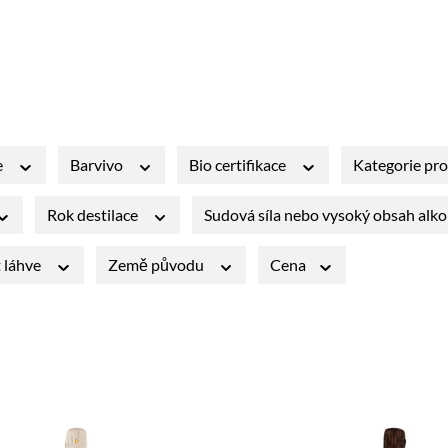
e
Barvivo
Bio certifikace
Kategorie pr
Rok destilace
Sudová síla nebo vysoký obsah alk
t láhve
Země původu
Cena