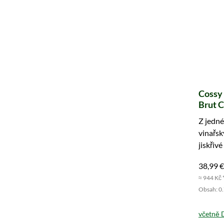
Cossy 
Brut 
Z jedné
vinařsk
jiskřiv
láhev d
38,99 €
≈ 944 Kč 
Obsah: 0.7
včetně 