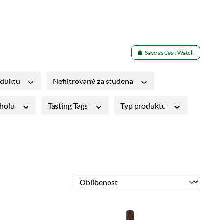
Save as Cask Watch
oduktu
Nefiltrovaný za studena
oholu
Tasting Tags
Typ produktu