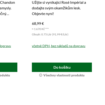
& Chandon
Užijte si vynikající Rosé Impérial a
 smysly.
dodajte svým okamžikům lesk.
ečný
Objevte nyní!
68,99 €
≈ 1 670 Kč ***
Obsah: 0.75 Litr (91,99 €/Litr)
dopravu
včetně DPH, bez nákladů na dopravu
Do košíku
roduktu
Všechny vlastnosti produktu