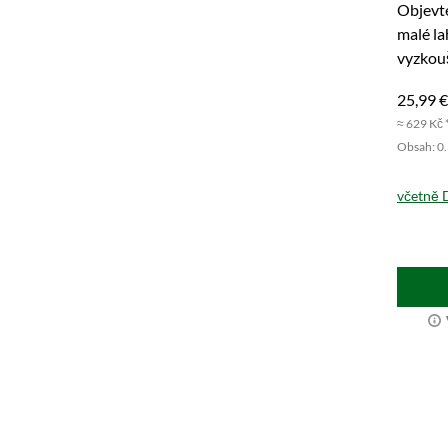
Objevt
malé la
vyzkouš
25,99 €
≈ 629 Kč 
Obsah: 0.3
včetně 