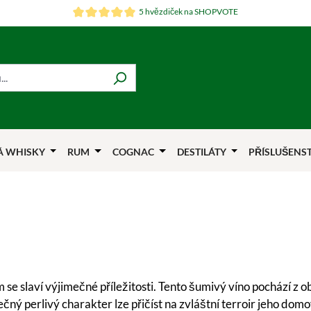
5 hvězdiček na SHOPVOTE
Á WHISKY
RUM
COGNAC
DESTILÁTY
PŘÍSLUŠENS
e slaví výjimečné příležitosti. Tento šumivý víno pochází z ob
ečný perlivý charakter lze přičíst na zvláštní terroir jeho d