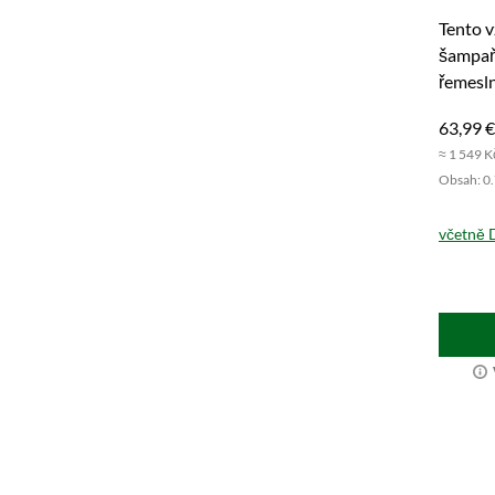
Tento 
šampaňs
řemesln
Oslavte
63,99 €
≈ 1 549 K
Obsah: 0.7
včetně 