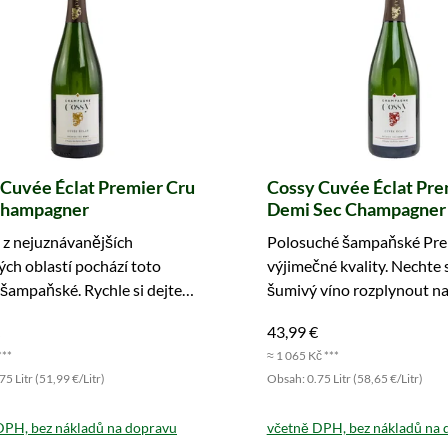
Cuvée Éclat Premier Cru
Cossy Cuvée Éclat Pre
Champagner
Demi Sec Champagner
 z nejuznávanějších
Polosuché šampaňské Pre
ých oblastí pochází toto
výjimečné kvality. Nechte 
é šampaňské. Rychle si dejte
šumivý víno rozplynout na
o košíku.
43,99 €
***
≈ 1 065 Kč ***
5 Litr (51,99 €/Litr)
Obsah: 0.75 Litr (58,65 €/Litr)
DPH, bez nákladů na dopravu
včetně DPH, bez nákladů na 