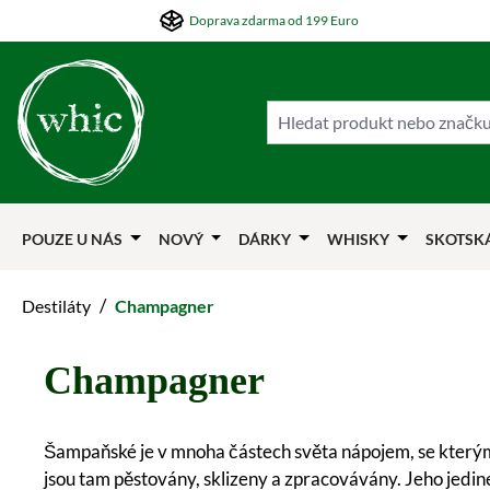
Doprava zdarma od 199 Euro
skočit na hlavní obsah
Přejít na hledání
Přejít na hlavní navigaci
POUZE U NÁS
NOVÝ
DÁRKY
WHISKY
SKOTSK
/
Destiláty
Champagner
Champagner
Šampaňské je v mnoha částech světa nápojem, se kterým s
jsou tam pěstovány, sklizeny a zpracovávány. Jeho jedin