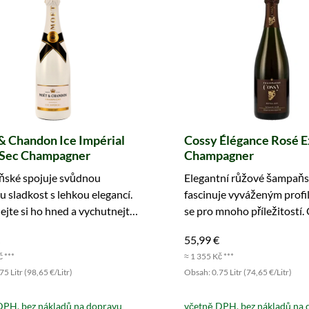
& Chandon Ice Impérial
Cossy Élégance Rosé E
Sec Champagner
Champagner
ské spojuje svůdnou
Elegantní růžové šampaň
 sladkost s lehkou elegancí.
fascinuje vyváženým profi
jte si ho hned a vychutnejte
se pro mnoho příležitostí.
vě vychlazené.
a vychutnejte si.
55,99 €
č ***
≈ 1 355 Kč ***
5 Litr (98,65 €/Litr)
Obsah: 0.75 Litr (74,65 €/Litr)
DPH, bez nákladů na dopravu
včetně DPH, bez nákladů na 