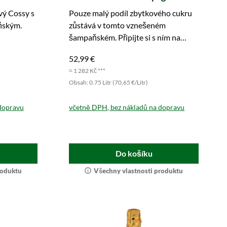
ivý Cossy s
Pouze malý podíl zbytkového cukru
ňským.
zůstává v tomto vznešeném
šampaňském. Připijte si s ním na
obzvlášť skvělé okamžiky.
52,99 €
≈ 1 282 Kč ***
Obsah: 0.75 Litr (70,65 €/Litr)
dopravu
včetně DPH, bez nákladů na dopravu
Do košíku
roduktu
Všechny vlastnosti produktu