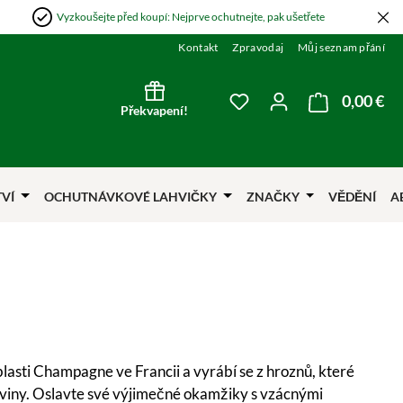
Vyzkoušejte před koupí: Nejprve ochutnejte, pak ušetřete
Kontakt
Zpravodaj
Můj seznam přání
0,00 €
Nák
Máte 0 položky v sezna
Překvapení!
TVÍ
OCHUTNÁVKOVÉ LAHVIČKY
ZNAČKY
VĚDĚNÍ
A
lasti Champagne ve Francii a vyrábí se z hroznů, které
omoviny. Oslavte své výjimečné okamžiky s vzácnými