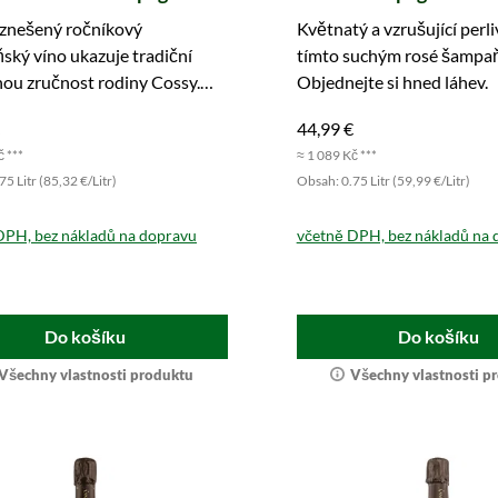
vznešený ročníkový
Květnatý a vzrušující perl
ký víno ukazuje tradiční
tímto suchým rosé šampa
ou zručnost rodiny Cossy.
Objednejte si hned láhev.
 další událost s stylem.
44,99 €
č ***
≈ 1 089 Kč ***
5 Litr (85,32 €/Litr)
Obsah: 0.75 Litr (59,99 €/Litr)
DPH, bez nákladů na dopravu
včetně DPH, bez nákladů na 
Do košíku
Do košíku
Všechny vlastnosti produktu
Všechny vlastnosti p