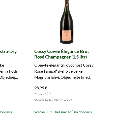
xtra-Dry
Cossy Cuvée Élégance Brut
Rosé Champagner (1,5 litr)
ské
Objevte elegantní ovocnost Cossy
lem a hodí
Rosé šampaňského ve velké
 Objednejte
Magnum láhvi. Objednejte hned.
98,99 €
≈ 2 396 Kč ***
Obsah: 1.5 Litr (65,99 €/Litr)
dopravu
včetně DPH, bez nákladů na dopravu