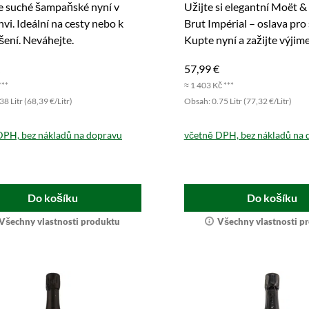
e suché šampaňské nyní v
Užijte si elegantní Moët 
hvi. Ideální na cesty nebo k
Brut Impérial – oslava pro
ení. Neváhejte.
Kupte nyní a zažijte výjim
požitek!
57,99 €
***
≈ 1 403 Kč ***
8 Litr (68,39 €/Litr)
Obsah: 0.75 Litr (77,32 €/Litr)
DPH, bez nákladů na dopravu
včetně DPH, bez nákladů na 
Do košíku
Do košíku
Všechny vlastnosti produktu
Všechny vlastnosti p