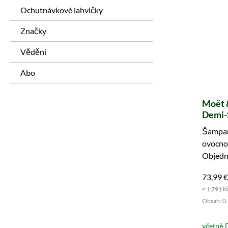
Ochutnávkové lahvičky
Značky
Vědění
Abo
Moët 
Demi-
Šampaň
ovocnou
Objedne
ho ledo
73,99 €
≈ 1 791 K
Obsah: 0.7
včetně 