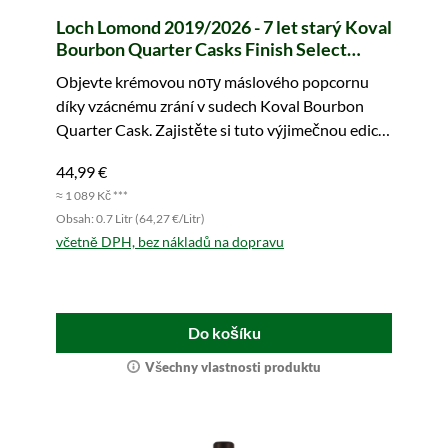
Loch Lomond 2019/2026 - 7 let starý Koval
Bourbon Quarter Casks Finish Select
Grain (Murray McDavid)
Objevte krémovou nоту máslového popcornu
díky vzácnému zrání v sudech Koval Bourbon
Quarter Cask. Zajistěte si tuto výjimečnou edici
ještě dnes!
44,99 €
≈ 1 089 Kč ***
Obsah: 0.7 Litr (64,27 €/Litr)
včetně DPH, bez nákladů na dopravu
Do košíku
Všechny vlastnosti produktu