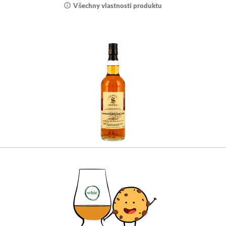
Všechny vlastnosti produktu
Cameronbridge 2009 - 16 let starý 1st &
2nd Fill Oloroso Sherry Butts 100 Proof
Single Grain Edition #3 (Signatory)
Silné sherry aroma vás očekává u tohoto Single
Grain z 100 Proof edice od Signatory. Objednejte
hned!