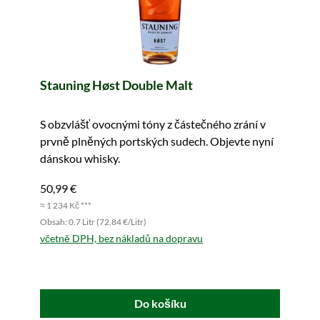
Stauning Høst Double Malt
S obzvlášť ovocnými tóny z částečného zrání v
prvně plněných portských sudech. Objevte nyní
dánskou whisky.
50,99 €
≈ 1 234 Kč ***
Obsah: 0.7 Litr (72,84 €/Litr)
včetně DPH, bez nákladů na dopravu
Do košíku