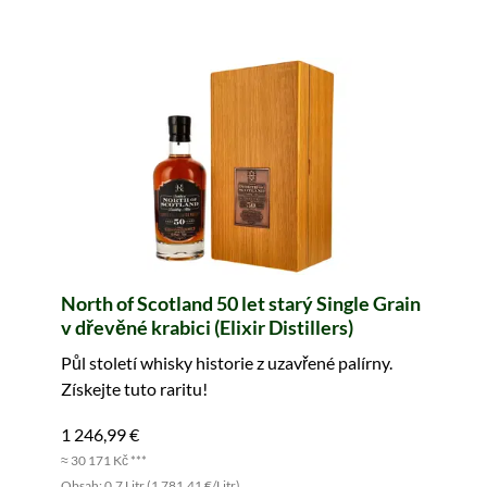
North of Scotland 50 let starý Single Grain
v dřevěné krabici (Elixir Distillers)
Půl století whisky historie z uzavřené palírny.
Získejte tuto raritu!
1 246,99 €
≈ 30 171 Kč ***
Obsah: 0.7 Litr (1 781,41 €/Litr)