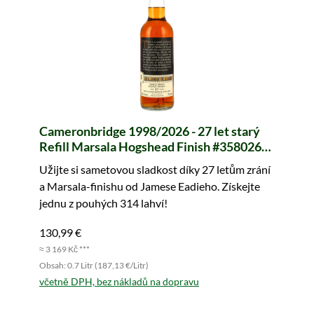
Cameronbridge 1998/2026 - 27 let starý
Refill Marsala Hogshead Finish #358026
(James Eadie)
Užijte si sametovou sladkost díky 27 letům zrání
a Marsala-finishu od Jamese Eadieho. Získejte
jednu z pouhých 314 lahví!
130,99 €
≈ 3 169 Kč ***
Obsah: 0.7 Litr (187,13 €/Litr)
včetně DPH, bez nákladů na dopravu