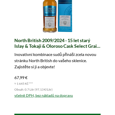
North British 2009/2024 - 15 let starý
Islay & Tokaji & Oloroso Cask Select Grain
(Murray McDavid)
Inovativní kombinace sudů přináší zcela novou
stránku North British do vašeho sklenice.
Zajistěte si ji a objevte!
67,99 €
≈ 1 645 Kč ***
Obsah: 0.7 Litr (97,13 €/Litr)
včetně DPH, bez nákladů na dopravu