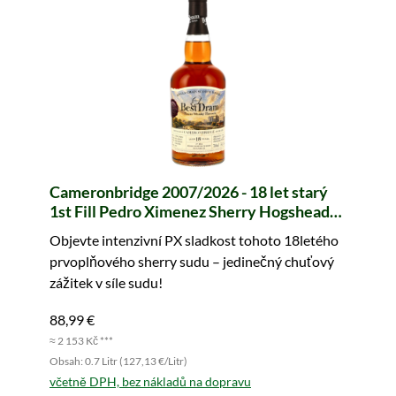
Cameronbridge 2007/2026 - 18 let starý
1st Fill Pedro Ximenez Sherry Hogshead
#464996 (Best Dram)
Objevte intenzivní PX sladkost tohoto 18letého
prvoplňového sherry sudu – jedinečný chuťový
zážitek v síle sudu!
88,99 €
≈ 2 153 Kč ***
Obsah: 0.7 Litr (127,13 €/Litr)
včetně DPH, bez nákladů na dopravu