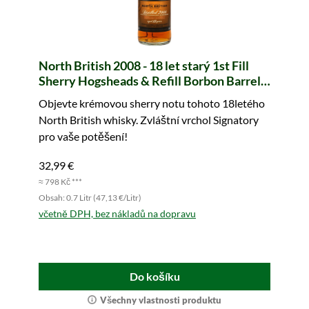
North British 2008 - 18 let starý 1st Fill
Sherry Hogsheads & Refill Borbon Barrels
The Un-Chillfiltered Collection (Signatory)
Objevte krémovou sherry notu tohoto 18letého
North British whisky. Zvláštní vrchol Signatory
pro vaše potěšení!
32,99 €
≈ 798 Kč ***
Obsah: 0.7 Litr (47,13 €/Litr)
včetně DPH, bez nákladů na dopravu
Do košíku
Všechny vlastnosti produktu