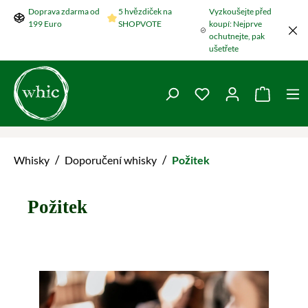
Doprava zdarma od
5 hvězdiček na
Vyzkoušejte před
Přeskočit na hlavní obsah
199 Euro
SHOPVOTE
koupí: Nejprve
ochutnejte, pak
ušetřete
Máte 0 položky v se
Nákupní
/
/
Whisky
Doporučení whisky
Požitek
Požitek