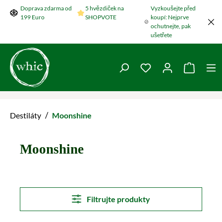
Doprava zdarma od
5 hvězdiček na
Vyzkoušejte před
Přeskočit na hlavní obsah
199 Euro
SHOPVOTE
koupí: Nejprve
ochutnejte, pak
ušetřete
Máte 0 položky v se
Nákupní
/
Destiláty
Moonshine
Moonshine
Filtrujte produkty