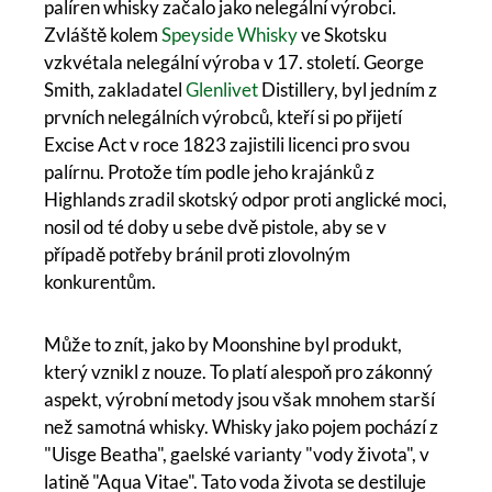
palíren whisky začalo jako nelegální výrobci.
Zvláště kolem
Speyside Whisky
ve Skotsku
vzkvétala nelegální výroba v 17. století. George
Smith, zakladatel
Glenlivet
Distillery, byl jedním z
prvních nelegálních výrobců, kteří si po přijetí
Excise Act v roce 1823 zajistili licenci pro svou
palírnu. Protože tím podle jeho krajánků z
Highlands zradil skotský odpor proti anglické moci,
nosil od té doby u sebe dvě pistole, aby se v
případě potřeby bránil proti zlovolným
konkurentům.
Může to znít, jako by Moonshine byl produkt,
který vznikl z nouze. To platí alespoň pro zákonný
aspekt, výrobní metody jsou však mnohem starší
než samotná whisky. Whisky jako pojem pochází z
"Uisge Beatha", gaelské varianty "vody života", v
latině "Aqua Vitae". Tato voda života se destiluje