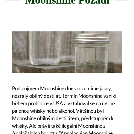
Moonshine Pozadí
Pod pojmem Moonshine dnes rozumíme jasný,
nezralý obilný destilát. Termín Moonshine vznikl
během prohibice v USA a vztahoval se na černě
pálenou whisky nebo alkohol. Většinou byl
Moonshine obilným destilátem, předstupněm k
whisky. Ale právě také ilegální Moonshine z
Apalačských hor, tzv. "Appalachian Moonshine",