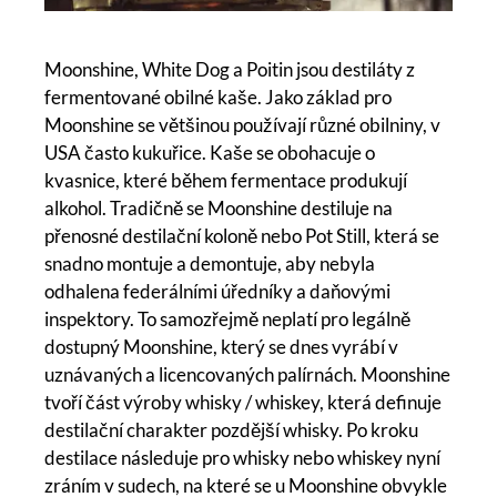
Moonshine, White Dog a Poitin jsou destiláty z
fermentované obilné kaše. Jako základ pro
Moonshine se většinou používají různé obilniny, v
USA často kukuřice. Kaše se obohacuje o
kvasnice, které během fermentace produkují
alkohol. Tradičně se Moonshine destiluje na
přenosné destilační koloně nebo Pot Still, která se
snadno montuje a demontuje, aby nebyla
odhalena federálními úředníky a daňovými
inspektory. To samozřejmě neplatí pro legálně
dostupný Moonshine, který se dnes vyrábí v
uznávaných a licencovaných palírnách. Moonshine
tvoří část výroby whisky / whiskey, která definuje
destilační charakter pozdější whisky. Po kroku
destilace následuje pro whisky nebo whiskey nyní
zráním v sudech, na které se u Moonshine obvykle