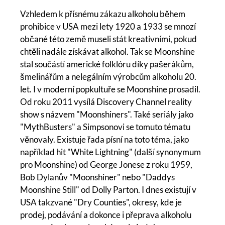
Vzhledem k přísnému zákazu alkoholu během
prohibice v USA mezi lety 1920 a 1933 se mnozí
občané této země museli stát kreativními, pokud
chtěli nadále získávat alkohol. Tak se Moonshine
stal součástí americké folklóru díky pašerákům,
šmelinářům a nelegálním výrobcům alkoholu 20.
let. I v moderní popkultuře se Moonshine prosadil.
Od roku 2011 vysílá Discovery Channel reality
show s názvem "Moonshiners". Také seriály jako
"MythBusters" a Simpsonovi se tomuto tématu
věnovaly. Existuje řada písní na toto téma, jako
například hit "White Lightning" (další synonymum
pro Moonshine) od George Jonese z roku 1959,
Bob Dylanův "Moonshiner" nebo "Daddys
Moonshine Still" od Dolly Parton. I dnes existují v
USA takzvané "Dry Counties", okresy, kde je
prodej, podávání a dokonce i přeprava alkoholu