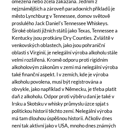
omezená nebo zcela zakázaná. Jedním z
nejznámějších a zároveň paradoxních příkladů je
město Lynchburg v Tennessee, domov světově
proslulého Jack Daniel's Tennessee Whiskeys.
Široké oblasti jižních států jako Texas, Tennessee a
Kentucky jsou protkány Dry Counties. Zvláště v
venkovských oblastech, jako jsou pohraniční
oblasti s Virginií, je nelegální výroba alkoholu stále
velmi rozšířená. Kromě odporu proti rigidním
alkoholovým zákonům v zemi má nelegální výroba
také finanční aspekt. I v zemích, kde je výroba
alkoholu povolena, musí být registrována a
obvykle, jako například v Německu, je třeba platit
daň z alkoholu. Odpor proti výběru daní je také v
Irsku a Skotsku v whisky průmyslu úzce spjat s
politickou historií těchto zemí. Nelegální výroba
má tam dlouhou úspěšnou historii. Ačkoliv dnes
není tak aktivní jako v USA, mnoho dnes známých