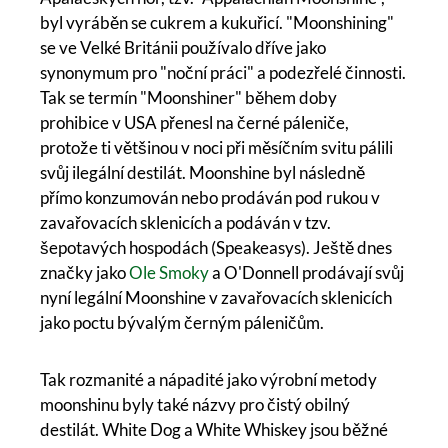
byl vyráběn se cukrem a kukuřicí. "Moonshining"
se ve Velké Británii používalo dříve jako
synonymum pro "noční práci" a podezřelé činnosti.
Tak se termín "Moonshiner" během doby
prohibice v USA přenesl na černé páleniče,
protože ti většinou v noci při měsíčním svitu pálili
svůj ilegální destilát. Moonshine byl následně
přímo konzumován nebo prodáván pod rukou v
zavařovacích sklenicích a podáván v tzv.
šepotavých hospodách (Speakeasys). Ještě dnes
značky jako
Ole Smoky
a O'Donnell prodávají svůj
nyní legální Moonshine v zavařovacích sklenicích
jako poctu bývalým černým páleničům.
Tak rozmanité a nápadité jako výrobní metody
moonshinu byly také názvy pro čistý obilný
destilát. White Dog a White Whiskey jsou běžné