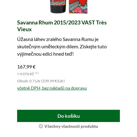
Savanna Rhum 2015/2023 VAST Très
Vieux
Úžasná láhev zralého Savanna Rumu je
skutečným uměleckým dílem. Získejte tuto
výjimečnou edici hned teď!
167,99 €
≈ 4 076 Kč ***
Obsah: 0.7 Litr (239,99 €/Litr)
včetně DPH, bez nákladů na dopravu
Do košíku
Všechny vlastnosti produktu