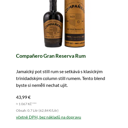
Compañero Gran Reserva Rum
Jamaický pot still rum se setkává s klasickým
trinidadským column still rumem. Tento blend
byste si neměli nechat ujít.
43,99 €
≈ 1 067 Kč ***
Obsah: 0.7 Litr (62,84 €/Litr)
včetně DPH, bez nákladů na dopravu