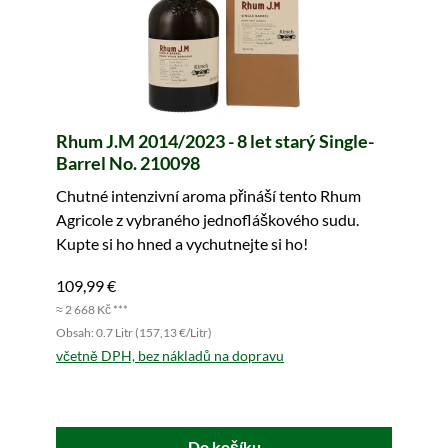
Rhum J.M 2014/2023 - 8 let starý Single-
Barrel No. 210098
Chutné intenzivní aroma přináší tento Rhum
Agricole z vybraného jednofláškového sudu.
Kupte si ho hned a vychutnejte si ho!
109,99 €
≈ 2 668 Kč ***
Obsah: 0.7 Litr (157,13 €/Litr)
včetně DPH, bez nákladů na dopravu
Do košíku