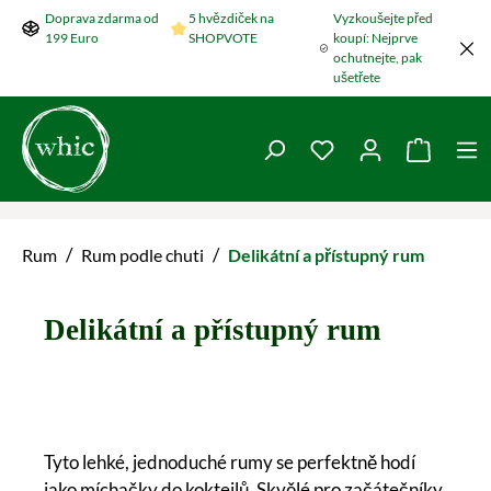
Doprava zdarma od
5 hvězdiček na
Vyzkoušejte před
Přeskočit na hlavní obsah
199 Euro
SHOPVOTE
koupí: Nejprve
ochutnejte, pak
ušetřete
Máte 0 položky v se
Nákupní
/
/
Rum
Rum podle chuti
Delikátní a přístupný rum
Delikátní a přístupný rum
Tyto lehké, jednoduché rumy se perfektně hodí
jako míchačky do koktejlů. Skvělé pro začátečníky,