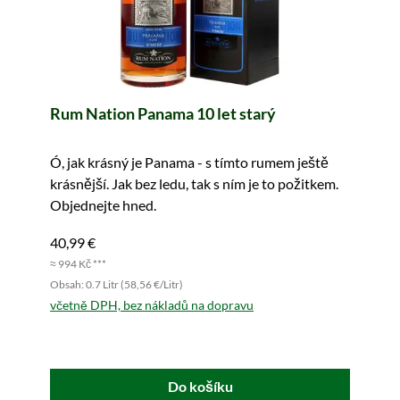
Rum Nation Panama 10 let starý
Ó, jak krásný je Panama - s tímto rumem ještě
krásnější. Jak bez ledu, tak s ním je to požitkem.
Objednejte hned.
40,99 €
≈ 994 Kč ***
Obsah: 0.7 Litr (58,56 €/Litr)
včetně DPH, bez nákladů na dopravu
Do košíku