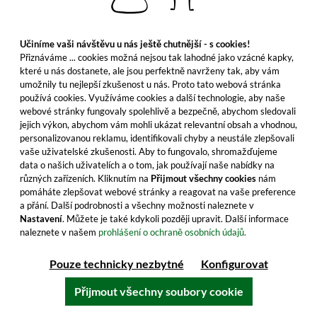
Učiníme vaši návštěvu u nás ještě chutnější - s cookies!
Přiznáváme ... cookies možná nejsou tak lahodné jako vzácné kapky,
Do košíku
které u nás dostanete, ale jsou perfektně navrženy tak, aby vám
Všechny vlastnosti produktu
umožnily tu nejlepší zkušenost u nás. Proto tato webová stránka
používá cookies. Využíváme cookies a další technologie, aby naše
webové stránky fungovaly spolehlivě a bezpečně, abychom sledovali
jejich výkon, abychom vám mohli ukázat relevantní obsah a vhodnou,
personalizovanou reklamu, identifikovali chyby a neustále zlepšovali
vaše uživatelské zkušenosti. Aby to fungovalo, shromažďujeme
data o našich uživatelích a o tom, jak používají naše nabídky na
různých zařízeních. Kliknutím na
Přijmout všechny cookies
nám
pomáháte zlepšovat webové stránky a reagovat na vaše preference
a přání. Další podrobnosti a všechny možnosti naleznete v
Nastavení
. Můžete je také kdykoli později upravit. Další informace
naleznete v našem
prohlášení o ochraně osobních údajů.
Pouze technicky nezbytné
Konfigurovat
Přijmout všechny soubory cookie
Rum Nation Guatemala XO 20th
Anniversary Edition v dárkovém balení