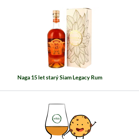
Naga 15 let starý Siam Legacy Rum
Užijte si 15 let zrající asijský rum s aroma toffees
a sušeného ovoce. Objevte Naga nyní!
54,99 €
≈ 1 334 Kč ***
Obsah: 0.7 Litr (78,56 €/Litr)
včetně DPH, bez nákladů na dopravu