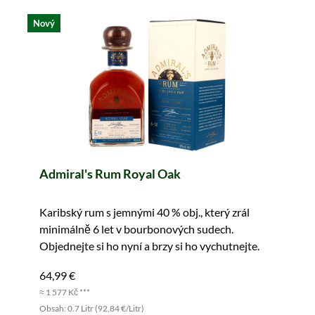
Nový
Admiral's Rum Royal Oak
Karibský rum s jemnými 40 % obj., který zrál
minimálně 6 let v bourbonových sudech.
Objednejte si ho nyní a brzy si ho vychutnejte.
64,99 €
≈ 1 577 Kč ***
Obsah: 0.7 Litr (92,84 €/Litr)