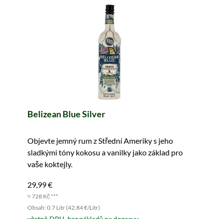
Belizean Blue Silver
Objevte jemný rum z Střední Ameriky s jeho
sladkými tóny kokosu a vanilky jako základ pro
vaše koktejly.
29,99 €
≈ 728 Kč ***
Obsah: 0.7 Litr (42,84 €/Litr)
včetně DPH, bez nákladů na dopravu