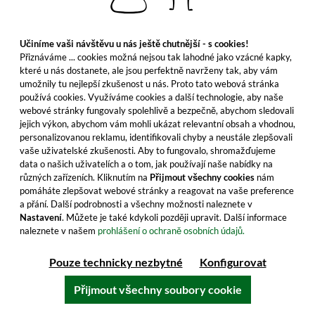
Do košíku
Učiníme vaši návštěvu u nás ještě chutnější - s cookies!
Všechny vlastnosti produktu
Přiznáváme ... cookies možná nejsou tak lahodné jako vzácné kapky,
které u nás dostanete, ale jsou perfektně navrženy tak, aby vám
umožnily tu nejlepší zkušenost u nás. Proto tato webová stránka
používá cookies. Využíváme cookies a další technologie, aby naše
webové stránky fungovaly spolehlivě a bezpečně, abychom sledovali
jejich výkon, abychom vám mohli ukázat relevantní obsah a vhodnou,
personalizovanou reklamu, identifikovali chyby a neustále zlepšovali
vaše uživatelské zkušenosti. Aby to fungovalo, shromažďujeme
data o našich uživatelích a o tom, jak používají naše nabídky na
různých zařízeních. Kliknutím na
Přijmout všechny cookies
nám
pomáháte zlepšovat webové stránky a reagovat na vaše preference
a přání. Další podrobnosti a všechny možnosti naleznete v
Nastavení
. Můžete je také kdykoli později upravit. Další informace
naleznete v našem
prohlášení o ochraně osobních údajů.
Willett Pot Still Reserve Bourbon
Pouze technicky nezbytné
Konfigurovat
Whiskey
Přijmout všechny soubory cookie
Neobvyklý design lahve nás nadchl! Obsah ještě