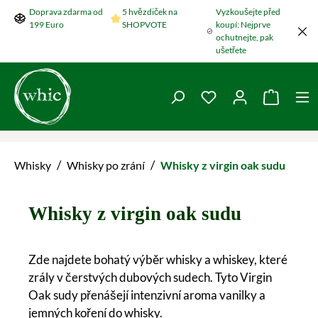
Doprava zdarma od
5 hvězdiček na
Vyzkoušejte před
Přeskočit na hlavní obsah
199 Euro
SHOPVOTE
koupí: Nejprve
ochutnejte, pak
ušetřete
Máte 0 položky v se
Nákupní
/
/
Whisky
Whisky po zrání
Whisky z virgin oak sudu
Whisky z virgin oak sudu
Zde najdete bohatý výběr whisky a whiskey, které
zrály v čerstvých dubových sudech. Tyto Virgin
Oak sudy přenášejí intenzivní aroma vanilky a
jemných koření do whisky.