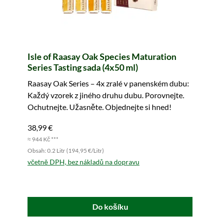
Isle of Raasay Oak Species Maturation
Series Tasting sada (4x50 ml)
Raasay Oak Series – 4x zralé v panenském dubu:
Každý vzorek z jiného druhu dubu. Porovnejte.
Ochutnejte. Užasněte. Objednejte si hned!
38,99 €
≈ 944 Kč ***
Obsah: 0.2 Litr (194,95 €/Litr)
včetně DPH, bez nákladů na dopravu
Do košíku