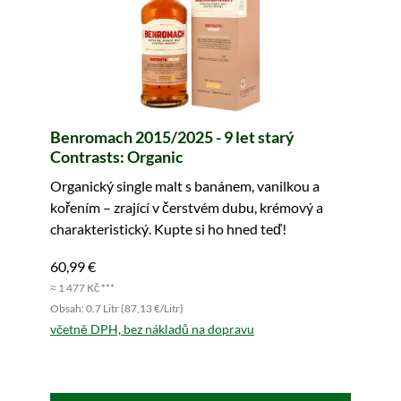
Benromach 2015/2025 - 9 let starý
Contrasts: Organic
Organický single malt s banánem, vanilkou a
kořením – zrající v čerstvém dubu, krémový a
charakteristický. Kupte si ho hned teď!
60,99 €
≈ 1 477 Kč ***
Obsah: 0.7 Litr (87,13 €/Litr)
včetně DPH, bez nákladů na dopravu