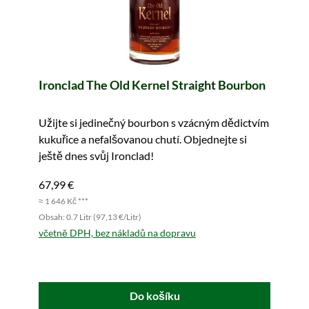
Ironclad The Old Kernel Straight Bourbon
Užijte si jedinečný bourbon s vzácným dědictvím
kukuřice a nefalšovanou chutí. Objednejte si
ještě dnes svůj Ironclad!
67,99 €
≈ 1 646 Kč ***
Obsah: 0.7 Litr (97,13 €/Litr)
včetně DPH, bez nákladů na dopravu
Do košíku