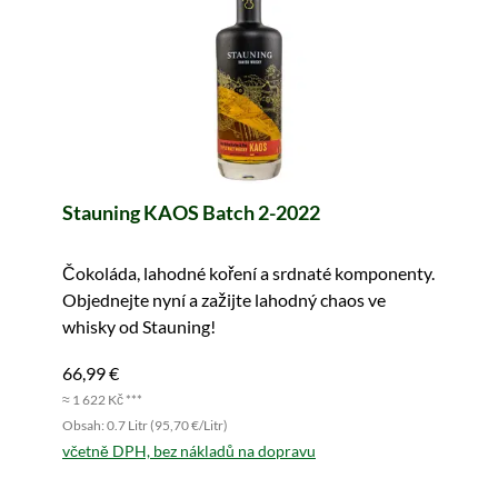
Stauning KAOS Batch 2-2022
Čokoláda, lahodné koření a srdnaté komponenty.
Objednejte nyní a zažijte lahodný chaos ve
whisky od Stauning!
66,99 €
≈ 1 622 Kč ***
Obsah: 0.7 Litr (95,70 €/Litr)
včetně DPH, bez nákladů na dopravu