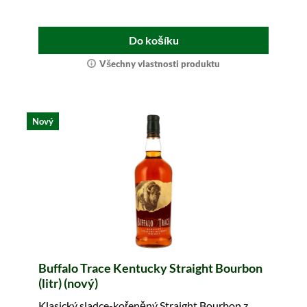
Do košíku
Všechny vlastnosti produktu
Nový
Buffalo Trace Kentucky Straight Bourbon
(litr) (nový)
Klasický sladce-kořeněný Straight Bourbon z