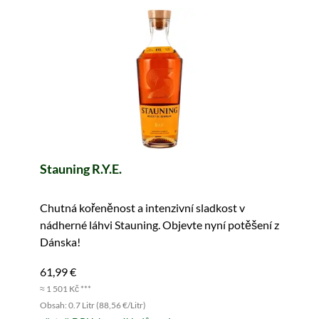
Stauning R.Y.E.
Chutná kořeněnost a intenzivní sladkost v
nádherné láhvi Stauning. Objevte nyní potěšení z
Dánska!
61,99 €
≈ 1 501 Kč ***
Obsah: 0.7 Litr (88,56 €/Litr)