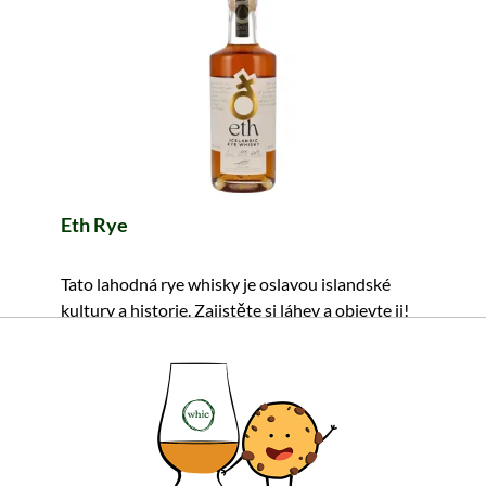
Eth Rye
Tato lahodná rye whisky je oslavou islandské
kultury a historie. Zajistěte si láhev a objevte ji!
82,99 €
≈ 2 009 Kč ***
Obsah: 0.5 Litr (165,98 €/Litr)
včetně DPH, bez nákladů na dopravu