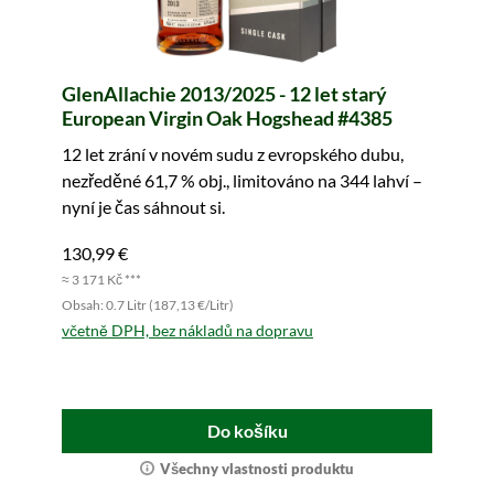
GlenAllachie 2013/2025 - 12 let starý
European Virgin Oak Hogshead #4385
12 let zrání v novém sudu z evropského dubu,
nezředěné 61,7 % obj., limitováno na 344 lahví –
nyní je čas sáhnout si.
130,99 €
≈ 3 171 Kč ***
Obsah: 0.7 Litr (187,13 €/Litr)
včetně DPH, bez nákladů na dopravu
Do košíku
Všechny vlastnosti produktu