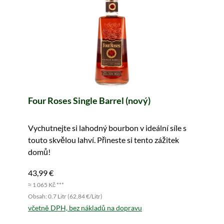
Four Roses Single Barrel (nový)
Vychutnejte si lahodný bourbon v ideální síle s
touto skvělou lahví. Přineste si tento zážitek
domů!
43,99 €
≈ 1 065 Kč ***
Obsah: 0.7 Litr (62,84 €/Litr)
včetně DPH, bez nákladů na dopravu