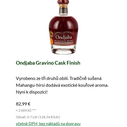
Ondjaba Gravino Cask Finish
Vyrobeno ze tří druhů obilí. Tradičně sušená
Mahangu-hirsi dodává exotické kouřové aroma.
Nyní k dispozici!
82,99 €
≈ 2 009 Kč ***
Obsah: 0.7 Litr (118,56 €/Litr)
včetně DPH, bez nákladů na dopravu