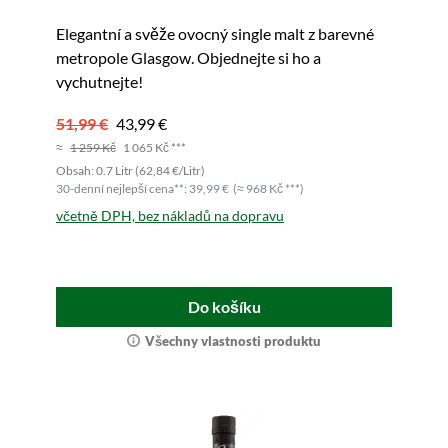
Elegantní a svěže ovocný single malt z barevné
metropole Glasgow. Objednejte si ho a
vychutnejte!
51,99 €
43,99 €
≈
1 259 Kč
1 065 Kč ***
Obsah: 0.7 Litr (62,84 €/Litr)
30-denní nejlepší cena**: 39,99 €
(≈ 968 Kč ***)
včetně DPH, bez nákladů na dopravu
Do košíku
Všechny vlastnosti produktu