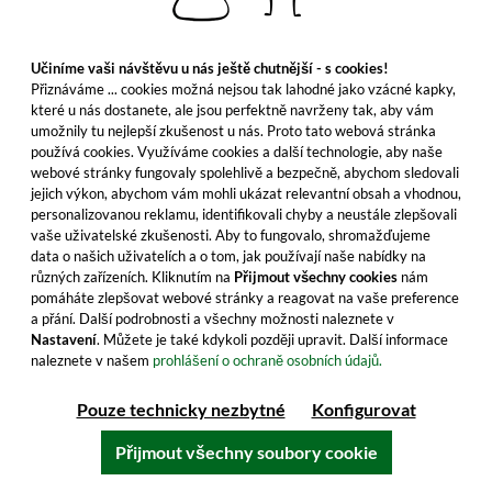
Učiníme vaši návštěvu u nás ještě chutnější - s cookies!
Přiznáváme ... cookies možná nejsou tak lahodné jako vzácné kapky,
které u nás dostanete, ale jsou perfektně navrženy tak, aby vám
umožnily tu nejlepší zkušenost u nás. Proto tato webová stránka
používá cookies. Využíváme cookies a další technologie, aby naše
webové stránky fungovaly spolehlivě a bezpečně, abychom sledovali
jejich výkon, abychom vám mohli ukázat relevantní obsah a vhodnou,
personalizovanou reklamu, identifikovali chyby a neustále zlepšovali
vaše uživatelské zkušenosti. Aby to fungovalo, shromažďujeme
data o našich uživatelích a o tom, jak používají naše nabídky na
různých zařízeních. Kliknutím na
Přijmout všechny cookies
nám
Maxime Trijol Cognac VSOP
pomáháte zlepšovat webové stránky a reagovat na vaše preference
a přání. Další podrobnosti a všechny možnosti naleznete v
Nastavení
. Můžete je také kdykoli později upravit. Další informace
Harmonický V.S.O.P. cognac z převážně hroznů
naleznete v našem
prohlášení o ochraně osobních údajů.
Ugni Blanc pro čistou radost nebo lahodné
Pouze technicky nezbytné
Konfigurovat
koktejly. Objednejte nyní.
Přijmout všechny soubory cookie
39,99 €
≈ 968 Kč ***