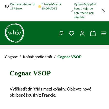
Doprava zdarma od
5 hvězdiček na
Vyzkoušejte před
Přeskočit na hlavní obsah
199 Euro
SHOPVOTE
koupí: Nejprve
ochutnejte, pak
ušetřete
Máte 0 položky v se
Nákupní
/
/
Cognac
Koňak podle stáří
Cognac VSOP
Cognac VSOP
Vyšší střední třída mezi koňaky. Objevte nové
oblíbené kousky z Francie.