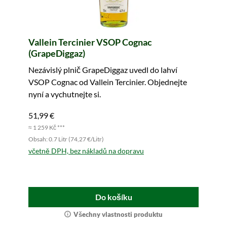
Vallein Tercinier VSOP Cognac
(GrapeDiggaz)
Nezávislý plnič GrapeDiggaz uvedl do lahví
VSOP Cognac od Vallein Tercinier. Objednejte
nyní a vychutnejte si.
51,99 €
≈ 1 259 Kč ***
Obsah: 0.7 Litr (74,27 €/Litr)
včetně DPH, bez nákladů na dopravu
Do košíku
Všechny vlastnosti produktu