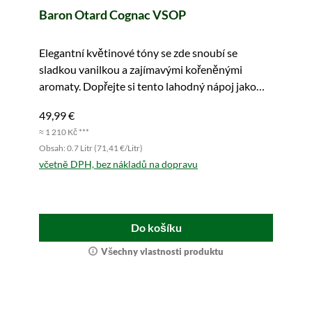
Baron Otard Cognac VSOP
Elegantní květinové tóny se zde snoubí se
sladkou vanilkou a zajímavými kořeněnými
aromaty. Dopřejte si tento lahodný nápoj jako
digestiv.
49,99 €
≈ 1 210 Kč ***
Obsah: 0.7 Litr (71,41 €/Litr)
včetně DPH, bez nákladů na dopravu
Do košíku
Všechny vlastnosti produktu