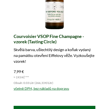
Courvoisier VSOP Fine Champagne -
vzorek (Tasting Circle)
Skvělá barva, ušlechtilý design a koňak vydaný
na památku otevření Eiffelovy věže. Vyzkoušejte
vzorek!
7,99 €
≈ 193 Kč ***
Obsah: 0.03 Litr (266,33 €/Litr)
včetně DPH, bez nákladů na dopravu