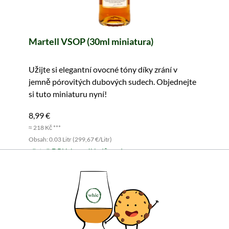
Martell VSOP (30ml miniatura)
Užijte si elegantní ovocné tóny díky zrání v
jemně pórovitých dubových sudech. Objednejte
si tuto miniaturu nyní!
8,99 €
≈ 218 Kč ***
Obsah: 0.03 Litr (299,67 €/Litr)
včetně DPH, bez nákladů na dopravu
Do košíku
Všechny vlastnosti produktu