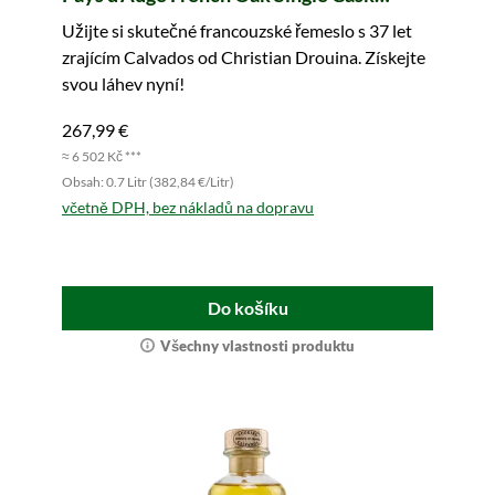
#F114B3 The Alabasta Tales
Užijte si skutečné francouzské řemeslo s 37 let
zrajícím Calvados od Christian Drouina. Získejte
svou láhev nyní!
267,99 €
≈ 6 502 Kč ***
Obsah: 0.7 Litr (382,84 €/Litr)
včetně DPH, bez nákladů na dopravu
Do košíku
Všechny vlastnosti produktu