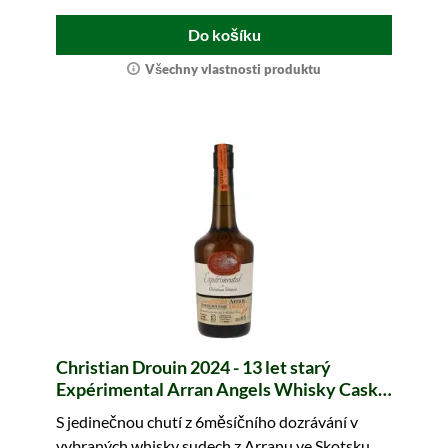
Do košíku
Všechny vlastnosti produktu
Christian Drouin 2024 - 13 let starý
Expérimental Arran Angels Whisky Cask
Finish
S jedinečnou chutí z 6měsíčního dozrávání v
vybraných whisky sudech z Arranu ve Skotsku.