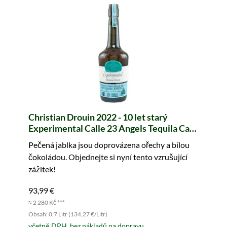
Christian Drouin 2022 - 10 let starý
Experimental Calle 23 Angels Tequila Cask
Finish Calvados Pays d'Auge
Pečená jablka jsou doprovázena ořechy a bílou
čokoládou. Objednejte si nyní tento vzrušující
zážitek!
93,99 €
≈ 2 280 Kč ***
Obsah: 0.7 Litr (134,27 €/Litr)
včetně DPH, bez nákladů na dopravu