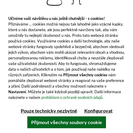
Učiníme vaši návštěvu u nás ještě chutnější - s cookies!
Přiznáváme ... cookies možná nejsou tak lahodné jako vzácné kapky,
které u nás dostanete, ale jsou perfektně navrženy tak, aby vám
umožnily tu nejlepší zkušenost u nás. Proto tato webová stránka
používá cookies. Využíváme cookies a další technologie, aby naše
webové stránky fungovaly spolehlivě a bezpečně, abychom sledovali
jejich výkon, abychom vám mohli ukázat relevantní obsah a vhodnou,
personalizovanou reklamu, identifikovali chyby a neustále zlepšovali
vaše uživatelské zkušenosti. Aby to fungovalo, shromažďujeme
data o našich uživatelích a o tom, jak používají naše nabídky na
různých zařízeních. Kliknutím na
Přijmout všechny cookies
nám
pomáháte zlepšovat webové stránky a reagovat na vaše preference
Christian Drouin Selection Calvados
a přání. Další podrobnosti a všechny možnosti naleznete v
Nastavení
. Můžete je také kdykoli později upravit. Další informace
naleznete v našem
prohlášení o ochraně osobních údajů.
Intenzivní a svěží, aroma světlého ovoce
dominují lahodnému Calvadosu z Francie. Kupte
Pouze technicky nezbytné
Konfigurovat
si láhev hned!
Přijmout všechny soubory cookie
29,99 €