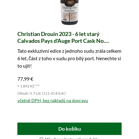
Christian Drouin 2023 - 6 let starý
Calvados Pays d'Auge Port Cask No.
f126gon2 Edition Limitée
Tato exkluzivní edice z jednoho sudu zrála celkem
6 let, část z toho v sudu pro bílý port. Nenechte si
to ujít!
77,99 €
≈ 1 892 Kč ***
Obsah: 0.7 Litr (111,41 €/Litr)
včetně DPH, bez nákladů na dopravu
Do košíku