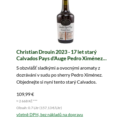
Christian Drouin 2023 - 17 let starý
Calvados Pays d'Auge Pedro Ximénez
Cask f19bt4 Edition Limitée
S obzvlášť sladkými a ovocnými aromaty z
dozrávání v sudu po sherry Pedro Ximénez.
Objednejte si nyní tento starý Calvados.
109,99 €
≈ 2 668 Kč ***
Obsah: 0.7 Litr (157,13 €/Litr)
včetně DPH, bez nákladů na dopravu