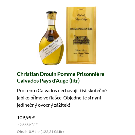
Christian Drouin Pomme Prisonnière
Calvados Pays d'Auge (litr)
Pro tento Calvados nechávají růst skutečné
jablko přímo ve flašce. Objednejte si nyní
jedinečný ovocný zážitek!
109,99 €
≈ 2 668 Kč ***
Obsah: 0.9 Litr (122,21 €/Litr)