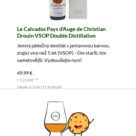
Le Calvados Pays d'Auge de Christian
Drouin VSOP Double Distillation
Jemný jablečný destilát s jantarovou barvou,
zrající více než 5 let (VSOP) - čím starší, tím
sametovější. Vyzkoušejte nyní!
49,99 €
≈ 1 213 Kč ***
Obsah: 0.7 Litr (71,41 €/Litr)
včetně DPH, bez nákladů na dopravu
Do košíku
Všechny vlastnosti produktu