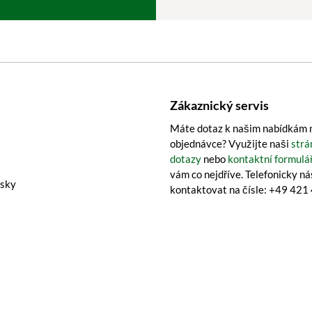
Zákaznický servis
Máte dotaz k našim nabídkám n
objednávce? Využijte naši
strá
dotazy
nebo
kontaktní formulá
vám co nejdříve. Telefonicky n
isky
kontaktovat na čísle: +49 42