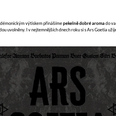
démonickým výtiskem přinášíme
pekelně dobré aroma
do va
dou uvolněny. I v nejtemnějších dnech roku si s Ars Goetia uži