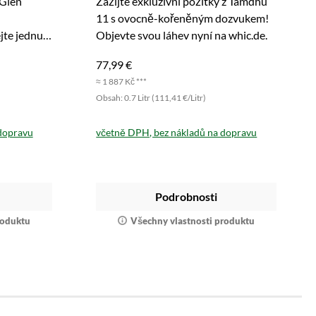
 Glen
Zažijte exkluzivní požitky z Tamdhu
11 s ovocně-kořeněným dozvukem!
te jednu z
Objevte svou láhev nyní na whic.de.
77,99 €
≈ 1 887 Kč ***
Obsah: 0.7 Litr (111,41 €/Litr)
dopravu
včetně DPH, bez nákladů na dopravu
Podrobnosti
roduktu
Všechny vlastnosti produktu