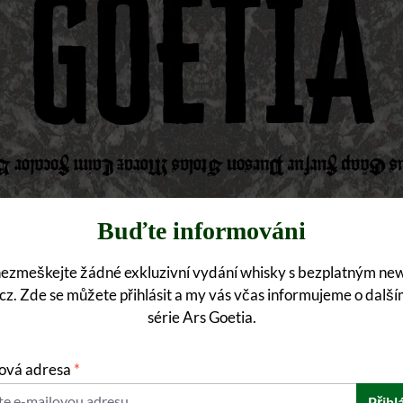
Buďte informováni
nezmeškejte žádné exkluzivní vydání whisky s bezplatným ne
cz. Zde se můžete přihlásit a my vás včas informujeme o dalš
série Ars Goetia.
ová adresa
*
Přihlá