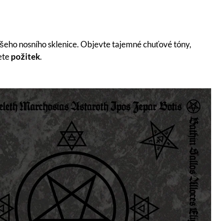
šeho nosního sklenice. Objevte tajemné chuťové tóny,
jete
požitek
.