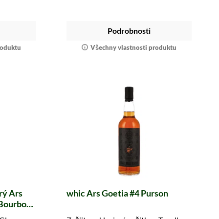
Podrobnosti
roduktu
Všechny vlastnosti produktu
rý Ars
whic Ars Goetia #4 Purson
 Bourbon
GmbH)