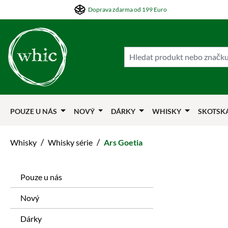
Doprava zdarma od 199 Euro
skočit na hlavní obsah
Přejít na hledání
Přejít na hlavní navigaci
POUZE U NÁS
NOVÝ
DÁRKY
WHISKY
SKOTSK
/
/
Whisky
Whisky série
Ars Goetia
Pouze u nás
Nový
Dárky