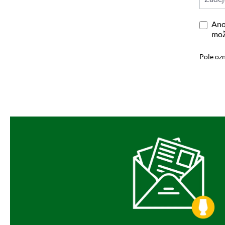
Ano
mož
Pole ozn