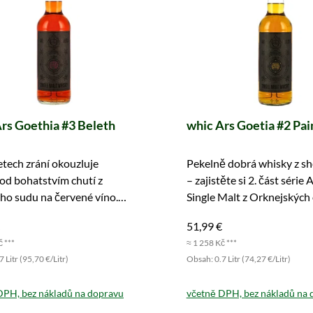
rs Goethia #3 Beleth
whic Ars Goetia #2 Pa
etech zrání okouzluje
Pekelně dobrá whisky z sh
od bohatstvím chutí z
– zajistěte si 2. část série
ho sudu na červené víno.
Single Malt z Orknejských 
se chopte příležitosti!
51,99 €
č ***
≈ 1 258 Kč ***
 Litr (95,70 €/Litr)
Obsah: 0.7 Litr (74,27 €/Litr)
DPH, bez nákladů na dopravu
včetně DPH, bez nákladů na 