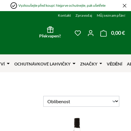
Vyzkoušejte před koupí: Nejprve ochutnejte, pak ušetřete
Kontakt
Zpravodaj
Můj seznam přání
0,00 €
Nák
Máte 0 položky v sezna
Překvapení!
TVÍ
OCHUTNÁVKOVÉ LAHVIČKY
ZNAČKY
VĚDĚNÍ
A