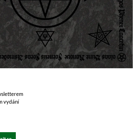
wsletterem
ím vydání
sit se