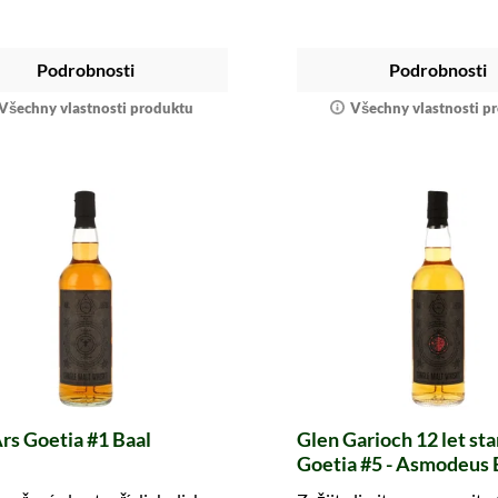
Podrobnosti
Podrobnosti
Všechny vlastnosti produktu
Všechny vlastnosti p
rs Goetia #1 Baal
Glen Garioch 12 let sta
Goetia #5 - Asmodeus
Cask #W21006 (whic 