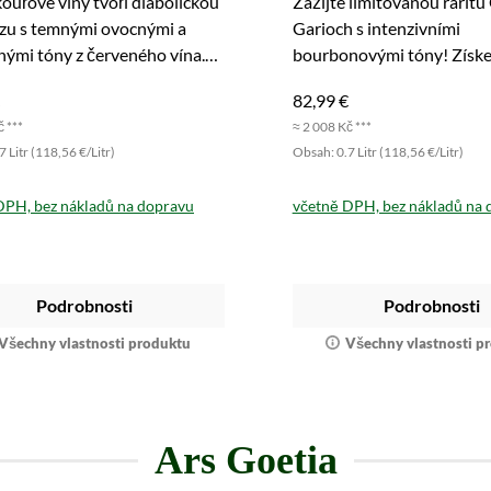
ouřové vlny tvoří diabolickou
Zažijte limitovanou raritu
zu s temnými ovocnými a
Garioch s intenzivními
ými tóny z červeného vína.
bourbonovými tóny! Získej
jte!
300 lahví nyní.
82,99 €
č ***
≈ 2 008 Kč ***
 Litr (118,56 €/Litr)
Obsah: 0.7 Litr (118,56 €/Litr)
DPH, bez nákladů na dopravu
včetně DPH, bez nákladů na 
Podrobnosti
Podrobnosti
Všechny vlastnosti produktu
Všechny vlastnosti p
Ars Goetia