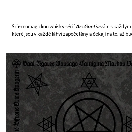
S černomagickou whisky sérií
Ars Goetia
vám s každým 
které jsou v každé láhvi zapečetěny a čekají na to, až bu