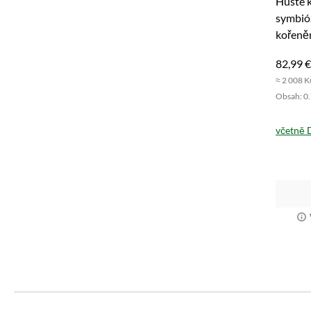
Husté k
symbió
kořeněn
Neváhe
82,99 €
≈ 2 008 K
Obsah: 0.7
včetně 