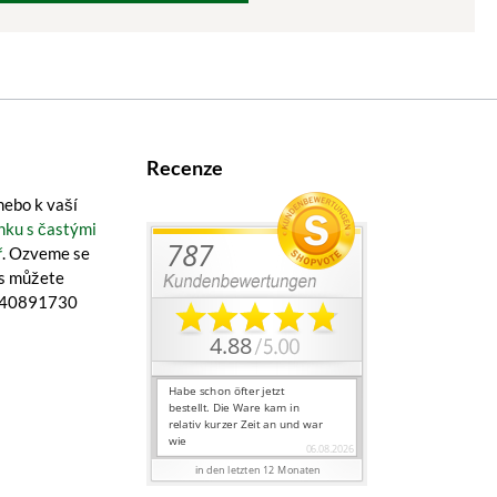
Recenze
ebo k vaší
nku s častými
ř
. Ozveme se
ás můžete
1 40891730