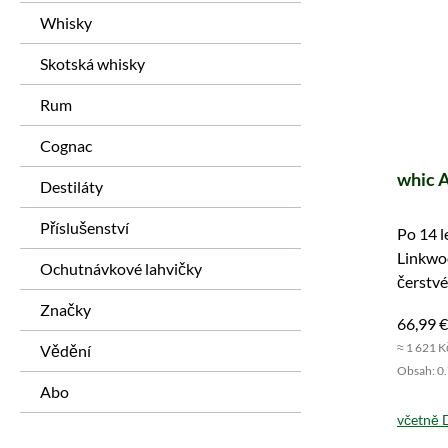
Whisky
Skotská whisky
Rum
Cognac
whic A
Destiláty
Příslušenství
Po 14 l
Linkwo
Ochutnávkové lahvičky
čerstvé
Rychle 
Značky
66,99 €
≈ 1 621 K
Vědění
Obsah: 0.7
Abo
včetně 