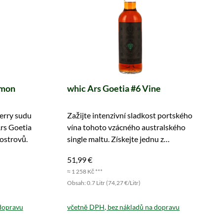
imon
whic Ars Goetia #6 Vine
erry sudu
Zažijte intenzivní sladkost portského
 Ars Goetia
vína tohoto vzácného australského
ostrovů.
single maltu. Získejte jednu z
pouhých 255 lahví!
51,99 €
≈ 1 258 Kč ***
Obsah: 0.7 Litr (74,27 €/Litr)
dopravu
včetně DPH, bez nákladů na dopravu