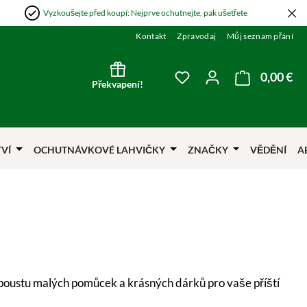
Vyzkoušejte před koupí: Nejprve ochutnejte, pak ušetřete
Kontakt
Zpravodaj
Můj seznam přání
0,00 €
Nák
Máte 0 položky v sezna
Překvapení!
TVÍ
OCHUTNÁVKOVÉ LAHVIČKY
ZNAČKY
VĚDĚNÍ
A
spoustu malých pomůcek a krásných dárků pro vaše příští