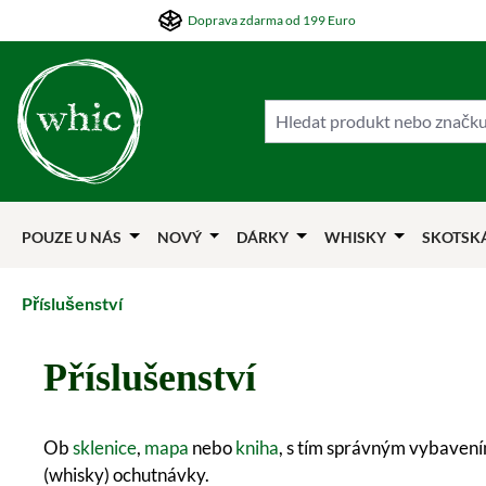
Doprava zdarma od 199 Euro
skočit na hlavní obsah
Přejít na hledání
Přejít na hlavní navigaci
POUZE U NÁS
NOVÝ
DÁRKY
WHISKY
SKOTSK
Příslušenství
Příslušenství
Ob
sklenice
,
mapa
nebo
kniha
, s tím správným vybavení
(whisky) ochutnávky.