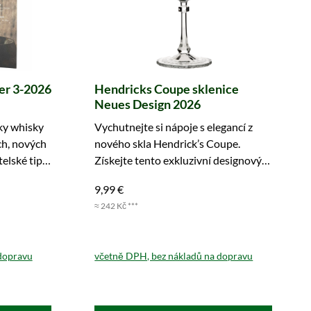
er 3-2026
Hendricks Coupe sklenice
Neues Design 2026
ky whisky
Vychutnejte si nápoje s elegancí z
ch, nových
nového skla Hendrick’s Coupe.
elské tipy.
Získejte tento exkluzivní designový
kousek ještě dnes!
9,99 €
≈ 242 Kč ***
dopravu
včetně DPH, bez nákladů na dopravu