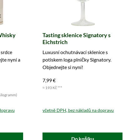
Whisky
Tasting sklenice Signatory s
Eichstrich
 srdce
Luxusní ochutnávací sklenice s
jte nyní a
potiskem loga plničky Signatory.
Objednejte si nyní!
7,99 €
≈ 193 Kč ***
Kilogramm)
dopravu
včetně DPH, bez nákladů na dopravu
Do košíku