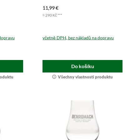
11,99 €
≈ 290 Kč ***
dopravu
včetně DPH, bez nákladů na dopravu
Do košíku
roduktu
Všechny vlastnosti produktu