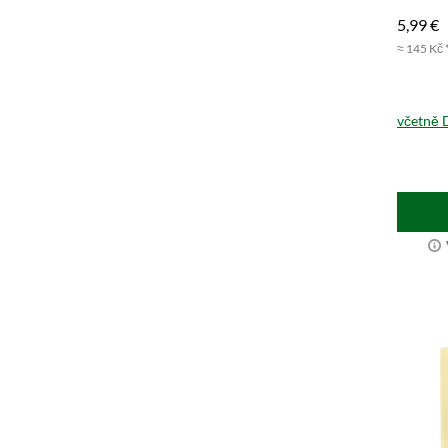
prostře
5,99 €
≈ 145 Kč 
včetně 