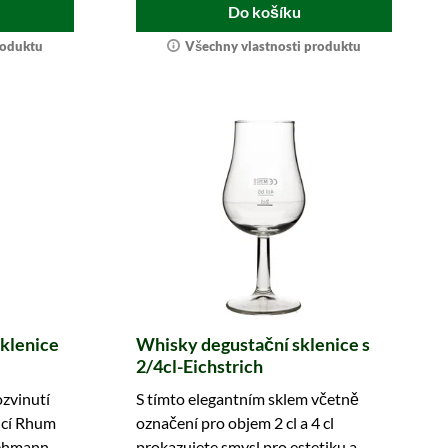
Do košíku
roduktu
Všechny vlastnosti produktu
klenice
Whisky degustační sklenice s
2/4cl-Eichstrich
ozvinutí
S tímto elegantním sklem včetně
icí Rhum
označení pro objem 2 cl a 4 cl
Lehmann.
prokazujete smysl pro estetiku a