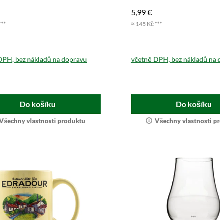
dí.
objednejte hned.
5,99 €
***
≈ 145 Kč ***
DPH, bez nákladů na dopravu
včetně DPH, bez nákladů na 
Do košíku
Do košíku
Všechny vlastnosti produktu
Všechny vlastnosti p