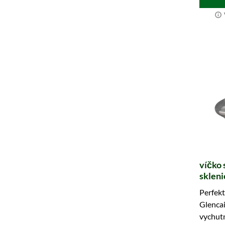
víčko 
skleni
Perfekt
Glencai
vychutn