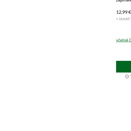
k objed
12,99 €
≈ 314 Kč 
včetně 