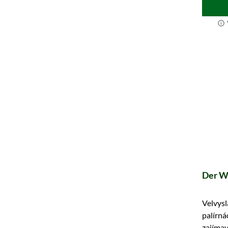
Der W
Velvysl
palírná
zajímavé