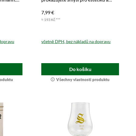
požitky. Koupit nyní.
7,99 €
≈ 193 Kč ***
dopravu
včetně DPH, bez nákladů na dopravu
Do košíku
roduktu
Všechny vlastnosti produktu