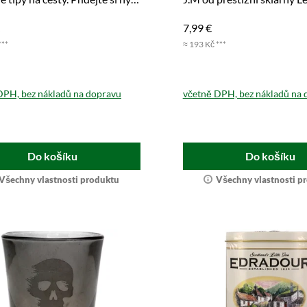
návce.
Objednejte si ji hned.
7,99 €
***
≈ 193 Kč ***
DPH, bez nákladů na dopravu
včetně DPH, bez nákladů na 
Do košíku
Do košíku
Všechny vlastnosti produktu
Všechny vlastnosti p