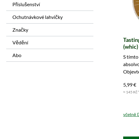
Příslušenství
Ochutnávkové lahvičky
Značky
Tastin
Vědění
(whic)
Abo
S tímto
absolvo
Objevte
5,99 €
≈ 145 Kč 
včetně 