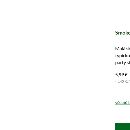
Smoke
Malá s
typicko
party s
5,99 €
≈ 145 Kč 
včetně 