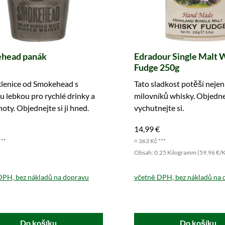
head panák
Edradour Single Malt 
Fudge 250g
klenice od Smokehead s
Tato sladkost potěší nejen
u lebkou pro rychlé drinky a
milovníků whisky. Objedne
hoty. Objednejte si ji hned.
vychutnejte si.
14,99 €
***
≈ 363 Kč ***
Obsah: 0.25 Kilogramm (59,96 €/
DPH, bez nákladů na dopravu
včetně DPH, bez nákladů na 
Do košíku
Do košíku