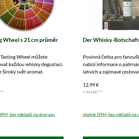
g Wheel s 21 cm průměr
Der Whisky-Botschaft
 Tasting Wheel můžete
Povinná četba pro fanouš
vat každou whisky degustaci.
nabízí informace o palírná
 široký svět aromat.
lahvích a zajímavé cestovat
Objednejte si ji hned.
12,99 €
***
≈ 314 Kč ***
DPH, bez nákladů na dopravu
včetně DPH, bez nákladů na 