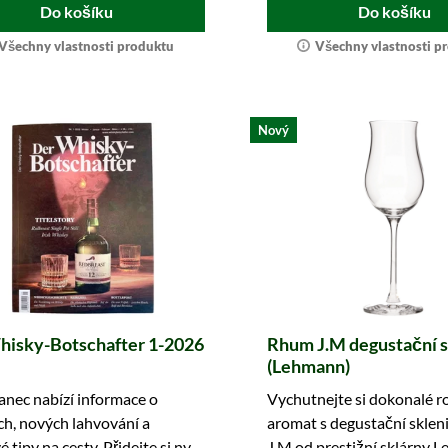
Do košíku
Do košíku
Všechny vlastnosti produktu
Všechny vlastnosti p
Nový
hisky-Botschafter 1-2026
Rhum J.M degustační s
(Lehmann)
anec nabízí informace o
Vychutnejte si dokonalé r
ch, nových lahvování a
aromat s degustační sklen
 tipy na cesty. Přidejte si nyní
J.M od prestižní sklárny 