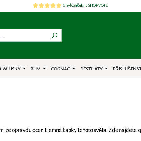
5 hvězdiček na SHOPVOTE
Á WHISKY
RUM
COGNAC
DESTILÁTY
PŘÍSLUŠENS
m lze opravdu ocenit jemné kapky tohoto světa. Zde najdete 