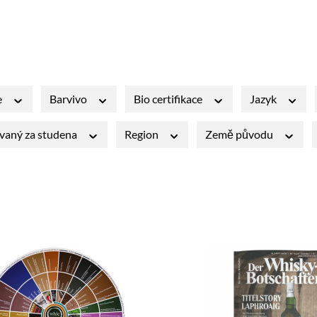
e
Barvivo
Bio certifikace
Jazyk
ovaný za studena
Region
Země původu