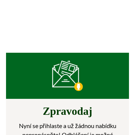
Zpravodaj
Nyní se přihlaste a už žádnou nabídku
nepropásněte! Odhlášení je možné