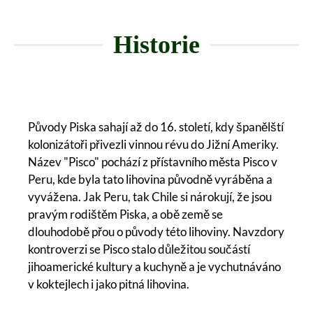
Historie
Původy Piska sahají až do 16. století, kdy španělští
kolonizátoři přivezli vinnou révu do Jižní Ameriky.
Název "Pisco" pochází z přístavního města Pisco v
Peru, kde byla tato lihovina původně vyráběna a
vyvážena. Jak Peru, tak Chile si nárokují, že jsou
pravým rodištěm Piska, a obě země se
dlouhodobě přou o původy této lihoviny. Navzdory
kontroverzi se Pisco stalo důležitou součástí
jihoamerické kultury a kuchyně a je vychutnáváno
v koktejlech i jako pitná lihovina.