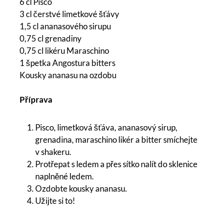
6 cl Pisco
3 cl čerstvé limetkové šťávy
1,5 cl ananasového sirupu
0,75 cl grenadiny
0,75 cl likéru Maraschino
1 špetka Angostura bitters
Kousky ananasu na ozdobu
Příprava
Pisco, limetková šťáva, ananasový sirup,
grenadina, maraschino likér a bitter smíchejte
v shakeru.
Protřepat s ledem a přes sítko nalít do sklenice
naplněné ledem.
Ozdobte kousky ananasu.
Užijte si to!