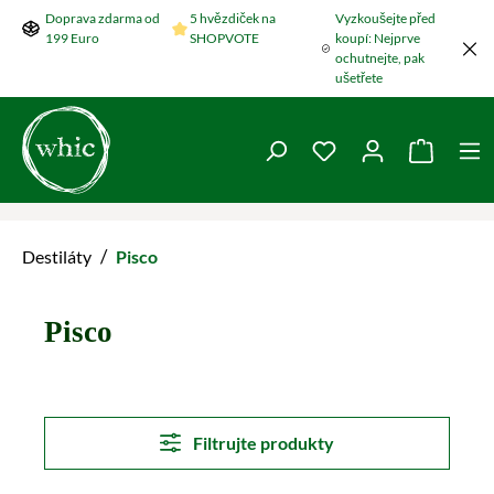
Doprava zdarma od
5 hvězdiček na
Vyzkoušejte před
Přeskočit na hlavní obsah
199 Euro
SHOPVOTE
koupí: Nejprve
ochutnejte, pak
ušetřete
Máte 0 položky v se
Nákupní
/
Destiláty
Pisco
Pisco
Filtrujte produkty