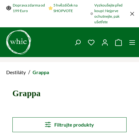
Doprava zdarma od
5 hvězdiček na
Vyzkoušejte před
Přeskočit na hlavní obsah
199 Euro
SHOPVOTE
koupí: Nejprve
ochutnejte, pak
ušetřete
Máte 0 položky v se
Nákupní
/
Destiláty
Grappa
Grappa
Filtrujte produkty