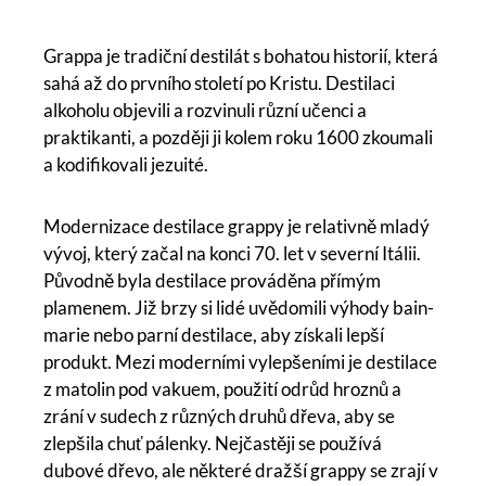
Grappa je tradiční destilát s bohatou historií, která
sahá až do prvního století po Kristu. Destilaci
alkoholu objevili a rozvinuli různí učenci a
praktikanti, a později ji kolem roku 1600 zkoumali
a kodifikovali jezuité.
Modernizace destilace grappy je relativně mladý
vývoj, který začal na konci 70. let v severní Itálii.
Původně byla destilace prováděna přímým
plamenem. Již brzy si lidé uvědomili výhody bain-
marie nebo parní destilace, aby získali lepší
produkt. Mezi moderními vylepšeními je destilace
z matolin pod vakuem, použití odrůd hroznů a
zrání v sudech z různých druhů dřeva, aby se
zlepšila chuť pálenky. Nejčastěji se používá
dubové dřevo, ale některé dražší grappy se zrají v