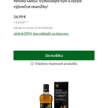
Whisky sadou! Vyzkoušejte nyní a zažijte
výjimečné okamžiky!
26,99 €
≈ 653 Kč ***
Obsah: 0.15 Litr (179,93 €/Litr)
včetně DPH, bez nákladů na dopravu
Do košíku
Všechny vlastnosti produktu