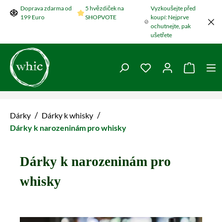
Doprava zdarma od
5 hvězdiček na
Vyzkoušejte před
Přeskočit na hlavní obsah
199 Euro
SHOPVOTE
koupí: Nejprve
ochutnejte, pak
ušetřete
Máte 0 položky v se
Nákupní
/
/
Dárky
Dárky k whisky
Dárky k narozeninám pro whisky
Dárky k narozeninám pro
whisky