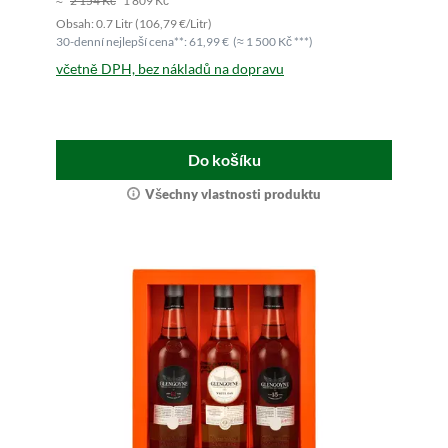
≈
2 154 Kč
1 809 Kč ***
Obsah: 0.7 Litr (106,79 €/Litr)
30-denní nejlepší cena**: 61,99 €
(≈ 1 500 Kč ***)
včetně DPH, bez nákladů na dopravu
Do košíku
Všechny vlastnosti produktu