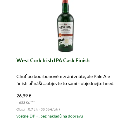
West Cork Irish IPA Cask Finish
Chuť po bourbonovém zrání znáte, ale Pale Ale
finish přináší ... objevte to sami - objednejte hned.
26,99 €
≈ 653 Kč ***
Obsah: 0.7 Litr (38,56 €/Litr)
včetně DPH, bez nákladů na dopravu