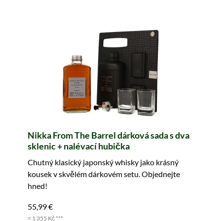
Nikka From The Barrel dárková sada s dva
sklenic + nalévací hubička
Chutný klasický japonský whisky jako krásný
kousek v skvělém dárkovém setu. Objednejte
hned!
55,99 €
≈ 1 355 Kč ***