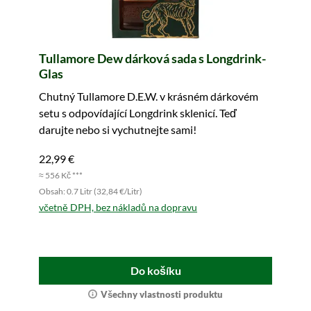
Tullamore Dew dárková sada s Longdrink-
Glas
Chutný Tullamore D.E.W. v krásném dárkovém
setu s odpovídající Longdrink sklenicí. Teď
darujte nebo si vychutnejte sami!
22,99 €
≈ 556 Kč ***
Obsah: 0.7 Litr (32,84 €/Litr)
včetně DPH, bez nákladů na dopravu
Do košíku
Všechny vlastnosti produktu