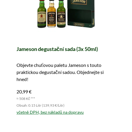
Jameson degustační sada (3x 50ml)
Objevte chuťovou paletu Jameson s touto
praktickou degustační sadou. Objednejte si
hned!
20,99 €
≈ 508 Kč ***
Obsah: 0.15 Litr (139,93 €/Litr)
včetně DPH, bez nákladů na dopravu