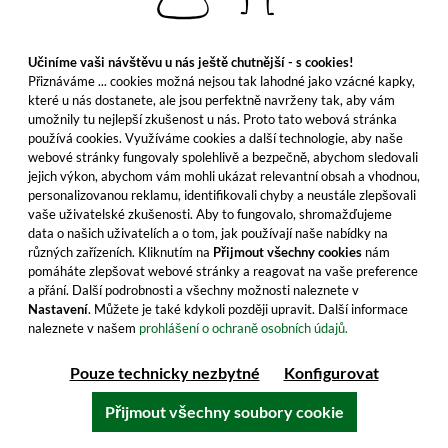
Učiníme vaši návštěvu u nás ještě chutnější - s cookies!
Přiznáváme ... cookies možná nejsou tak lahodné jako vzácné kapky,
Turntable Blending House Smokin' Riff
které u nás dostanete, ale jsou perfektně navrženy tak, aby vám
umožnily tu nejlepší zkušenost u nás. Proto tato webová stránka
používá cookies. Využíváme cookies a další technologie, aby naše
Intenzivní aromatická hra u ohně. Silný rašelinný
webové stránky fungovaly spolehlivě a bezpečně, abychom sledovali
kouř a kandované ovoce v mistrovském blendu.
jejich výkon, abychom vám mohli ukázat relevantní obsah a vhodnou,
personalizovanou reklamu, identifikovali chyby a neustále zlepšovali
Objednejte si hned!
vaše uživatelské zkušenosti. Aby to fungovalo, shromažďujeme
data o našich uživatelích a o tom, jak používají naše nabídky na
61,99 €
různých zařízeních. Kliknutím na
Přijmout všechny cookies
nám
≈ 1 500 Kč ***
pomáháte zlepšovat webové stránky a reagovat na vaše preference
a přání. Další podrobnosti a všechny možnosti naleznete v
Obsah: 0.7 Litr (88,56 €/Litr)
Nastavení
. Můžete je také kdykoli později upravit. Další informace
včetně DPH, bez nákladů na dopravu
naleznete v našem
prohlášení o ochraně osobních údajů.
Pouze technicky nezbytné
Konfigurovat
Do košíku
Přijmout všechny soubory cookie
Všechny vlastnosti produktu