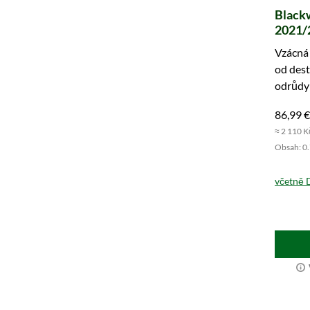
Blackw
2021/2
Barrel
Vzácná 
od dest
odrůdy 
mála do
86,99 €
≈ 2 110 K
Obsah: 0.7
včetně 