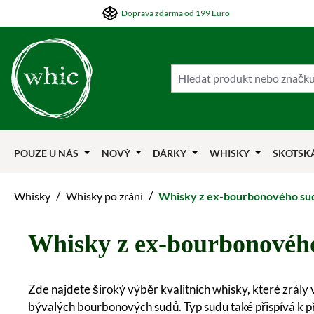
Doprava zdarma od 199 Euro
skočit na hlavní obsah
Přejít na hledání
Přejít na hlavní navigaci
POUZE U NÁS
NOVÝ
DÁRKY
WHISKY
SKOTSK
/
/
Whisky
Whisky po zrání
Whisky z ex-bourbonového su
Whisky z ex-bourbonovéh
Zde najdete široký výběr kvalitních whisky, které zrály
bývalých bourbonových sudů. Typ sudu také přispívá k přir