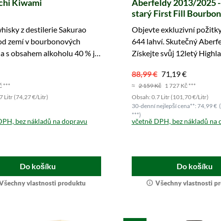
chi Kiwami
Aberfeldy 2013/2025 - 
starý First Fill Bourbon
Hogsheads #644 The
hisky z destilerie Sakurao
Objevte exkluzivní požitk
Distilleries of Great Br
pod zemí v bourbonových
644 lahví. Skutečný Aberfe
Ireland (James Eadie)
a s obsahem alkoholu 40 % je
Získejte svůj 12letý Highl
 jemný. Nyní k zakoupení.
Malt nyní!
88,99 €
71,19 €
č ***
≈
2 159 Kč
1 727 Kč ***
 Litr (74,27 €/Litr)
Obsah: 0.7 Litr (101,70 €/Litr)
30-denní nejlepší cena**: 74,99 €
(
***)
DPH, bez nákladů na dopravu
včetně DPH, bez nákladů na 
Do košíku
Do košíku
Všechny vlastnosti produktu
Všechny vlastnosti p