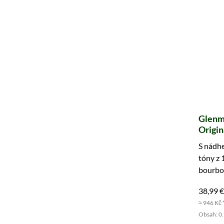
Glenmo
Origin
S nádh
tóny z 
bourbo
klasiku
38,99 €
≈ 946 Kč 
Obsah: 0.7