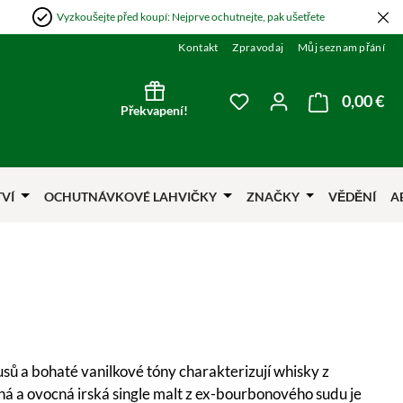
Vyzkoušejte před koupí: Nejprve ochutnejte, pak ušetřete
Kontakt
Zpravodaj
Můj seznam přání
0,00 €
Nák
Máte 0 položky v sezna
Překvapení!
TVÍ
OCHUTNÁVKOVÉ LAHVIČKY
ZNAČKY
VĚDĚNÍ
A
sů a bohaté vanilkové tóny charakterizují whisky z
emná a ovocná irská single malt z ex-bourbonového sudu je