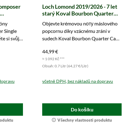
Composer
Loch Lomond 2019/2026 - 7 let
starý Koval Bourbon Quarter
Casks Finish Select Grain
tóny
Objevte krémovou nоту máslového
(Murray McDavid)
r Single
popcornu díky vzácnému zrání v
e si svůj
sudech Koval Bourbon Quarter Cask.
Zajistěte si tuto výjimečnou edici
44,99 €
ještě dnes!
≈ 1 092 Kč ***
Obsah: 0.7 Litr (64,27 €/Litr)
dopravu
včetně DPH, bez nákladů na dopravu
Do košíku
roduktu
Všechny vlastnosti produktu