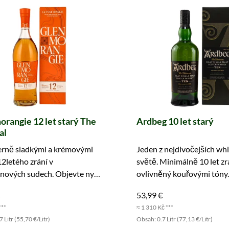
rangie 12 let starý The
Ardbeg 10 let starý
al
erně sladkými a krémovými
Jeden z nejdivočejších wh
12letého zrání v
světě. Minimálně 10 let zraj
nových sudech. Objevte nyní
ovlivněný kouřovými tóny.
 znovu.
Vyzkoušejte nyní!
53,99 €
***
≈ 1 310 Kč ***
 Litr (55,70 €/Litr)
Obsah: 0.7 Litr (77,13 €/Litr)