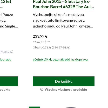
12 let
Paul John 2015 - 6 let starý Ex-
Bourbon Barrel #6329 The Auld
And The Bold (Berry Bros. &
y! Pouze
Vychutnejte si kouř a medovou
itain &
Rudd)
ldy.
sladkost této limitované edice z
and Single
jednoho sudu od Paul John, omezené
na pouhých 95 lahví. Zajistěte si ji
233,99 €
ještě dnes.
≈ 5 677 Kč ***
Obsah: 0.7 Litr (334,27 €/Litr)
≈ 1 819 Kč
dopravu
včetně DPH, bez nákladů na dopravu
Do košíku
roduktu
Všechny vlastnosti produktu