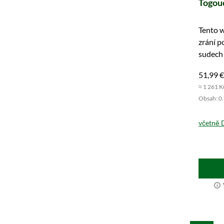
Togou
Tento w
zrání 
sudech 
zvláště
51,99 €
≈ 1 261 K
Obsah: 0.7
včetně 