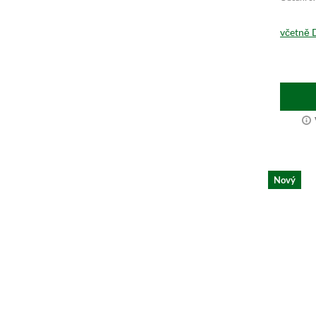
včetně 
Nový