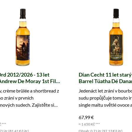
rd 2012/2026 - 13 let
Dian Cecht 11 let star
Andrew De Moray 1st Fill
Barrel Túatha Dé Dana
on Barrels
, crème brûlée a shortbread z
Jedenáct let zrání v bour
69+800271 Legends of
o zrání v prvních
sudu propůjčuje tomuto i
nd (whic)
ových sudech. Zajistěte si
single maltu světlé ovoce 
 mála lahví.
krémovou vanilku. Zajistět
67,99 €
z 252 lahví!
č ***
≈ 1 650 Kč ***
 Litr (81,41 €/Litr)
Obsah: 0.7 Litr (97,13 €/Litr)