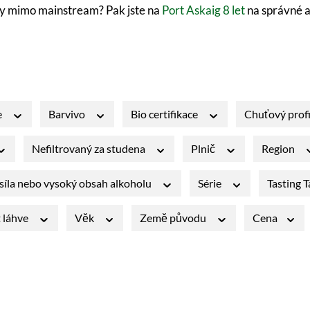
ky mimo mainstream? Pak jste na
Port Askaig 8 let
na správné a
e
Barvivo
Bio certifikace
Chuťový profi
Nefiltrovaný za studena
Plnič
Region
síla nebo vysoký obsah alkoholu
Série
Tasting 
t láhve
Věk
Země původu
Cena