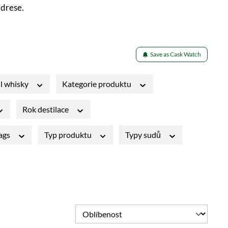
drese.
Save as Cask Watch
l whisky
Kategorie produktu
Rok destilace
Tags
Typ produktu
Typy sudů