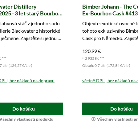
ater Distillery
Bimber Johann - The 
025 - 3 let starý Bourbon
Ex-Bourbon Cask #413
 (Master of Malt)
Shoulders of Giants
lahvová stáč z jednoho sudu
Objevte exotické ovocné 
ilerie Blackwater z historické
tohoto exkluzivního Bimbe
ječmene. Zajistěte si jednu z
Cask pro Německo. Zajistět
stupných lahví.
kus ještě dnes.
120,99 €
č ***
≈ 2 935 Kč ***
 Litr (124,27 €/Litr)
Obsah: 0.7 Litr (172,84 €/Litr)
DPH, bez nákladů na dopravu
včetně DPH, bez nákladů na 
Do košíku
Do košíku
Všechny vlastnosti produktu
Všechny vlastnosti p