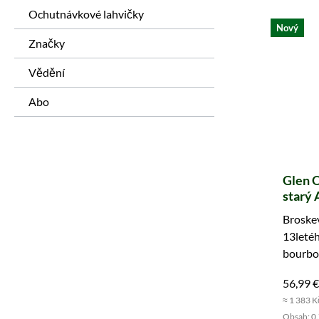
Ochutnávkové lahvičky
Nový
Značky
Vědění
Abo
Glen O
starý 
Bourb
Broskev
#8002
13letéh
Scotla
bourbon
jednu z
56,99 €
≈ 1 383 K
Obsah: 0.7