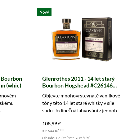
Nový
ý Bourbon
Glenrothes 2011 - 14 let starý
nn (whic)
Bourbon Hogshead #C26146
Warehouse No. 1 (Claxtons)
bonovém
Objevte mnohovrstevnaté vanilkové
rskému
tóny této 14 let staré whisky v síle
a
sudu. Jedinečná lahvování z jednoho
e si jednu
sudu pro znalce a gurmány.
108,99 €
≈ 2 644 Kč ***
Obsah: 0.7 Litr (155,70 €/Litr)