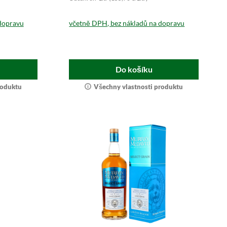
dopravu
včetně DPH, bez nákladů na dopravu
Do košíku
roduktu
Všechny vlastnosti produktu