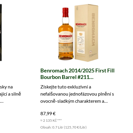
Benromach 2014/2025 First Fill
Bourbon Barrel #211
Exclusively bottled for whic
isky na
Získejte tuto exkluzivní a
ící a silně
nefalšovanou jednofázovou plnění s
ovocně-sladkým charakterem a
jemným nádechem kouře.
87,99 €
≈ 2 135 Kč ***
Obsah: 0.7 Litr (125,70 €/Litr)