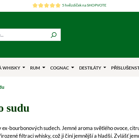
5 hvězdiček na SHOPVOTE
Á WHISKY
RUM
COGNAC
DESTILÁTY
PŘÍSLUŠENS
du
o sudu
 v ex-bourbonových sudech. Jemné aroma světlého ovoce, citru
ozené filtraci whisky, což ji činí jemnější a hladší. Zvlášť j