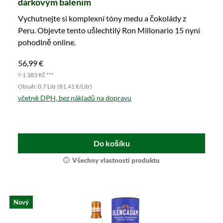
dárkovým balením
Vychutnejte si komplexní tóny medu a čokolády z
Peru. Objevte tento ušlechtilý Ron Millonario 15 nyní
pohodlně online.
56,99 €
≈ 1 383 Kč ***
Obsah: 0.7 Litr (81,41 €/Litr)
včetně DPH, bez nákladů na dopravu
Do košíku
Všechny vlastnosti produktu
Nový