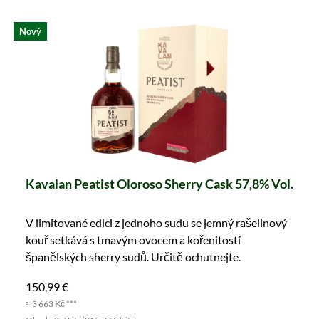
Nový
Kavalan Peatist Oloroso Sherry Cask 57,8% Vol.
V limitované edici z jednoho sudu se jemný rašelinový
kouř setkává s tmavým ovocem a kořenitostí
španělských sherry sudů. Určitě ochutnejte.
150,99 €
≈ 3 663 Kč ***