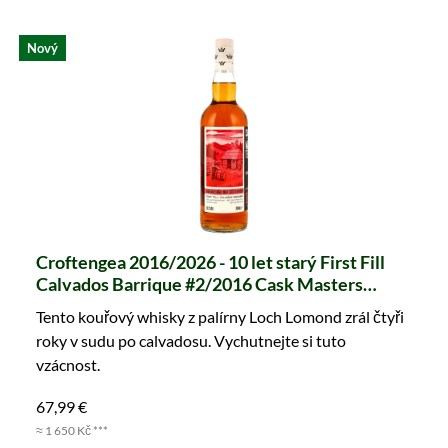
Nový
Croftengea 2016/2026 - 10 let starý First Fill
Calvados Barrique #2/2016 Cask Masters
(Brave New Spirits)
Tento kouřový whisky z palírny Loch Lomond zrál čtyři
roky v sudu po calvadosu. Vychutnejte si tuto
vzácnost.
67,99 €
≈ 1 650 Kč ***