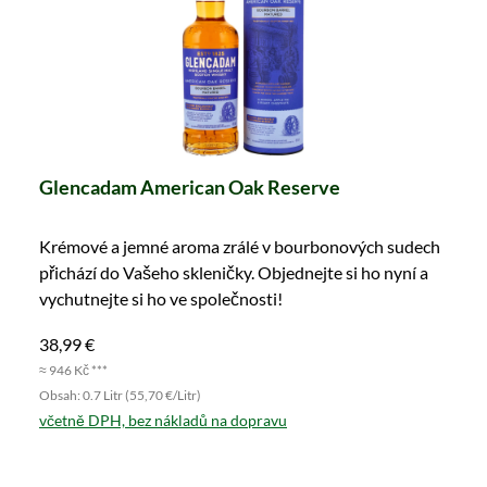
Glencadam American Oak Reserve
Krémové a jemné aroma zrálé v bourbonových sudech
přichází do Vašeho skleničky. Objednejte si ho nyní a
vychutnejte si ho ve společnosti!
38,99 €
≈ 946 Kč ***
Obsah: 0.7 Litr (55,70 €/Litr)
včetně DPH, bez nákladů na dopravu