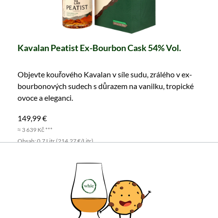
Kavalan Peatist Ex-Bourbon Cask 54% Vol.
Objevte kouřového Kavalan v síle sudu, zrálého v ex-
bourbonových sudech s důrazem na vanilku, tropické
ovoce a eleganci.
149,99 €
≈ 3 639 Kč ***
Obsah: 0.7 Litr (214,27 €/Litr)
včetně DPH, bez nákladů na dopravu
Do košíku
Všechny vlastnosti produktu