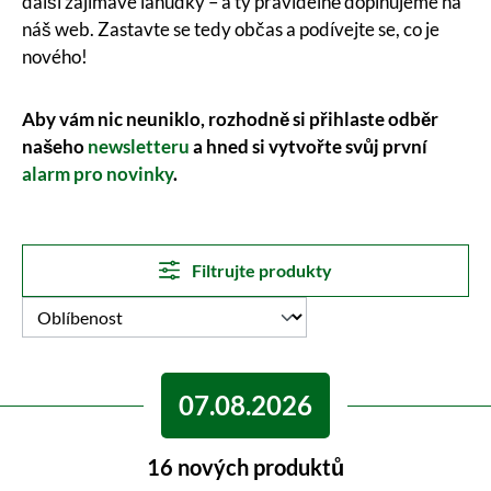
další zajímavé lahůdky – a ty pravidelně doplňujeme na
náš web. Zastavte se tedy občas a podívejte se, co je
nového!
Aby vám nic neuniklo, rozhodně si přihlaste odběr
našeho
newsletteru
a hned si vytvořte svůj první
alarm pro novinky
.
Filtrujte produkty
07.08.2026
16 nových produktů