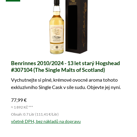
Benrinnes 2010/2024 - 13 let starý Hogshead
#307104 (The Single Malts of Scotland)
Vychutnejte si plné, krémové ovocné aroma tohoto
exkluzivního Single Cask v síle sudu. Objevte jej nyní.
77,99 €
≈ 1 892 Kč ***
Obsah: 0.7 Litr (111,41 €/Litr)
včetně DPH, bez nákladů na dopravu