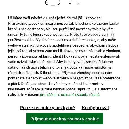
Učiníme vaši návštěvu u nás ještě chutnější - s cookies!
Nový
Přiznáváme ... cookies možná nejsou tak lahodné jako vzácné kapky,
které u nás dostanete, ale jsou perfektně navrženy tak, aby vám
umožnily tu nejlepší zkušenost u nás. Proto tato webová stránka
používá cookies. Využíváme cookies a další technologie, aby naše
webové stránky fungovaly spolehlivě a bezpečně, abychom sledovali
jejich výkon, abychom vám mohli ukázat relevantní obsah a vhodnou,
personalizovanou reklamu, identifikovali chyby a neustále zlepšovali
vaše uživatelské zkušenosti. Aby to fungovalo, shromažďujeme
data o našich uživatelích a o tom, jak používají naše nabídky na
různých zařízeních. Kliknutím na
Přijmout všechny cookies
nám
pomáháte zlepšovat webové stránky a reagovat na vaše preference
Talisker 1992/2026 - 33 let starý Profound
a přání. Další podrobnosti a všechny možnosti naleznete v
Richness Amoroso Sherry Finish Rare Series
Nastavení
. Můžete je také kdykoli později upravit. Další informace
naleznete v našem
prohlášení o ochraně osobních údajů.
Vzácné dozrávání v sudech po sherry Amoroso,
impozantní 60,1 % obj. a omezená edice pouhých 331
Pouze technicky nezbytné
Konfigurovat
lahví – neváhejte a pořiďte si ho.
Přijmout všechny soubory cookie
1 986,99 €