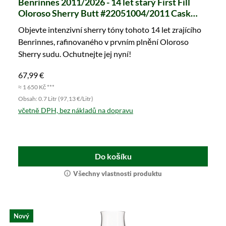
Benrinnes 2011/2026 - 14 let starý First Fill
Oloroso Sherry Butt #22051004/2011 Cask
Masters (Brave New Spirits)
Objevte intenzivní sherry tóny tohoto 14 let zrajícího
Benrinnes, rafinovaného v prvním plnění Oloroso
Sherry sudu. Ochutnejte jej nyní!
67,99 €
≈ 1 650 Kč ***
Obsah: 0.7 Litr (97,13 €/Litr)
včetně DPH, bez nákladů na dopravu
Do košíku
Všechny vlastnosti produktu
Nový