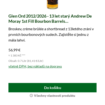
Glen Ord 2012/2026 - 13 let starý Andrew De
Moray 1st Fill Bourbon Barrels
#800269+800271 Legends of Scotland (whic)
Broskev, crème brûlée a shortbread z 13letého zrání v
prvních bourbonových sudech. Zajistěte si jednu z
mála lahví.
56,99 €
≈ 1 383 Kč ***
Obsah: 0.7 Litr (81,41 €/Litr)
včetně DPH, bez nákladů na dopravu
Do košíku
Všechny vlastnosti produktu