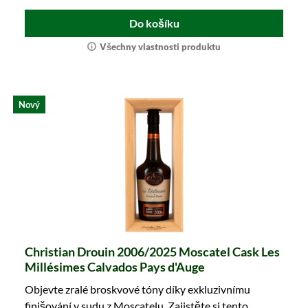
Do košíku
Všechny vlastnosti produktu
Nový
Christian Drouin 2006/2025 Moscatel Cask Les
Millésimes Calvados Pays d'Auge
Objevte zralé broskvové tóny díky exkluzivnímu
finišování v sudu z Moscatelu. Zajistěte si tento