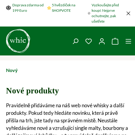
Doprava zdarma od
5 hvězdiček na
Vyzkoušejte před
Přeskočit na hlavní obsah
199 Euro
SHOPVOTE
koupí: Nejprve
ochutnejte, pak
ušetřete
Máte 0 položky v se
Nákupní
Nový
Nové produkty
Pravidelně přidáváme na náš web nové whisky a další
produkty. Pokud tedy hledáte novinku, která právě
přišla na trh, jste tady na správném místě. Neustále
vyhledáváme nové a vzrušující single malty, bourbony a