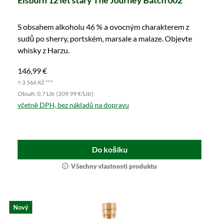
Elsburn 12 let starý The Journey Batch 002
S obsahem alkoholu 46 % a ovocným charakterem z
sudů po sherry, portském, marsale a malaze. Objevte
whisky z Harzu.
146,99 €
≈ 3 566 Kč ***
Obsah: 0.7 Litr (209,99 €/Litr)
včetně DPH, bez nákladů na dopravu
Do košíku
Všechny vlastnosti produktu
Nový