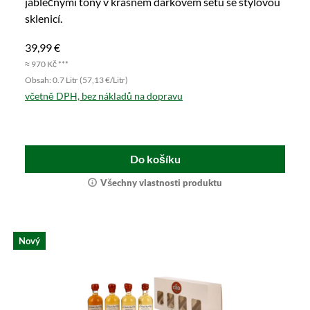
jablečnými tóny v krásném dárkovém setu se stylovou
sklenicí.
39,99 €
≈ 970 Kč ***
Obsah: 0.7 Litr (57,13 €/Litr)
včetně DPH, bez nákladů na dopravu
Do košíku
Všechny vlastnosti produktu
Nový