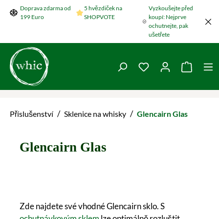
Doprava zdarma od
5 hvězdiček na
Vyzkoušejte před
Přeskočit na hlavní obsah
199 Euro
SHOPVOTE
koupí: Nejprve
ochutnejte, pak
ušetřete
Máte 0 položky v se
Nákupní
/
/
Příslušenství
Sklenice na whisky
Glencairn Glas
Glencairn Glas
Zde najdete své vhodné Glencairn sklo. S
ochutnávkovým sklem
lze optimálně rozluštit