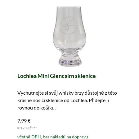
Lochlea Mini Glencairn sklenice
Vychutnejte si svůj whisky brzy důstojně z této
krásné nosící sklenice od Lochlea. Přidejte ji
rovnou do košíku.
7,99 €
≈ 193 Kč ***
včetně DPH, bez nákladů na dopravu