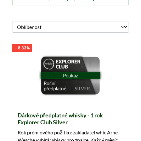
– 8,33%
Dárkové předplatné whisky - 1 rok
Explorer Club Silver
Rok prémiového požitku: zakladatel whic Arne
Wesche vybírá whisky pro znalce. Každý měsíc