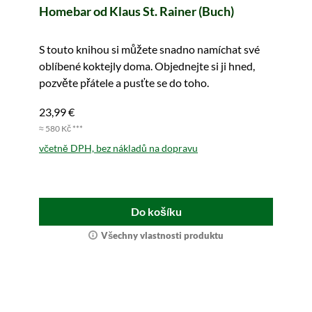
Homebar od Klaus St. Rainer (Buch)
S touto knihou si můžete snadno namíchat své
oblíbené koktejly doma. Objednejte si ji hned,
pozvěte přátele a pusťte se do toho.
23,99 €
≈ 580 Kč ***
včetně DPH, bez nákladů na dopravu
Do košíku
Všechny vlastnosti produktu