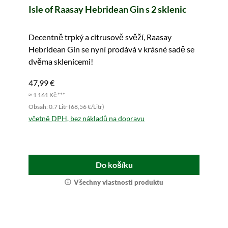
Isle of Raasay Hebridean Gin s 2 sklenic
Decentně trpký a citrusově svěží, Raasay
Hebridean Gin se nyní prodává v krásné sadě se
dvěma sklenicemi!
47,99 €
≈ 1 161 Kč ***
Obsah: 0.7 Litr (68,56 €/Litr)
včetně DPH, bez nákladů na dopravu
Do košíku
Všechny vlastnosti produktu