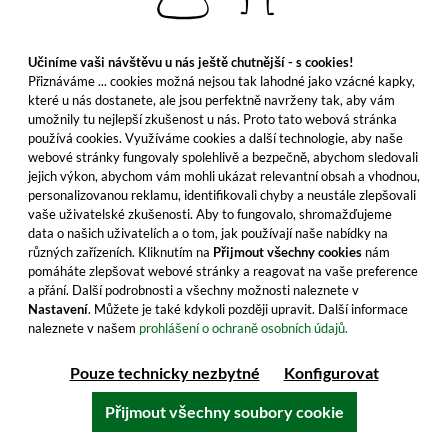
Elsburn 2024 - 10 let starý Distillery
Učiníme vaši návštěvu u nás ještě chutnější - s cookies!
Edition 1st Fill Sherry Casks Batch No. 002
Přiznáváme ... cookies možná nejsou tak lahodné jako vzácné kapky,
které u nás dostanete, ale jsou perfektně navrženy tak, aby vám
Tato speciální edice okouzluje tmavou barvou a
umožnily tu nejlepší zkušenost u nás. Proto tato webová stránka
intenzivními sherry tóny z prvně plněných sudů.
používá cookies. Využíváme cookies a další technologie, aby naše
Objednejte si nyní zážitek.
webové stránky fungovaly spolehlivě a bezpečně, abychom sledovali
jejich výkon, abychom vám mohli ukázat relevantní obsah a vhodnou,
personalizovanou reklamu, identifikovali chyby a neustále zlepšovali
146,99 €
vaše uživatelské zkušenosti. Aby to fungovalo, shromažďujeme
≈ 3 556 Kč ***
data o našich uživatelích a o tom, jak používají naše nabídky na
Obsah: 0.7 Litr (209,99 €/Litr)
různých zařízeních. Kliknutím na
Přijmout všechny cookies
nám
včetně DPH, bez nákladů na dopravu
pomáháte zlepšovat webové stránky a reagovat na vaše preference
a přání. Další podrobnosti a všechny možnosti naleznete v
Nastavení
. Můžete je také kdykoli později upravit. Další informace
naleznete v našem
prohlášení o ochraně osobních údajů.
Do košíku
Pouze technicky nezbytné
Konfigurovat
Všechny vlastnosti produktu
Přijmout všechny soubory cookie