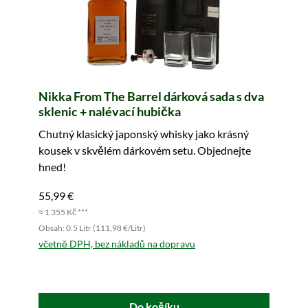
Nikka From The Barrel dárková sada s dva
sklenic + nalévací hubička
Chutný klasický japonský whisky jako krásný
kousek v skvělém dárkovém setu. Objednejte
hned!
55,99 €
≈ 1 355 Kč ***
Obsah: 0.5 Litr (111,98 €/Litr)
včetně DPH, bez nákladů na dopravu
Do košíku