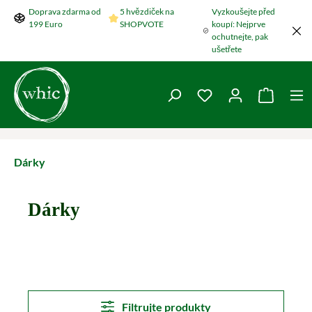
Doprava zdarma od
5 hvězdiček na
Vyzkoušejte před
Přeskočit na hlavní obsah
199 Euro
SHOPVOTE
koupí: Nejprve
ochutnejte, pak
ušetřete
Máte 0 položky v se
Nákupní
Dárky
Dárky
Filtrujte produkty