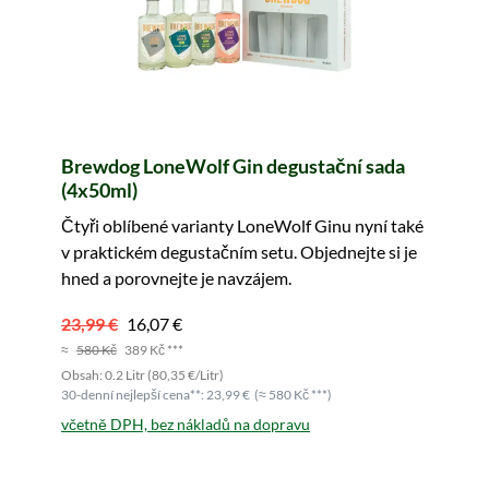
Brewdog LoneWolf Gin degustační sada
(4x50ml)
Čtyři oblíbené varianty LoneWolf Ginu nyní také
v praktickém degustačním setu. Objednejte si je
hned a porovnejte je navzájem.
23,99 €
16,07 €
≈
580 Kč
389 Kč ***
Obsah: 0.2 Litr (80,35 €/Litr)
30-denní nejlepší cena**: 23,99 €
(≈ 580 Kč ***)
včetně DPH, bez nákladů na dopravu