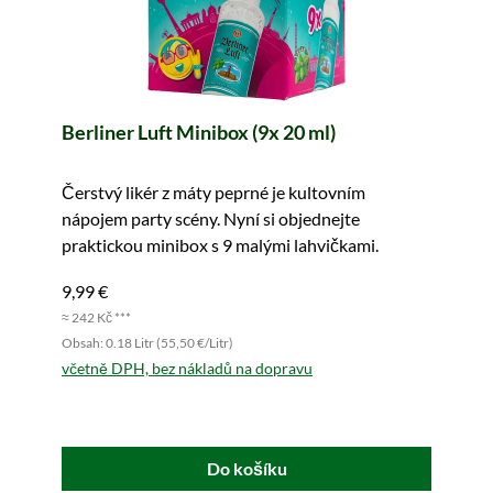
Berliner Luft Minibox (9x 20 ml)
Čerstvý likér z máty peprné je kultovním
nápojem party scény. Nyní si objednejte
praktickou minibox s 9 malými lahvičkami.
9,99 €
≈ 242 Kč ***
Obsah: 0.18 Litr (55,50 €/Litr)
včetně DPH, bez nákladů na dopravu
Do košíku