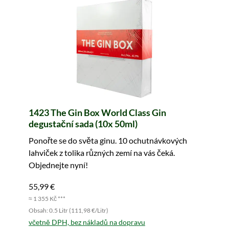
1423 The Gin Box World Class Gin
degustační sada (10x 50ml)
Ponořte se do světa ginu. 10 ochutnávkových
lahviček z tolika různých zemí na vás čeká.
Objednejte nyní!
55,99 €
≈ 1 355 Kč ***
Obsah: 0.5 Litr (111,98 €/Litr)
včetně DPH, bez nákladů na dopravu