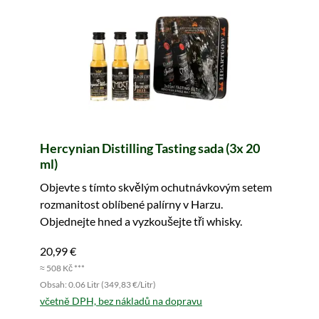
Hercynian Distilling Tasting sada (3x 20
ml)
Objevte s tímto skvělým ochutnávkovým setem
rozmanitost oblíbené palírny v Harzu.
Objednejte hned a vyzkoušejte tři whisky.
20,99 €
≈ 508 Kč ***
Obsah: 0.06 Litr (349,83 €/Litr)
včetně DPH, bez nákladů na dopravu