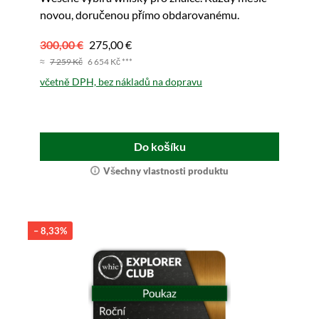
novou, doručenou přímo obdarovanému.
300,00 €
275,00 €
≈
7 259 Kč
6 654 Kč ***
včetně DPH, bez nákladů na dopravu
Do košíku
Všechny vlastnosti produktu
– 8,33%