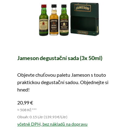
Jameson degustační sada (3x 50ml)
Objevte chuťovou paletu Jameson s touto
praktickou degustační sadou. Objednejte si
hned!
20,99 €
≈ 508 Kč ***
Obsah: 0.15 Litr (139,93 €/Litr)
včetně DPH, bez nákladů na dopravu