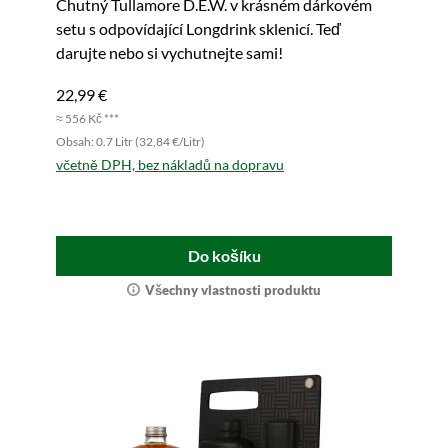
Chutný Tullamore D.E.W. v krásném dárkovém
setu s odpovídající Longdrink sklenicí. Teď
darujte nebo si vychutnejte sami!
22,99 €
≈ 556 Kč ***
Obsah: 0.7 Litr (32,84 €/Litr)
včetně DPH, bez nákladů na dopravu
Do košíku
Všechny vlastnosti produktu