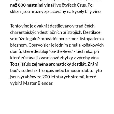
než 800 místními vinaři
ve čtyřech Crus. Po
sklizni jsou hrozny zpracovány na kyselý bílý víno.
Tento víno je dvakrát destilováno v tradičních
charentaiských destilačních přístrojích. Destilace
se může legálně provádět pouze mezi listopadem a
březnem. Courvoisier je jedním z mála koňakových
domů, které destilují "on-the-lees" - technika, při
které zůstávají kvasnicové zbytky z výroby vína.
To zajišťuje
zejména aromatický
destilát. Zrání
buď v sudech z Tronçais nebo Limousin dubu. Tyto
jsou vyráběny ze 200 let starých stromů, které
vybírá Master Blender.