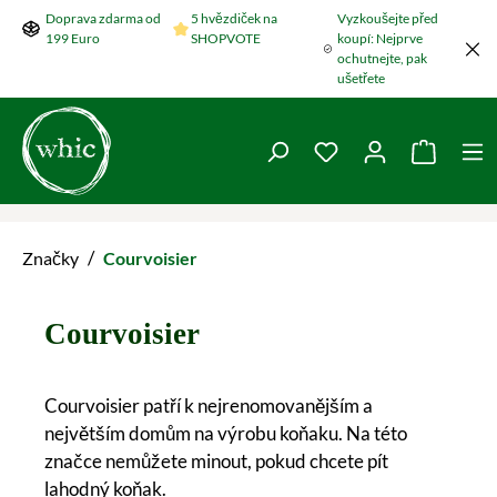
Doprava zdarma od
5 hvězdiček na
Vyzkoušejte před
Přeskočit na hlavní obsah
199 Euro
SHOPVOTE
koupí: Nejprve
ochutnejte, pak
ušetřete
Máte 0 položky v se
Nákupní
/
Značky
Courvoisier
Courvoisier
Courvoisier patří k nejrenomovanějším a
největším domům na výrobu koňaku. Na této
značce nemůžete minout, pokud chcete pít
lahodný koňak.