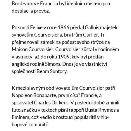
Bordeaux ve Francii a byl ideálním místem pro
destilaci a provoz.
Po smrti Felixe v roce 1866 předal Gallois majetek
synovcům Courvoisiera, bratrům Curlier. Ti
přejmenovali zámek na počest svého strýce na
Maison Courvoisier. Courvoisier zůstal v rodinném
vlastnictví až do roku 1909, kdy byl prodán
anglické rodině Simons. Dnes je ve vlastnictví
společnosti Beam Suntory.
K mezi slavným obdivovatelům Courvoisier patří
Napoleon Bonaparte, první císař Francie, a
spisovatel Charles Dickens. V poslední době zmínili
tuto značku v textech písní rappeři Busta Rhymes a
Eminem, což vedlo k rostoucí popularitě v hip-
hopové komunitě.