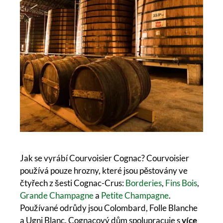
Jak se vyrábí Courvoisier Cognac? Courvoisier
používá pouze hrozny, které jsou pěstovány ve
čtyřech z šesti Cognac-Crus:
Borderies
,
Fins Bois
,
Grande Champagne
a
Petite Champagne
.
Používané odrůdy jsou Colombard, Folle Blanche
a Ugni Blanc. Cognacový dům spolupracuje s
více