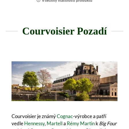
Všechny vlastnosti produktu
Courvoisier Pozadí
Courvoisier je známý
Cognac
-výrobce a patří
vedle
Hennessy
,
Martell
a
Rémy Martin
k
Big Four