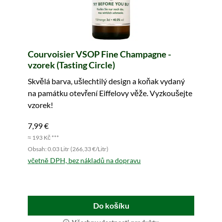
Courvoisier VSOP Fine Champagne -
vzorek (Tasting Circle)
Skvělá barva, ušlechtilý design a koňak vydaný
na památku otevření Eiffelovy věže. Vyzkoušejte
vzorek!
7,99 €
≈ 193 Kč ***
Obsah: 0.03 Litr (266,33 €/Litr)
včetně DPH, bez nákladů na dopravu
Do košíku