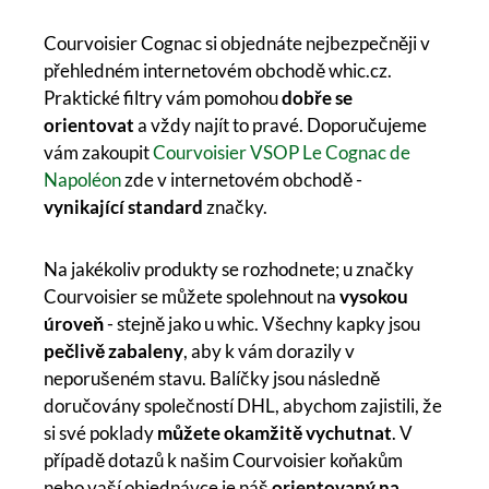
Courvoisier Cognac si objednáte nejbezpečněji v
přehledném internetovém obchodě whic.cz.
Praktické filtry vám pomohou
dobře se
orientovat
a vždy najít to pravé. Doporučujeme
vám zakoupit
Courvoisier VSOP Le Cognac de
Napoléon
zde v internetovém obchodě -
vynikající standard
značky.
Na jakékoliv produkty se rozhodnete; u značky
Courvoisier se můžete spolehnout na
vysokou
úroveň
- stejně jako u whic. Všechny kapky jsou
pečlivě zabaleny
, aby k vám dorazily v
neporušeném stavu. Balíčky jsou následně
doručovány společností DHL, abychom zajistili, že
si své poklady
můžete okamžitě vychutnat
. V
případě dotazů k našim Courvoisier koňakům
nebo vaší objednávce je náš
orientovaný na