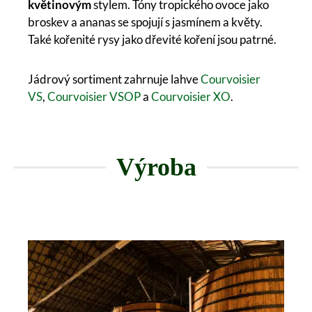
květinovým
stylem. Tóny tropického ovoce jako
broskev a ananas se spojují s jasmínem a květy.
Také kořenité rysy jako dřevité koření jsou patrné.
Jádrový sortiment zahrnuje lahve
Courvoisier
VS
,
Courvoisier VSOP
a
Courvoisier XO
.
Výroba