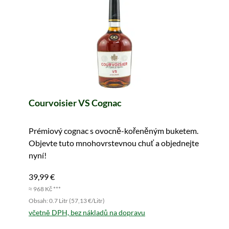
Courvoisier VS Cognac
Prémiový cognac s ovocně-kořeněným buketem.
Objevte tuto mnohovrstevnou chuť a objednejte
nyní!
39,99 €
≈ 968 Kč ***
Obsah: 0.7 Litr (57,13 €/Litr)
včetně DPH, bez nákladů na dopravu