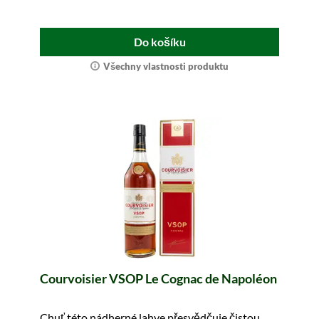
Do košíku
Všechny vlastnosti produktu
Courvoisier VSOP Le Cognac de Napoléon
Chuť této nádherné lahve přesvědčuje čistou