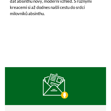
dát absinthu nový, moderní vzhled. S různými
kreacemi si až dodnes našli cestu do srdcí
milovníků absinthu.