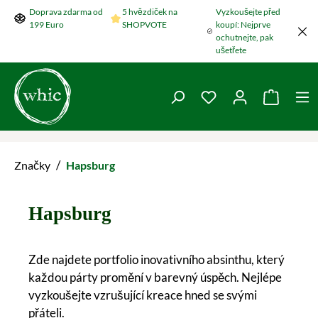
Doprava zdarma od
5 hvězdiček na
Vyzkoušejte před
Přeskočit na hlavní obsah
199 Euro
SHOPVOTE
koupí: Nejprve
ochutnejte, pak
ušetřete
Máte 0 položky v se
Nákupní
/
Značky
Hapsburg
Hapsburg
Zde najdete portfolio inovativního absinthu, který
každou párty promění v barevný úspěch. Nejlépe
vyzkoušejte vzrušující kreace hned se svými
přáteli.