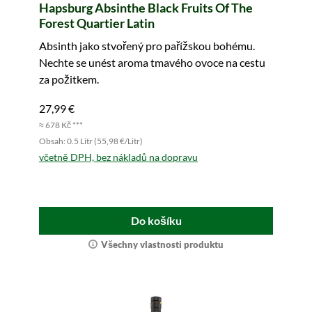
Hapsburg Absinthe Black Fruits Of The
Forest Quartier Latin
Absinth jako stvořený pro pařížskou bohému.
Nechte se unést aroma tmavého ovoce na cestu
za požitkem.
27,99 €
≈ 678 Kč ***
Obsah: 0.5 Litr (55,98 €/Litr)
včetně DPH, bez nákladů na dopravu
Do košíku
Všechny vlastnosti produktu