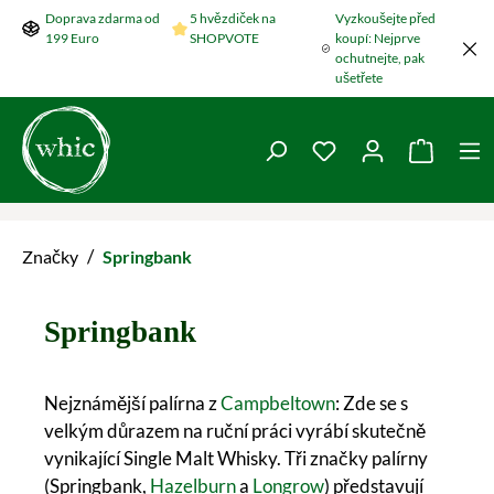
Doprava zdarma od
5 hvězdiček na
Vyzkoušejte před
Přeskočit na hlavní obsah
199 Euro
SHOPVOTE
koupí: Nejprve
ochutnejte, pak
ušetřete
Máte 0 položky v se
Nákupní
/
Značky
Springbank
Springbank
Nejznámější palírna z
Campbeltown
: Zde se s
velkým důrazem na ruční práci vyrábí skutečně
vynikající Single Malt Whisky. Tři značky palírny
(Springbank,
Hazelburn
a
Longrow
) představují