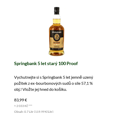
Springbank 5 let starý 100 Proof
Vychutnejte si s Springbank 5 let jemně uzený
požitek z ex-bourbonových sudů o síle 57,1 %
obj.! Vložte jej hned do košíku.
83,99 €
≈ 2 033 Kč ***
Obsah: 0.7 Litr (119,99 €/Litr)