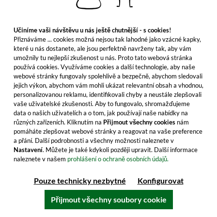
roce 1828
, přičemž zakladatelé pravděpodobně
mohli čerpat z
zkušeností předchozích
nezákonných palíren
. Springbank je dnes mezi
Učiníme vaši návštěvu u nás ještě chutnější - s cookies!
Přiznáváme ... cookies možná nejsou tak lahodné jako vzácné kapky,
fanoušky sladové whisky považována za jednu z
které u nás dostanete, ale jsou perfektně navrženy tak, aby vám
posledních palíren staré školy
. Jen velmi málo
umožnily tu nejlepší zkušenost u nás. Proto tato webová stránka
palíren stále používá tolik tradičních výrobních
používá cookies. Využíváme cookies a další technologie, aby naše
webové stránky fungovaly spolehlivě a bezpečně, abychom sledovali
metod. Díky vysokému počtu zaměstnanců je
jejich výkon, abychom vám mohli ukázat relevantní obsah a vhodnou,
Springbank jedním z nejvýznamnějších
personalizovanou reklamu, identifikovali chyby a neustále zlepšovali
zaměstnavatelů ve městě.
Okolo 70 zaměstnanců
vaše uživatelské zkušenosti. Aby to fungovalo, shromažďujeme
data o našich uživatelích a o tom, jak používají naše nabídky na
má palírna. Již po generace je palírna v majetku
různých zařízeních. Kliknutím na
Přijmout všechny cookies
nám
rodiny Mitchell a je tak jedním z posledních
pomáháte zlepšovat webové stránky a reagovat na vaše preference
nezávislých výrobců whisky ve Skotsku.
a přání. Další podrobnosti a všechny možnosti naleznete v
Nastavení
. Můžete je také kdykoli později upravit. Další informace
naleznete v našem
prohlášení o ochraně osobních údajů.
Pouze technicky nezbytné
Konfigurovat
Důmyslný styl
Přijmout všechny soubory cookie