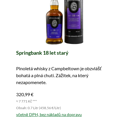
Springbank 18 let starý
Plnoletá whisky z Campbeltown je obzvlášť
bohatá a plná chuti. Zážitek, na který
nezapomenete.
320,99 €
≈ 7 771 Kč ***
Obsah: 0.7 Litr (458,56 €/Litr)
včetně DPH, bez nákladů na dopravu