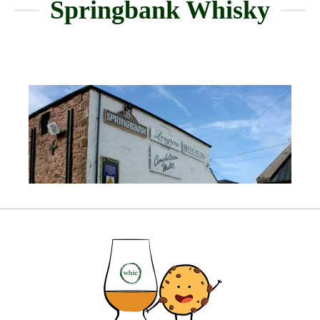
Springbank Whisky
Na jižním pobřeží skotského poloostrova Kintyre
leží nenápadné město Campbeltown. Těžko uvěřit,
že tato oblast kdysi hostila více než
30 palíren
sladové whisky
. Na Longrow Street v
Campbeltown mohou milovníci whisky najít palírnu
Springbank. Byla založena nebo licencována
v