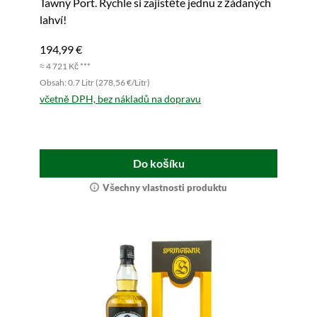
Tawny Port. Rychle si zajistěte jednu z žádaných
lahví!
194,99 €
≈ 4 721 Kč ***
Obsah: 0.7 Litr (278,56 €/Litr)
včetně DPH, bez nákladů na dopravu
Do košíku
Všechny vlastnosti produktu