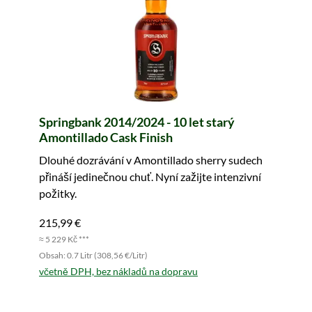
Springbank 2014/2024 - 10 let starý
Amontillado Cask Finish
Dlouhé dozrávání v Amontillado sherry sudech
přináší jedinečnou chuť. Nyní zažijte intenzivní
požitky.
215,99 €
≈ 5 229 Kč ***
Obsah: 0.7 Litr (308,56 €/Litr)
včetně DPH, bez nákladů na dopravu