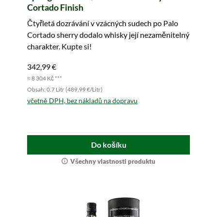
Cortado Finish
Čtyřletá dozrávání v vzácných sudech po Palo
Cortado sherry dodalo whisky její nezaměnitelný
charakter. Kupte si!
342,99 €
≈ 8 304 Kč ***
Obsah: 0.7 Litr (489,99 €/Litr)
včetně DPH, bez nákladů na dopravu
Do košíku
Všechny vlastnosti produktu