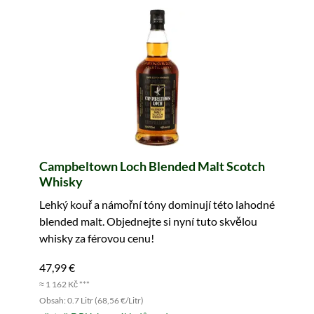
Campbeltown Loch Blended Malt Scotch
Whisky
Lehký kouř a námořní tóny dominují této lahodné
blended malt. Objednejte si nyní tuto skvělou
whisky za férovou cenu!
47,99 €
≈ 1 162 Kč ***
Obsah: 0.7 Litr (68,56 €/Litr)