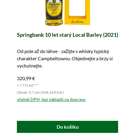
Springbank 10 let starý Local Barley (2021)
Od pole až do láhve - zažijte s whisky typický
charakter Campbeltownu. Objednejte a brzy si
vychutnejte.
320,99 €
≈ 7 771 Kč ***
Obsah: 0.7 Litr (458,56 €/Litr)
včetně DPH, bez nákladů na dopravu
Do košíku