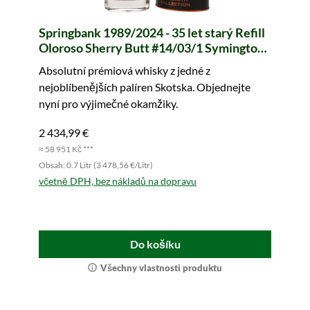
Springbank 1989/2024 - 35 let starý Refill
Oloroso Sherry Butt #14/03/1 Symingtons
Choice (Signatory)
Absolutní prémiová whisky z jedné z
nejoblíbenějších palíren Skotska. Objednejte
nyní pro výjimečné okamžiky.
2 434,99 €
≈ 58 951 Kč ***
Obsah: 0.7 Litr (3 478,56 €/Litr)
včetně DPH, bez nákladů na dopravu
Do košíku
Všechny vlastnosti produktu