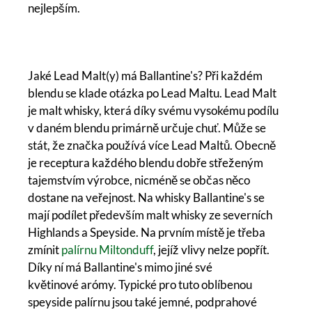
nejlepším.
Jaké Lead Malt(y) má Ballantine's? Při každém
blendu se klade otázka po Lead Maltu. Lead Malt
je malt whisky, která díky svému vysokému podílu
v daném blendu primárně určuje chuť. Může se
stát, že značka používá více Lead Maltů. Obecně
je receptura každého blendu dobře střeženým
tajemstvím výrobce, nicméně se občas něco
dostane na veřejnost. Na whisky Ballantine's se
mají podílet především malt whisky ze severních
Highlands a Speyside. Na prvním místě je třeba
zmínit
palírnu Miltonduff
, jejíž vlivy nelze popřít.
Díky ní má Ballantine's mimo jiné své
květinové arómy. Typické pro tuto oblíbenou
speyside palírnu jsou také jemné, podprahové