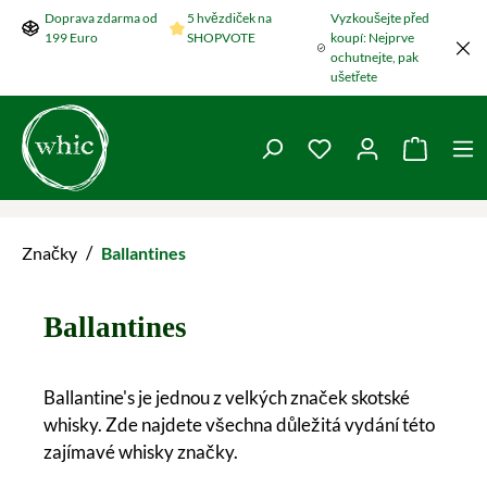
Doprava zdarma od
5 hvězdiček na
Vyzkoušejte před
Přeskočit na hlavní obsah
199 Euro
SHOPVOTE
koupí: Nejprve
ochutnejte, pak
ušetřete
Máte 0 položky v se
Nákupní
/
Značky
Ballantines
Ballantines
Ballantine's je jednou z velkých značek skotské
whisky. Zde najdete všechna důležitá vydání této
zajímavé whisky značky.