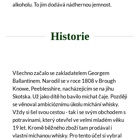
alkoholu. To jim dodává nádhernou jemnost.
Historie
Všechno začalo se zakladatelem Georgem
Ballantinem. Narodil se v roce 1808 v Brough
Knowe, Peeblesshire, nacházejícím se na jihu
Skotska. Už jako dítě ho bavilo míchat čaje. Později
se věnoval ambicióznímu úkolu míchání whisky.
Vždy si šel svou cestou - tak i se svým obchodem s
potravinami, který otevřel ve velmi mladém věku
19 let. Kromě běžného zboží tam prodával i
vlastní míchanou whisky. Pro tento účel si vybral