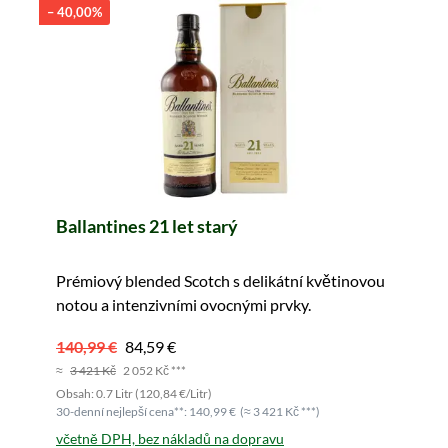
– 40,00%
Ballantines 21 let starý
Prémiový blended Scotch s delikátní květinovou
notou a intenzivními ovocnými prvky.
140,99 €
84,59 €
≈
3 421 Kč
2 052 Kč ***
Obsah: 0.7 Litr (120,84 €/Litr)
30-denní nejlepší cena**: 140,99 €
(≈ 3 421 Kč ***)
včetně DPH, bez nákladů na dopravu