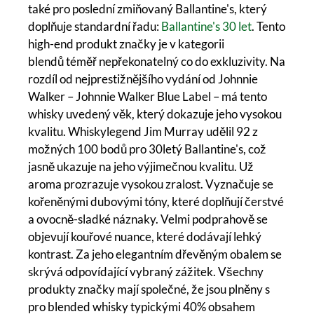
také pro poslední zmiňovaný Ballantine's, který
doplňuje standardní řadu:
Ballantine's 30 let
. Tento
high-end produkt značky je v kategorii
blendů téměř nepřekonatelný co do exkluzivity. Na
rozdíl od nejprestižnějšího vydání od Johnnie
Walker – Johnnie Walker Blue Label – má tento
whisky uvedený věk, který dokazuje jeho vysokou
kvalitu. Whiskylegend Jim Murray udělil 92 z
možných 100 bodů pro 30letý Ballantine's, což
jasně ukazuje na jeho výjimečnou kvalitu. Už
aroma prozrazuje vysokou zralost. Vyznačuje se
kořeněnými dubovými tóny, které doplňují čerstvé
a ovocně-sladké náznaky. Velmi podprahově se
objevují kouřové nuance, které dodávají lehký
kontrast. Za jeho elegantním dřevěným obalem se
skrývá odpovídající vybraný zážitek. Všechny
produkty značky mají společné, že jsou plněny s
pro blended whisky typickými 40% obsahem