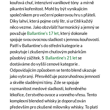
kouřová chuť, intenzivní vanilkové tóny a mírně
pikantní kořenitost. Mohl by být vynikajícím
společníkem pro večerní pokerovou hru s přáteli.
Díky lahvi, která pojme celý litr, si určitě každý
něco vezme. Jako obzvlášť harmonický a jemný se
považuje
Ballantine's 17 let
, který dokonale
spojuje svou ovocnou sladkost s jemnou kouřovostí.
Patří v Ballantine's do střední kategorie a
poskytuje i zkušeným chuťovým pohárkům
působivý zážitek. S
Ballantine's 21 let
se
dostáváme do vyšší cenové kategorie .
Odpovídajícím způsobem se tento blend ukazuje
jako vybraný. Přesvědčuje pozoruhodnou jemností
a skvěle sladěnými tóny. Zde se spojuje
rozmanitost medové sladkosti, kořeněného
lékořice, čerstvého ovoce a vonného vřesu. Tento
komplexní blended whisky je doporučován
především pro zkušené milovníky whisky. To platí