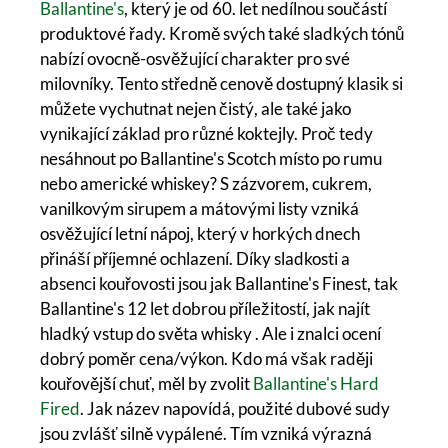
Ballantine's
, který je od 60. let nedílnou součástí
produktové řady. Kromě svých také sladkých tónů
nabízí ovocně-osvěžující charakter pro své
milovníky. Tento středně cenově dostupný klasik si
můžete vychutnat nejen čistý, ale také jako
vynikající základ pro různé koktejly. Proč tedy
nesáhnout po Ballantine's Scotch místo po rumu
nebo americké whiskey? S zázvorem, cukrem,
vanilkovým sirupem a mátovými listy vzniká
osvěžující letní nápoj, který v horkých dnech
přináší příjemné ochlazení. Díky sladkosti a
absenci kouřovosti jsou jak Ballantine's Finest, tak
Ballantine's 12 let dobrou příležitostí, jak najít
hladký vstup do světa whisky . Ale i znalci ocení
dobrý poměr cena/výkon. Kdo má však raději
kouřovější chuť, měl by zvolit
Ballantine's Hard
Fired
. Jak název napovídá, použité dubové sudy
jsou zvlášť silně vypálené. Tím vzniká výrazná