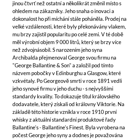
jinou čtvrť než ostatní a několikrát změnil místo s
ohledem na zákazníky. Jeho snaha o inovaci a
dokonalost ho při míchání stále poháněla. Prodej na
velké vzdálenosti, které byly překonávány vlakem,
mu brzy zajistil popularitu po celé zemi. V té době
měl výrobní objem 9 000 litrů, který se brzy více
než zdvojnásobil. S narozením jeho syna
Archibalda přejmenoval George svou firmu na
"George Ballantine & Son" a založil pod tímto
názvem pobočky v Edinburghu a Glasgow, které
vzkvétaly. Po Georgeově smrti v roce 1891 vedli
jeho synové firmu v jeho duchu - s nejvyššími
standardy kvality. To dokazuje titul královského
dodavatele, který získali od královny Viktorie. Na
základě této historie vznikla v roce 1910 první
whisky z aktuální standardní produktové řady
Ballantine's - Ballantine's Finest. Byla vyrobena na
počest George jeho syny a dodnes je považována