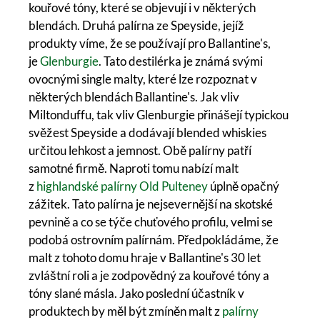
kouřové tóny, které se objevují i v některých
blendách. Druhá palírna ze Speyside, jejíž
produkty víme, že se používají pro Ballantine's,
je
Glenburgie
. Tato destilérka je známá svými
ovocnými single malty, které lze rozpoznat v
některých blendách Ballantine's. Jak vliv
Miltonduffu, tak vliv Glenburgie přinášejí typickou
svěžest Speyside a dodávají blended whiskies
určitou lehkost a jemnost. Obě palírny patří
samotné firmě. Naproti tomu nabízí malt
z
highlandské palírny Old Pulteney
úplně opačný
zážitek. Tato palírna je nejsevernější na skotské
pevnině a co se týče chuťového profilu, velmi se
podobá ostrovním palírnám. Předpokládáme, že
malt z tohoto domu hraje v Ballantine's 30 let
zvláštní roli a je zodpovědný za kouřové tóny a
tóny slané másla. Jako poslední účastník v
produktech by měl být zmíněn malt z
palírny