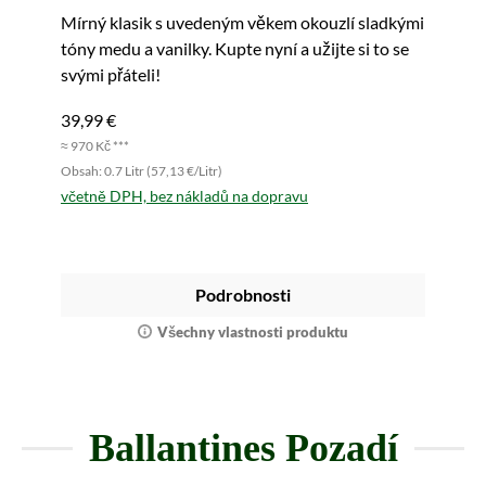
Mírný klasik s uvedeným věkem okouzlí sladkými
tóny medu a vanilky. Kupte nyní a užijte si to se
svými přáteli!
39,99 €
≈ 970 Kč ***
Obsah: 0.7 Litr (57,13 €/Litr)
včetně DPH, bez nákladů na dopravu
Podrobnosti
Všechny vlastnosti produktu
Ballantines Pozadí