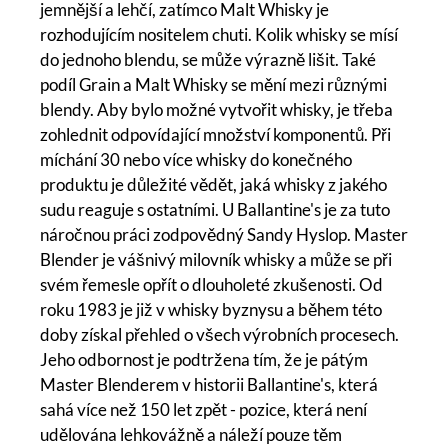
jemnější a lehčí, zatímco Malt Whisky je
rozhodujícím nositelem chuti. Kolik whisky se mísí
do jednoho blendu, se může výrazně lišit. Také
podíl Grain a Malt Whisky se mění mezi různými
blendy. Aby bylo možné vytvořit whisky, je třeba
zohlednit odpovídající množství komponentů. Při
míchání 30 nebo více whisky do konečného
produktu je důležité vědět, jaká whisky z jakého
sudu reaguje s ostatními. U Ballantine's je za tuto
náročnou práci zodpovědný Sandy Hyslop. Master
Blender je vášnivý milovník whisky a může se při
svém řemesle opřít o dlouholeté zkušenosti. Od
roku 1983 je již v whisky byznysu a během této
doby získal přehled o všech výrobních procesech.
Jeho odbornost je podtržena tím, že je pátým
Master Blenderem v historii Ballantine's, která
sahá více než 150 let zpět - pozice, která není
udělována lehkovážně a náleží pouze těm