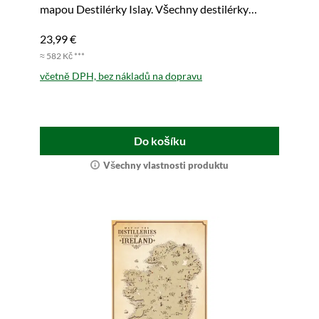
mapou Destilérky Islay. Všechny destilérky
ostrova na jednom místě. Snadno přenosné.
23,99 €
≈ 582 Kč ***
včetně DPH, bez nákladů na dopravu
Do košíku
Všechny vlastnosti produktu