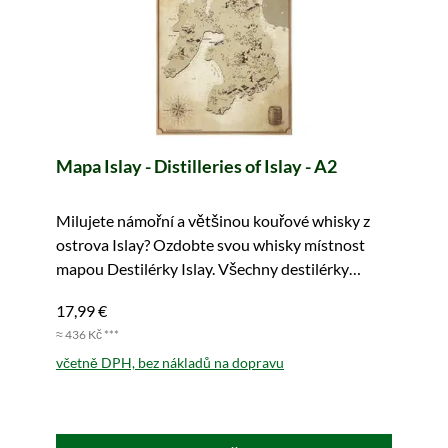
Mapa Islay - Distilleries of Islay - A2
Milujete námořní a většinou kouřové whisky z
ostrova Islay? Ozdobte svou whisky místnost
mapou Destilérky Islay. Všechny destilérky
ostrova na jednom místě. Snadno přenosné.
17,99 €
≈ 436 Kč ***
včetně DPH, bez nákladů na dopravu