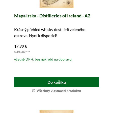
Mapa Irska - Distilleries of Ireland - A2
Krásný přehled whisky destilérií zeleného
ostrova. Nyní k dispozici!
17,99 €
≈ 436 Kč ***
včetně DPH, bez nákladů na dopravu
Do košíku
Všechny vlastnosti produktu