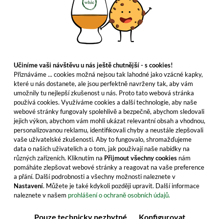
Učiníme vaši návštěvu u nás ještě chutnější - s cookies!
Přiznáváme ... cookies možná nejsou tak lahodné jako vzácné kapky,
které u nás dostanete, ale jsou perfektně navrženy tak, aby vám
umožnily tu nejlepší zkušenost u nás. Proto tato webová stránka
používá cookies. Využíváme cookies a další technologie, aby naše
webové stránky fungovaly spolehlivě a bezpečně, abychom sledovali
jejich výkon, abychom vám mohli ukázat relevantní obsah a vhodnou,
personalizovanou reklamu, identifikovali chyby a neustále zlepšovali
vaše uživatelské zkušenosti. Aby to fungovalo, shromažďujeme
data o našich uživatelích a o tom, jak používají naše nabídky na
různých zařízeních. Kliknutím na
Přijmout všechny cookies
nám
pomáháte zlepšovat webové stránky a reagovat na vaše preference
a přání. Další podrobnosti a všechny možnosti naleznete v
Nastavení
. Můžete je také kdykoli později upravit. Další informace
naleznete v našem
prohlášení o ochraně osobních údajů.
Pouze technicky nezbytné
Konfigurovat