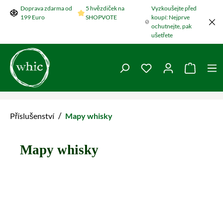
Doprava zdarma od
5 hvězdiček na
Vyzkoušejte před
Přeskočit na hlavní obsah
199 Euro
SHOPVOTE
koupí: Nejprve
ochutnejte, pak
ušetřete
Máte 0 položky v se
Nákupní
/
Příslušenství
Mapy whisky
Mapy whisky