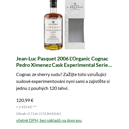
Jean-Luc Pasquet 2006 L'Organic Cognac
Pedro Ximenez Cask Experimental Series
Vol. 1 (biologický)
Cognac ze sherry sudu? Zažijte toto vzrušující
sudové experimentování nyní sami a zajistěte si
jednu z pouhých 120 lahví.
120,99 €
≈ 2 935 Kč ***
Obsah: 0.7 Litr (172,84 €/Litr)
včetně DPH, bez nákladů na dopravu