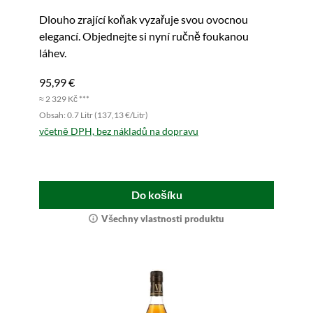
Dlouho zrající koňak vyzařuje svou ovocnou
elegancí. Objednejte si nyní ručně foukanou
láhev.
95,99 €
≈ 2 329 Kč ***
Obsah: 0.7 Litr (137,13 €/Litr)
včetně DPH, bez nákladů na dopravu
Do košíku
Všechny vlastnosti produktu