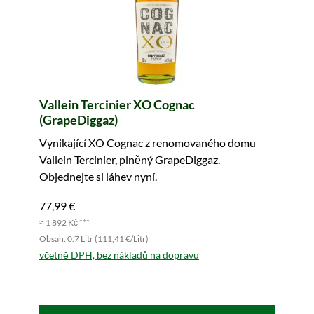
Vallein Tercinier XO Cognac
(GrapeDiggaz)
Vynikající XO Cognac z renomovaného domu
Vallein Tercinier, plněný GrapeDiggaz.
Objednejte si láhev nyní.
77,99 €
≈ 1 892 Kč ***
Obsah: 0.7 Litr (111,41 €/Litr)
včetně DPH, bez nákladů na dopravu