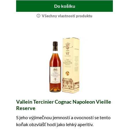
Do košíku
Všechny vlastnosti produktu
Vallein Tercinier Cognac Napoleon Vieille
Reserve
S jeho výjimečnou jemností a ovocností se tento
koňak obzvlášť hodí jako lehký aperitiv.