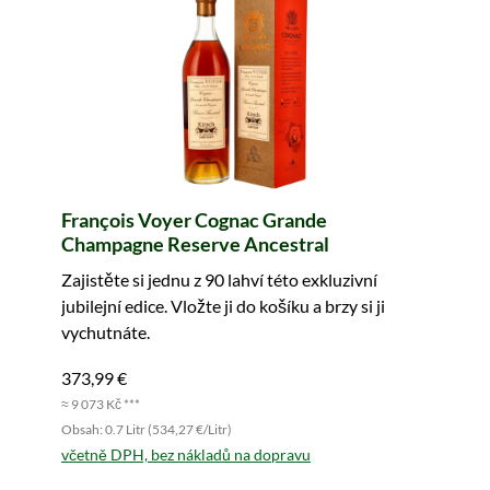
François Voyer Cognac Grande
Champagne Reserve Ancestral
Zajistěte si jednu z 90 lahví této exkluzivní
jubilejní edice. Vložte ji do košíku a brzy si ji
vychutnáte.
373,99 €
≈ 9 073 Kč ***
Obsah: 0.7 Litr (534,27 €/Litr)
včetně DPH, bez nákladů na dopravu