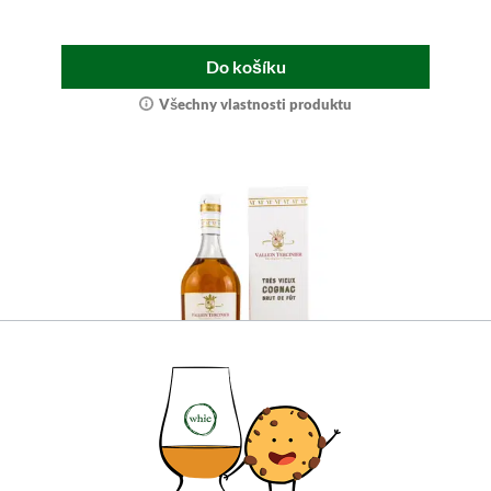
Do košíku
Všechny vlastnosti produktu
Vallein Tercinier 1995/2023 - 28 let starý
Borderies Single Cask No. 149
Zralý koňak z vybraného jednosudového výběru.