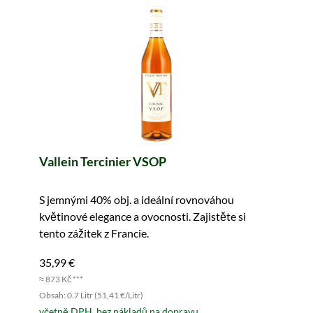
Vallein Tercinier VSOP
S jemnými 40% obj. a ideální rovnováhou
květinové elegance a ovocnosti. Zajistěte si
tento zážitek z Francie.
35,99 €
≈ 873 Kč ***
Obsah: 0.7 Litr (51,41 €/Litr)
včetně DPH, bez nákladů na dopravu