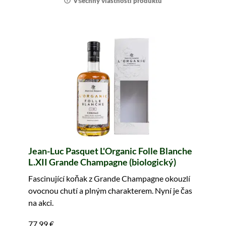
Všechny vlastnosti produktu
Jean-Luc Pasquet L'Organic Folle Blanche
L.XII Grande Champagne (biologický)
Fascinující koňak z Grande Champagne okouzlí
ovocnou chutí a plným charakterem. Nyní je čas
na akci.
77,99 €