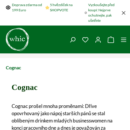
Doprava zdarma od
5 hvězdiček na
Vyzkoušejte před
Přeskočit na hlavní obsah
199 Euro
SHOPVOTE
koupí: Nejprve
ochutnejte, pak
ušetřete
Máte 0 položky v se
Nákupní
Cognac
Cognac
Cognac prošel mnoha proměnami: Dříve
opovrhovaný jako nápoj starších pánů se stal
oblíbeným drinkem mladých businesswomen na
konci pracovního dne a dnes je považován za