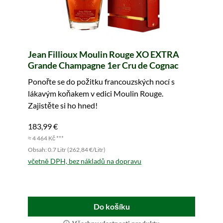
Jean Fillioux Moulin Rouge XO EXTRA
Grande Champagne 1er Cru de Cognac
Ponořte se do požitku francouzských nocí s
lákavým koňakem v edici Moulin Rouge.
Zajistěte si ho hned!
183,99 €
≈ 4 464 Kč ***
Obsah: 0.7 Litr (262,84 €/Litr)
včetně DPH, bez nákladů na dopravu
Do košíku