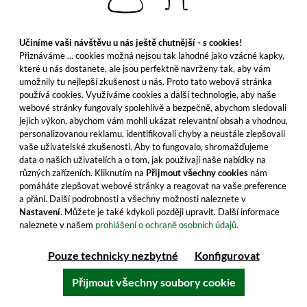
Získejte nyní jednu z limitovaných lahví
ovocného požitku!
Učiníme vaši návštěvu u nás ještě chutnější - s cookies!
Přiznáváme ... cookies možná nejsou tak lahodné jako vzácné kapky,
135,99 €
které u nás dostanete, ale jsou perfektně navrženy tak, aby vám
≈ 3 299 Kč ***
umožnily tu nejlepší zkušenost u nás. Proto tato webová stránka
Obsah: 0.7 Litr (194,27 €/Litr)
používá cookies. Využíváme cookies a další technologie, aby naše
webové stránky fungovaly spolehlivě a bezpečně, abychom sledovali
včetně DPH, bez nákladů na dopravu
jejich výkon, abychom vám mohli ukázat relevantní obsah a vhodnou,
personalizovanou reklamu, identifikovali chyby a neustále zlepšovali
vaše uživatelské zkušenosti. Aby to fungovalo, shromažďujeme
data o našich uživatelích a o tom, jak používají naše nabídky na
Do košíku
různých zařízeních. Kliknutím na
Přijmout všechny cookies
nám
pomáháte zlepšovat webové stránky a reagovat na vaše preference
Všechny vlastnosti produktu
a přání. Další podrobnosti a všechny možnosti naleznete v
Nastavení
. Můžete je také kdykoli později upravit. Další informace
naleznete v našem
prohlášení o ochraně osobních údajů.
Pouze technicky nezbytné
Konfigurovat
Přijmout všechny soubory cookie