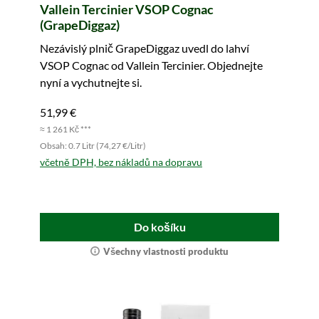
Vallein Tercinier VSOP Cognac
(GrapeDiggaz)
Nezávislý plnič GrapeDiggaz uvedl do lahví
VSOP Cognac od Vallein Tercinier. Objednejte
nyní a vychutnejte si.
51,99 €
≈ 1 261 Kč ***
Obsah: 0.7 Litr (74,27 €/Litr)
včetně DPH, bez nákladů na dopravu
Do košíku
Všechny vlastnosti produktu