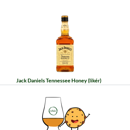
Jack Daniels Tennessee Honey (likér)
Klasický Jack Daniel’s obohacený o med. Likér
chutná čistý, na ledě nebo například smíchaný s
zázvorovým pivem. Neváhejte a pořiďte si ho!
26,99 €
≈ 653 Kč ***