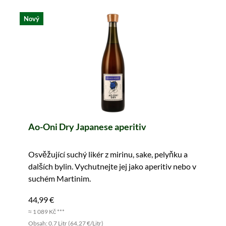
Nový
Ao-Oni Dry Japanese aperitiv
Osvěžující suchý likér z mirinu, sake, pelyňku a
dalších bylin. Vychutnejte jej jako aperitiv nebo v
suchém Martinim.
44,99 €
≈ 1 089 Kč ***
Obsah: 0.7 Litr (64,27 €/Litr)