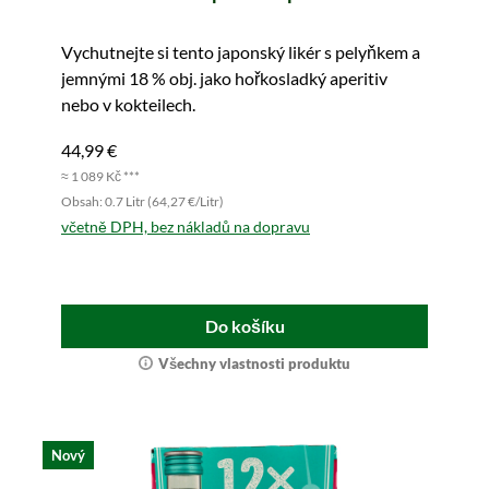
Vychutnejte si tento japonský likér s pelyňkem a
jemnými 18 % obj. jako hořkosladký aperitiv
nebo v kokteilech.
44,99 €
≈ 1 089 Kč ***
Obsah: 0.7 Litr (64,27 €/Litr)
včetně DPH, bez nákladů na dopravu
Do košíku
Všechny vlastnosti produktu
Nový