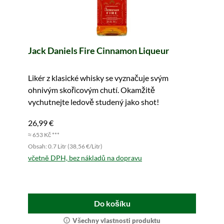
Jack Daniels Fire Cinnamon Liqueur
Likér z klasické whisky se vyznačuje svým
ohnivým skořicovým chutí. Okamžitě
vychutnejte ledově studený jako shot!
26,99 €
≈ 653 Kč ***
Obsah: 0.7 Litr (38,56 €/Litr)
včetně DPH, bez nákladů na dopravu
Do košíku
Všechny vlastnosti produktu