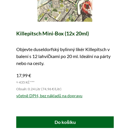
Killepitsch Mini-Box (12x 20ml)
Objevte duseldorfský bylinný likér Killepitsch v
balení s 12 lahvičkami po 20 ml. Ideální na párty
nebo na cesty.
17,99 €
≈ 435 Kč ***
Obsah: 0.24 Litr (74,96 €/Litr)
včetně DPH, bez nákladů na dopravu
Do košíku