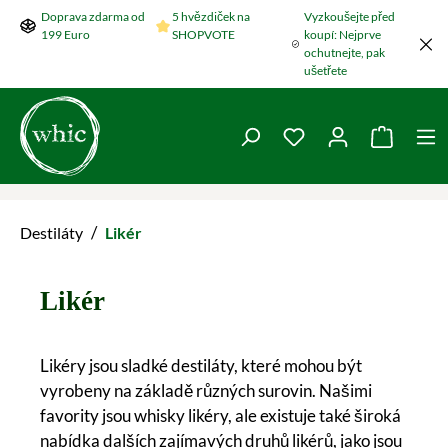
Doprava zdarma od
5 hvězdiček na
Vyzkoušejte před
Přeskočit na hlavní obsah
199 Euro
SHOPVOTE
koupí: Nejprve
ochutnejte, pak
ušetřete
Máte 0 položky v se
Nákupní
/
Destiláty
Likér
Likér
Likéry jsou sladké destiláty, které mohou být
vyrobeny na základě různých surovin. Našimi
favority jsou whisky likéry, ale existuje také široká
nabídka dalších zajímavých druhů likérů, jako jsou