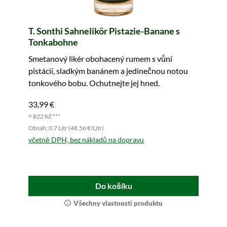
T. Sonthi Sahnelikör Pistazie-Banane s
Tonkabohne
Smetanový likér obohacený rumem s vůní
pistácií, sladkým banánem a jedinečnou notou
tonkového bobu. Ochutnejte jej hned.
33,99 €
≈ 822 Kč ***
Obsah: 0.7 Litr (48,56 €/Litr)
včetně DPH, bez nákladů na dopravu
Do košíku
Všechny vlastnosti produktu