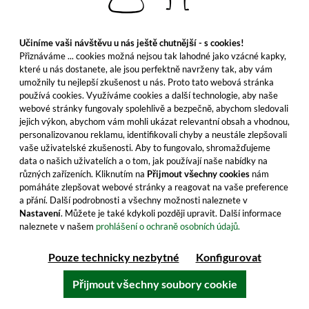
Obsah: 0.7 Litr (38,56 €/Litr)
včetně DPH, bez nákladů na dopravu
Učiníme vaši návštěvu u nás ještě chutnější - s cookies!
Přiznáváme ... cookies možná nejsou tak lahodné jako vzácné kapky,
které u nás dostanete, ale jsou perfektně navrženy tak, aby vám
umožnily tu nejlepší zkušenost u nás. Proto tato webová stránka
Do košíku
používá cookies. Využíváme cookies a další technologie, aby naše
webové stránky fungovaly spolehlivě a bezpečně, abychom sledovali
Všechny vlastnosti produktu
jejich výkon, abychom vám mohli ukázat relevantní obsah a vhodnou,
personalizovanou reklamu, identifikovali chyby a neustále zlepšovali
vaše uživatelské zkušenosti. Aby to fungovalo, shromažďujeme
data o našich uživatelích a o tom, jak používají naše nabídky na
různých zařízeních. Kliknutím na
Přijmout všechny cookies
nám
pomáháte zlepšovat webové stránky a reagovat na vaše preference
a přání. Další podrobnosti a všechny možnosti naleznete v
Nastavení
. Můžete je také kdykoli později upravit. Další informace
naleznete v našem
prohlášení o ochraně osobních údajů.
Pouze technicky nezbytné
Konfigurovat
Přijmout všechny soubory cookie