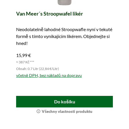
Van Meer´s Stroopwafel likér
Neodolatelně lahodné Stroopwafle nyní v tekuté
formě s tímto vynikajícím likérem. Objednejte si
hned!
15,99 €
≈ 387 Kč ***
Obsah: 0.7 Litr (22,84 €/Litr)
včetně DPH, bez nákladů na dopravu
Do košíku
Všechny vlastnosti produktu