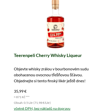
Teerenpeli Cherry Whisky Liqueur
Objevte whisky zrálou v bourbonovém sudu
obohacenou ovocnou třešňovou šťávou.
Objednejte si tento finský likér ještě dnes!
35,99 €
≈ 871 Kč ***
Obsah: 0.5 Litr (71,98 €/Litr)
včetně DPH, bez nákladů na dopravu