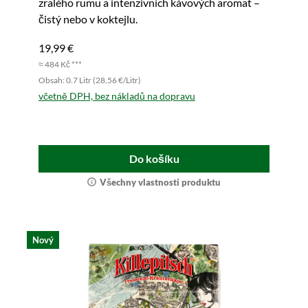
zralého rumu a intenzivních kávových aromat –
čistý nebo v koktejlu.
19,99 €
≈ 484 Kč ***
Obsah: 0.7 Litr (28,56 €/Litr)
včetně DPH, bez nákladů na dopravu
Do košíku
Všechny vlastnosti produktu
Nový