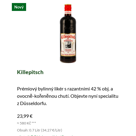
Nový
Killepitsch
Prémiový bylinný likér s razantními 42 % obj. a
ovocně-kořeněnou chutí. Objevte nyní specialitu
z Düsseldorfu.
23,99 €
≈ 580 Kč ***
Obsah: 0.7 Litr (34,27 €/Litr)