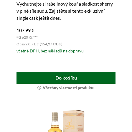
No. 1 (Claxtons)
Vychutnejte si rašelinový kouř a sladkost sherry
v plné síle sudu. Zajistěte si tento exkluzivní
single cask ještě dnes.
107,99 €
≈ 2 620 Kč ***
Obsah: 0.7 Litr (154,27 €/Litr)
včetně DPH, bez nákladů na dopravu
Do košíku
Všechny vlastnosti produktu