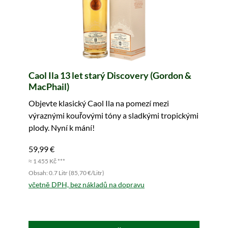
Caol Ila 13 let starý Discovery (Gordon &
MacPhail)
Objevte klasický Caol Ila na pomezí mezi
výraznými kouřovými tóny a sladkými tropickými
plody. Nyní k mání!
59,99 €
≈ 1 455 Kč ***
Obsah: 0.7 Litr (85,70 €/Litr)
včetně DPH, bez nákladů na dopravu