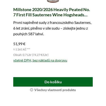
Millstone 2020/2026 Heavily Peated No.
7 First Fill Sauternes Wine Hogsheads
#200169 & 200170 Dutch Tulip Collection
První naplněné sudy z francouzského Sauternes,
6 let zrání, plněno v síle sudu – získejte jednu z
pouhých 587 lahví.
51,99 €
≈ 1 261 Kč ***
Obsah: 0.7 Litr (74,27 €/Litr)
včetně DPH, bez nákladů na dopravu
Do košíku
Všechny vlastnosti produktu