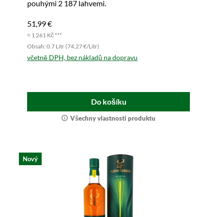
pouhými 2 187 lahvemi.
51,99 €
≈ 1 261 Kč ***
Obsah: 0.7 Litr (74,27 €/Litr)
včetně DPH, bez nákladů na dopravu
Do košíku
Všechny vlastnosti produktu
Nový