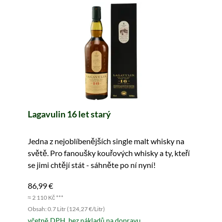
Lagavulin 16 let starý
Jedna z nejoblíbenějších single malt whisky na
světě. Pro fanoušky kouřových whisky a ty, kteří
se jimi chtějí stát - sáhněte po ní nyní!
86,99 €
≈ 2 110 Kč ***
Obsah: 0.7 Litr (124,27 €/Litr)
včetně DPH, bez nákladů na dopravu