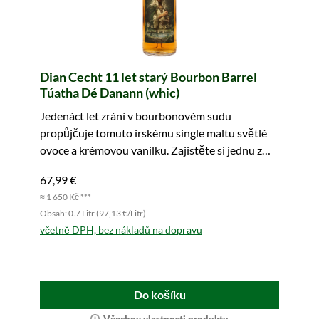
Dian Cecht 11 let starý Bourbon Barrel
Túatha Dé Danann (whic)
Jedenáct let zrání v bourbonovém sudu
propůjčuje tomuto irskému single maltu světlé
ovoce a krémovou vanilku. Zajistěte si jednu z
252 lahví!
67,99 €
≈ 1 650 Kč ***
Obsah: 0.7 Litr (97,13 €/Litr)
včetně DPH, bez nákladů na dopravu
Do košíku