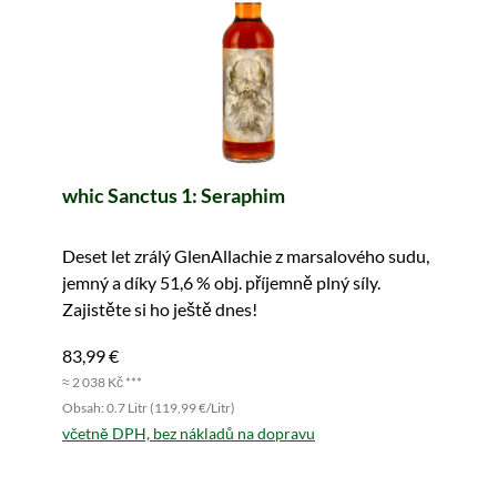
whic Sanctus 1: Seraphim
Deset let zrálý GlenAllachie z marsalového sudu,
jemný a díky 51,6 % obj. příjemně plný síly.
Zajistěte si ho ještě dnes!
83,99 €
≈ 2 038 Kč ***
Obsah: 0.7 Litr (119,99 €/Litr)
včetně DPH, bez nákladů na dopravu