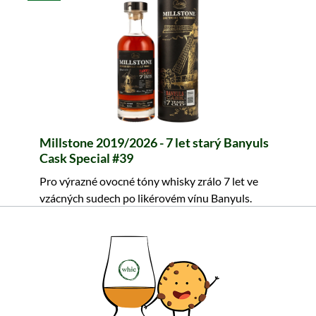
Millstone 2019/2026 - 7 let starý Banyuls
Cask Special #39
Pro výrazné ovocné tóny whisky zrálo 7 let ve
vzácných sudech po likérovém vínu Banyuls.
Zajistěte si tuto raritu.
61,99 €
≈ 1 504 Kč ***
Obsah: 0.7 Litr (88,56 €/Litr)
včetně DPH, bez nákladů na dopravu