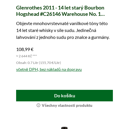
Glenrothes 2011 - 14 let starý Bourbon
Hogshead #C26146 Warehouse No. 1
(Claxtons)
Objevte mnohovrstevnaté vanilkové tóny této
14 let staré whisky v síle sudu. Jedinečná
lahvování z jednoho sudu pro znalce a gurmány.
108,99 €
≈ 2 644 Kč ***
Obsah: 0.7 Litr (155,70 €/Litr)
včetně DPH, bez nákladů na dopravu
Do košíku
Všechny vlastnosti produktu