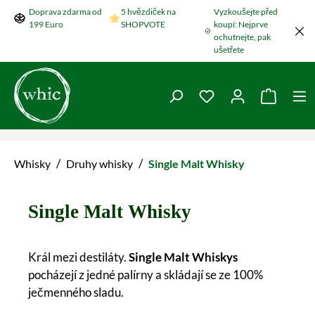
Doprava zdarma od
5 hvězdiček na
Vyzkoušejte před
Přeskočit na hlavní obsah
199 Euro
SHOPVOTE
koupí: Nejprve
ochutnejte, pak
ušetřete
Máte 0 položky v se
Nákupní
/
/
Whisky
Druhy whisky
Single Malt Whisky
Single Malt Whisky
Král mezi destiláty.
Single Malt Whiskys
pocházejí z jedné palírny a skládají se ze 100%
ječmenného sladu.