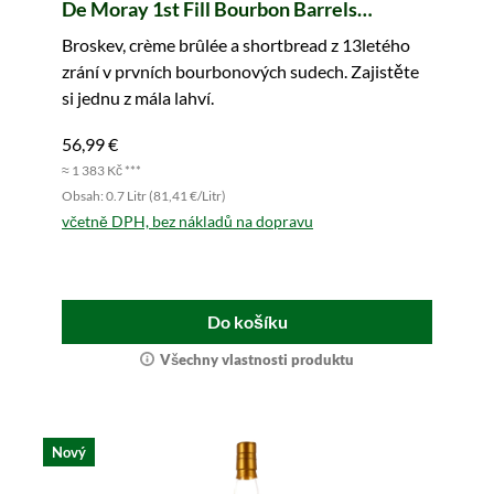
De Moray 1st Fill Bourbon Barrels
#800269+800271 Legends of Scotland
Broskev, crème brûlée a shortbread z 13letého
(whic)
zrání v prvních bourbonových sudech. Zajistěte
si jednu z mála lahví.
56,99 €
≈ 1 383 Kč ***
Obsah: 0.7 Litr (81,41 €/Litr)
včetně DPH, bez nákladů na dopravu
Do košíku
Všechny vlastnosti produktu
Nový