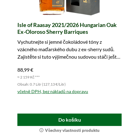
Isle of Raasay 2021/2026 Hungarian Oak
Ex-Oloroso Sherry Barriques
Vychutnejte si jemné čokoládové tóny z
vzácného maďarského dubu z ex-sherry sudů.
Zajistěte si tuto výjimečnou sudovou stáči ještě
dnes.
88,99 €
≈ 2 159 Kč ***
Obsah: 0.7 Litr (127,13 €/Litr)
včetně DPH, bez nákladů na dopravu
Do košíku
Všechny vlastnosti produktu