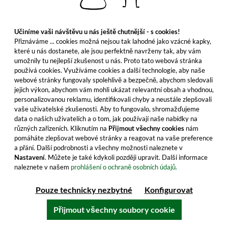
Do košíku
Učiníme vaši návštěvu u nás ještě chutnější - s cookies!
Přiznáváme ... cookies možná nejsou tak lahodné jako vzácné kapky,
Všechny vlastnosti produktu
které u nás dostanete, ale jsou perfektně navrženy tak, aby vám
umožnily tu nejlepší zkušenost u nás. Proto tato webová stránka
používá cookies. Využíváme cookies a další technologie, aby naše
webové stránky fungovaly spolehlivě a bezpečně, abychom sledovali
jejich výkon, abychom vám mohli ukázat relevantní obsah a vhodnou,
personalizovanou reklamu, identifikovali chyby a neustále zlepšovali
vaše uživatelské zkušenosti. Aby to fungovalo, shromažďujeme
data o našich uživatelích a o tom, jak používají naše nabídky na
různých zařízeních. Kliknutím na
Přijmout všechny cookies
nám
pomáháte zlepšovat webové stránky a reagovat na vaše preference
a přání. Další podrobnosti a všechny možnosti naleznete v
Nastavení
. Můžete je také kdykoli později upravit. Další informace
naleznete v našem
prohlášení o ochraně osobních údajů.
Pouze technicky nezbytné
Konfigurovat
Bimber Richard - The Composer PX-
Přijmout všechny soubory cookie
Sherry Cask #855/63 Shoulders of Giants
Objevte intenzivní ovocnou sladkost tohoto