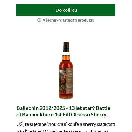
Do košíku
Všechny vlastnosti produktu
Ballechin 2012/2025 - 13 let starý Battle
of Bannockburn 1st Fill Oloroso Sherry
Butt #539 Legends of Scotland (whic)
Užijte si jedinečnou chuť kouře a sherry sladkosti
v každé lahvi! Objednejte si svou limitovanou