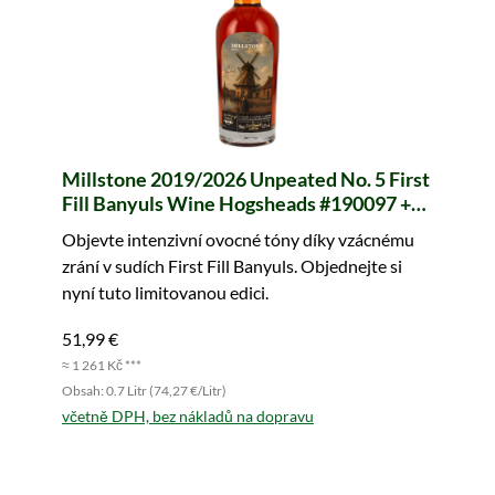
Millstone 2019/2026 Unpeated No. 5 First
Fill Banyuls Wine Hogsheads #190097 +
190099 Dutch Windmills Collection
Objevte intenzivní ovocné tóny díky vzácnému
zrání v sudích First Fill Banyuls. Objednejte si
nyní tuto limitovanou edici.
51,99 €
≈ 1 261 Kč ***
Obsah: 0.7 Litr (74,27 €/Litr)
včetně DPH, bez nákladů na dopravu