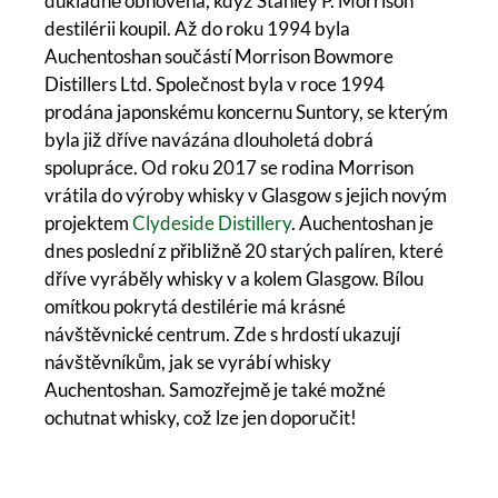
důkladně obnovena, když Stanley P. Morrison
destilérii koupil. Až do roku 1994 byla
Auchentoshan součástí Morrison Bowmore
Distillers Ltd. Společnost byla v roce 1994
prodána japonskému koncernu Suntory, se kterým
byla již dříve navázána dlouholetá dobrá
spolupráce. Od roku 2017 se rodina Morrison
vrátila do výroby whisky v Glasgow s jejich novým
projektem
Clydeside Distillery
. Auchentoshan je
dnes poslední z přibližně 20 starých palíren, které
dříve vyráběly whisky v a kolem Glasgow. Bílou
omítkou pokrytá destilérie má krásné
návštěvnické centrum. Zde s hrdostí ukazují
návštěvníkům, jak se vyrábí whisky
Auchentoshan. Samozřejmě je také možné
ochutnat whisky, což lze jen doporučit!