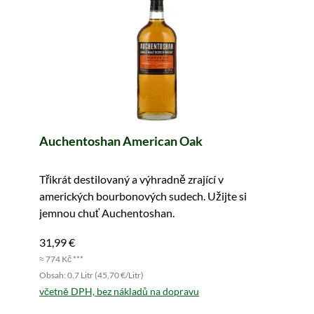
Auchentoshan American Oak
Třikrát destilovaný a výhradně zrající v
amerických bourbonových sudech. Užijte si
jemnou chuť Auchentoshan.
31,99 €
≈ 774 Kč ***
Obsah: 0.7 Litr (45,70 €/Litr)
včetně DPH, bez nákladů na dopravu