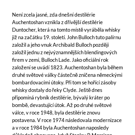
Není zcela jasné, zda dnešní destilérie
Auchentoshan vznikla z dřívější destilérie
Duntocher, která na tomto místě vyráběla whisky
již na začátku 19. století. John Bulloch tuto palírnu
založil a jeho vnuk Archibald Bulloch později
založil jednu z nejvýznamnějších blendingových
firem v zemi, Bulloch Lade. Jako oficiální rok
založení se uvádí 1823. Auchentoshan byla během
druhé světové války částečně zničena německými
bombardovacími útoky. Při tom se hořící zásoby
whisky dostaly do řeky Clyde. Ještě dnes
připomíná rybník destilérie, bývalý kráter po
bombě, devastující útok. Až po druhé světové
válce, v roce 1948, byla destilérie znovu
postavena. V roce 1974 následovala modernizace
a v roce 1984 byla Auchentoshan naposledy