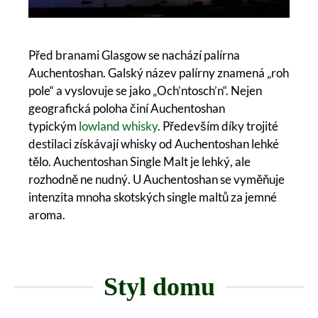
Před branami Glasgow se nachází palírna
Auchentoshan. Galský název palírny znamená „roh
pole“ a vyslovuje se jako „Och’ntosch’n“. Nejen
geografická poloha činí Auchentoshan
typickým
lowland whisky
. Především díky trojité
destilaci získávají whisky od Auchentoshan lehké
tělo. Auchentoshan Single Malt je lehký, ale
rozhodně ne nudný. U Auchentoshan se vyměňuje
intenzita mnoha skotských single maltů za jemné
aroma.
Styl domu