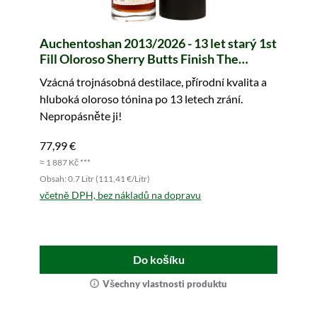
Auchentoshan 2013/2026 - 13 let starý 1st
Fill Oloroso Sherry Butts Finish The
Monuments of Scotland (Signatory)
Vzácná trojnásobná destilace, přírodní kvalita a
hluboká oloroso tónina po 13 letech zrání.
Nepropásněte ji!
77,99 €
≈ 1 887 Kč ***
Obsah: 0.7 Litr (111,41 €/Litr)
včetně DPH, bez nákladů na dopravu
Do košíku
Všechny vlastnosti produktu