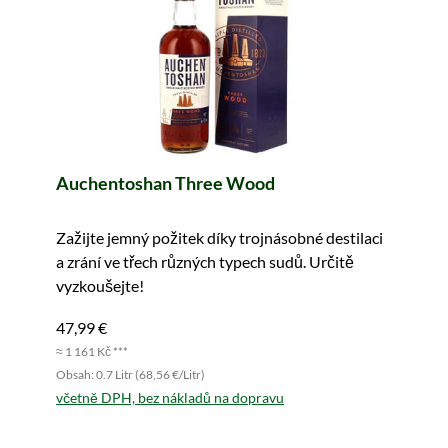
Auchentoshan Three Wood
Zažijte jemný požitek díky trojnásobné destilaci
a zrání ve třech různých typech sudů. Určitě
vyzkoušejte!
47,99 €
≈ 1 161 Kč ***
Obsah: 0.7 Litr (68,56 €/Litr)
včetně DPH, bez nákladů na dopravu