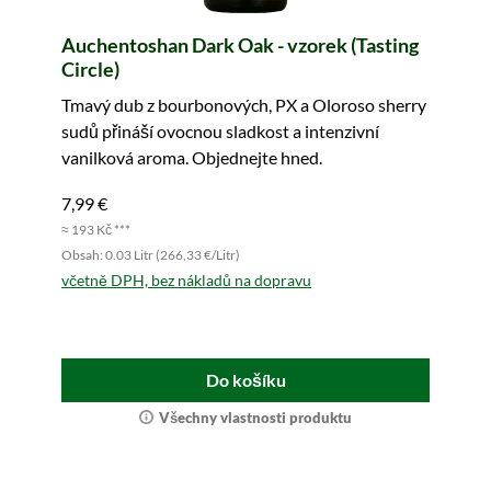
Auchentoshan Dark Oak - vzorek (Tasting
Circle)
Tmavý dub z bourbonových, PX a Oloroso sherry
sudů přináší ovocnou sladkost a intenzivní
vanilková aroma. Objednejte hned.
7,99 €
≈ 193 Kč ***
Obsah: 0.03 Litr (266,33 €/Litr)
včetně DPH, bez nákladů na dopravu
Do košíku
Všechny vlastnosti produktu