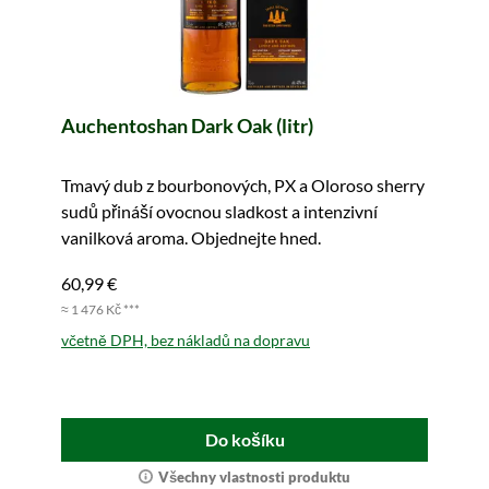
Auchentoshan Dark Oak (litr)
Tmavý dub z bourbonových, PX a Oloroso sherry
sudů přináší ovocnou sladkost a intenzivní
vanilková aroma. Objednejte hned.
60,99 €
≈ 1 476 Kč ***
včetně DPH, bez nákladů na dopravu
Do košíku
Všechny vlastnosti produktu