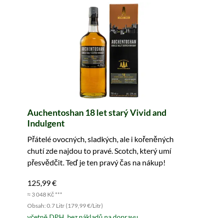
Auchentoshan 18 let starý Vivid and
Indulgent
Přátelé ovocných, sladkých, ale i kořeněných
chutí zde najdou to pravé. Scotch, který umí
přesvědčit. Teď je ten pravý čas na nákup!
125,99 €
≈ 3 048 Kč ***
Obsah: 0.7 Litr (179,99 €/Litr)
včetně DPH, bez nákladů na dopravu