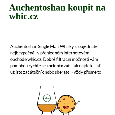
Auchentoshan koupit na
whic.cz
Auchentoshan Single Malt Whisky si objednáte
nejbezpečněji v přehledném internetovém
obchodě whic.cz. Dobré filtrační možnosti vám
pomohou
rychle se zorientovat
. Tak najdete - ať
už jste začátečník nebo sběratel - vždy přesně to
pravé. Sáhněte po
oblíbeném
Auchentoshan 12
let Double Cask
, pokud chcete vyzkoušet
Auchentoshan. Alternativně si můžete také
zakoupit
Auchentoshan Three Wood Single Malt
jako další chutný zástupce Auchentoshan na
whic.cz.