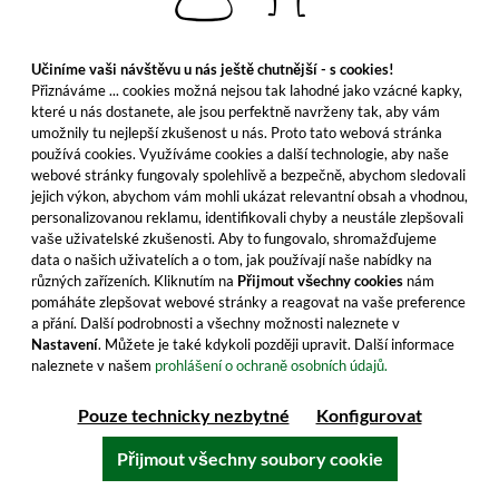
Požitek
je na prvním místě u tradiční značky
Učiníme vaši návštěvu u nás ještě chutnější - s cookies!
Auchentoshan - a tak to děláme i my ve whic.
Přiznáváme ... cookies možná nejsou tak lahodné jako vzácné kapky,
Kupte si Auchentoshan whisky online na whic.
které u nás dostanete, ale jsou perfektně navrženy tak, aby vám
Vaše objednávky balíme
s péčí
. Abychom zajistili
umožnily tu nejlepší zkušenost u nás. Proto tato webová stránka
spolehlivé
a rychlé dodání, posíláme vaše balíčky
používá cookies. Využíváme cookies a další technologie, aby naše
webové stránky fungovaly spolehlivě a bezpečně, abychom sledovali
pomocí DHL. Pokud máte jakékoli dotazy nebo
jejich výkon, abychom vám mohli ukázat relevantní obsah a vhodnou,
přání ohledně našich Auchentoshan whisky nebo
personalizovanou reklamu, identifikovali chyby a neustále zlepšovali
vaší objednávky, můžete se jednoduše obrátit na
vaše uživatelské zkušenosti. Aby to fungovalo, shromažďujeme
data o našich uživatelích a o tom, jak používají naše nabídky na
náš
zkušený
tým zákaznického servisu
různých zařízeních. Kliknutím na
Přijmout všechny cookies
nám
prostřednictvím
kontaktního formuláře
. Vždy pro
pomáháte zlepšovat webové stránky a reagovat na vaše preference
vás najdeme vhodné řešení.
a přání. Další podrobnosti a všechny možnosti naleznete v
Nastavení
. Můžete je také kdykoli později upravit. Další informace
naleznete v našem
prohlášení o ochraně osobních údajů.
Na co ještě čekáte? Kupte si Auchentoshan whisky
jednoduše zde na whic.cz.
Pouze technicky nezbytné
Konfigurovat
Přijmout všechny soubory cookie