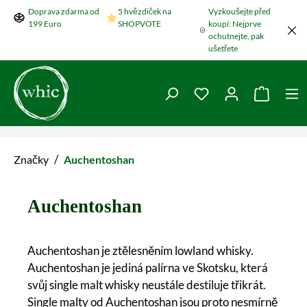
Doprava zdarma od
5 hvězdiček na
Vyzkoušejte před
Přeskočit na hlavní obsah
199 Euro
SHOPVOTE
koupí: Nejprve
ochutnejte, pak
ušetřete
Máte 0 položky v se
Nákupní
/
Značky
Auchentoshan
Auchentoshan
Auchentoshan je ztělesněním lowland whisky.
Auchentoshan je jediná palírna ve Skotsku, která
svůj single malt whisky neustále destiluje třikrát.
Single malty od Auchentoshan jsou proto nesmírně