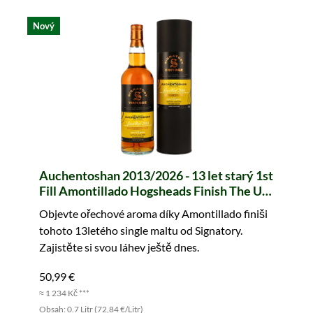
Nový
Auchentoshan 2013/2026 - 13 let starý 1st
Fill Amontillado Hogsheads Finish The Un-
Chillfiltered Collection (Signatory)
Objevte ořechové aroma díky Amontillado finiši
tohoto 13letého single maltu od Signatory.
Zajistěte si svou láhev ještě dnes.
50,99 €
≈ 1 234 Kč ***
Obsah: 0.7 Litr (72,84 €/Litr)