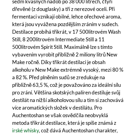
sedm kvasných nádob po 38 000 litrech, čtyři
dřevěné (z douglasky) a tři z nerezové oceli. Při
fermentaci vznikají obilné, lehce ořechové aroma,
která jsou vyvážena pozdějším zráním v sudech.
Destilace probíhá třikrát, v 17 500litrovém Wash
Still, 8 200litrovém Intermediate Still a 11
500litrovém Spirit Still. Maximálně lze s tímto
vybavením vyrobit přibližně 2 miliony litrů New
Make ročně. Díky třikrát destilaci je obsah
alkoholu v New Make extrémně vysoký, mezi 80 %
a 82 %. Před plněním sudů se zredukuje na
přibližně 63,5 %, což je považováno za ideální sílu
pro zrání. Většina skotských palíren destiluje svůj
destilát na nižší alkoholovou sílu a tím si zachovává
více aromatických složek v destilátu. Pro
Auchentoshan se však osvědčila neobvyklá
metoda třikrát destilace, která je spíše známá z
irské whisky
, což dává Auchentoshan charakter,