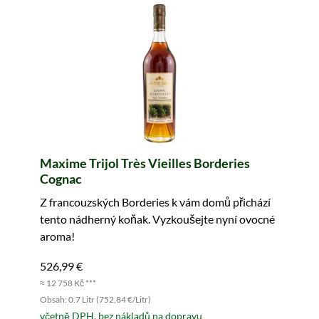
Maxime Trijol Très Vieilles Borderies
Cognac
Z francouzských Borderies k vám domů přichází
tento nádherný koňak. Vyzkoušejte nyní ovocné
aroma!
526,99 €
≈ 12 758 Kč ***
Obsah: 0.7 Litr (752,84 €/Litr)
včetně DPH, bez nákladů na dopravu