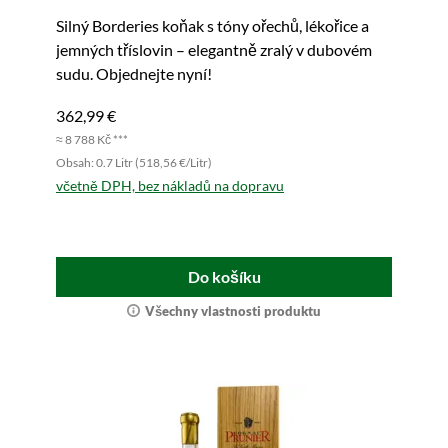
Silný Borderies koňak s tóny ořechů, lékořice a
jemných tříslovin – elegantně zralý v dubovém
sudu. Objednejte nyní!
362,99 €
≈ 8 788 Kč ***
Obsah: 0.7 Litr (518,56 €/Litr)
včetně DPH, bez nákladů na dopravu
Do košíku
Všechny vlastnosti produktu