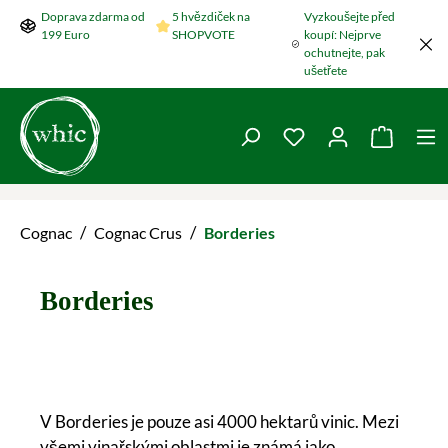
Doprava zdarma od
5 hvězdiček na
Vyzkoušejte před
Přeskočit na hlavní obsah
199 Euro
SHOPVOTE
koupí: Nejprve
ochutnejte, pak
ušetřete
Máte 0 položky v se
Nákupní
/
/
Cognac
Cognac Crus
Borderies
Borderies
V Borderies je pouze asi 4000 hektarů vinic. Mezi
všemi vinařskými oblastmi je známá jako