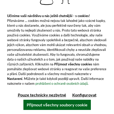
Do košíku
Učiníme vaši návštěvu u nás ještě chutnější - s cookies!
Všechny vlastnosti produktu
Přiznáváme ... cookies možná nejsou tak lahodné jako vzácné kapky,
které u nás dostanete, ale jsou perfektně navrženy tak, aby vám
umožnily tu nejlepší zkušenost u nás. Proto tato webová stránka
používá cookies. Využíváme cookies a další technologie, aby naše
webové stránky fungovaly spolehlivě a bezpečně, abychom sledovali
jejich výkon, abychom vám mohli ukázat relevantní obsah a vhodnou,
personalizovanou reklamu, identifikovali chyby a neustále zlepšovali
vaše uživatelské zkušenosti. Aby to fungovalo, shromažďujeme
data o našich uživatelích a o tom, jak používají naše nabídky na
různých zařízeních. Kliknutím na
Přijmout všechny cookies
nám
pomáháte zlepšovat webové stránky a reagovat na vaše preference
a přání. Další podrobnosti a všechny možnosti naleznete v
Nastavení
. Můžete je také kdykoli později upravit. Další informace
naleznete v našem
prohlášení o ochraně osobních údajů.
Glenmorangie 18 let starý
Pouze technicky nezbytné
Konfigurovat
Přijmout všechny soubory cookie
Glenmorangie Extrémně vzácný. Pokročilí
milovníci Glenmorangie by měli sáhnout po