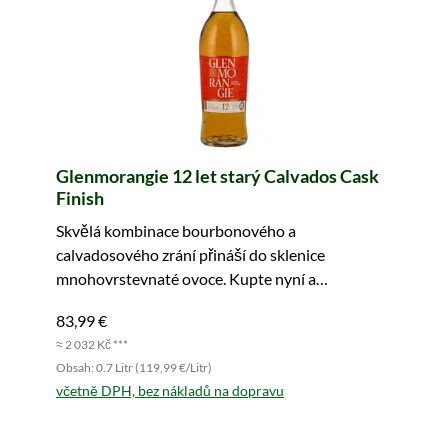
Glenmorangie 12 let starý Calvados Cask
Finish
Skvělá kombinace bourbonového a
calvadosového zrání přináší do sklenice
mnohovrstevnaté ovoce. Kupte nyní a
vychutnejte si!
83,99 €
≈ 2 032 Kč ***
Obsah: 0.7 Litr (119,99 €/Litr)
včetně DPH, bez nákladů na dopravu