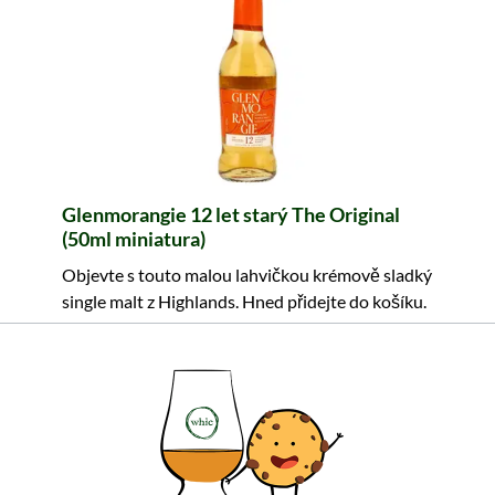
Glenmorangie 12 let starý The Original
(50ml miniatura)
Objevte s touto malou lahvičkou krémově sladký
single malt z Highlands. Hned přidejte do košíku.
9,99 €
≈ 242 Kč ***
Obsah: 0.05 Litr (199,80 €/Litr)
včetně DPH, bez nákladů na dopravu