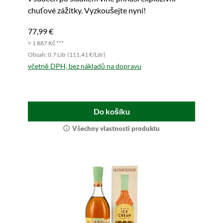
chuťové zážitky. Vyzkoušejte nyní!
77,99 €
≈ 1 887 Kč ***
Obsah: 0.7 Litr (111,41 €/Litr)
včetně DPH, bez nákladů na dopravu
Do košíku
Všechny vlastnosti produktu