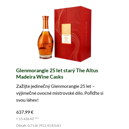
Glenmorangie 25 let starý The Altus
Madeira Wine Casks
Zažijte jedinečný Glenmorangie 25 let –
výjimečné ovocné mistrovské dílo. Pořiďte si
svou láhev!
637,99 €
≈ 15 436 Kč ***
Obsah: 0.7 Litr (911,41 €/Litr)