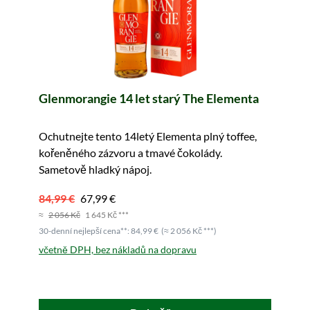
Glenmorangie 14 let starý The Elementa
Ochutnejte tento 14letý Elementa plný toffee,
kořeněného zázvoru a tmavé čokolády.
Sametově hladký nápoj.
84,99 €
67,99 €
≈
2 056 Kč
1 645 Kč ***
30-denní nejlepší cena**: 84,99 €
(≈ 2 056 Kč ***)
včetně DPH, bez nákladů na dopravu