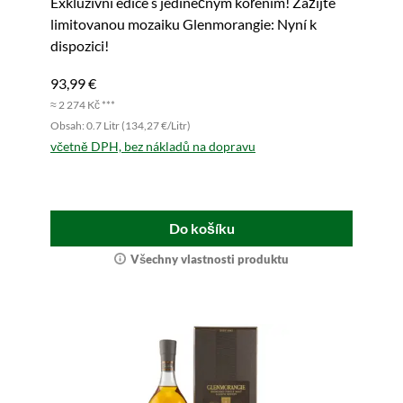
Exkluzivní edice s jedinečným kořením! Zažijte
limitovanou mozaiku Glenmorangie: Nyní k
dispozici!
93,99 €
≈ 2 274 Kč ***
Obsah: 0.7 Litr (134,27 €/Litr)
včetně DPH, bez nákladů na dopravu
Do košíku
Všechny vlastnosti produktu