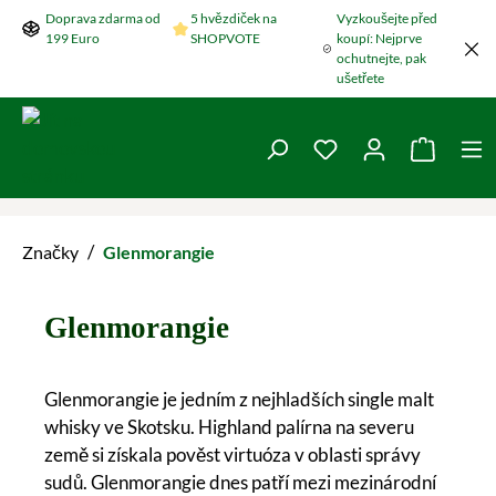
Doprava zdarma od
5 hvězdiček na
Vyzkoušejte před
Přeskočit na hlavní obsah
199 Euro
SHOPVOTE
koupí: Nejprve
ochutnejte, pak
ušetřete
Máte 0 položky v se
Nákupní
/
Značky
Glenmorangie
Glenmorangie
Glenmorangie je jedním z nejhladších single malt
whisky ve Skotsku. Highland palírna na severu
země si získala pověst virtuóza v oblasti správy
sudů. Glenmorangie dnes patří mezi mezinárodní