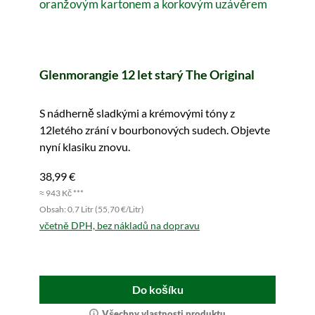
Glenmorangie 12 let starý The Original
S nádherně sladkými a krémovými tóny z
12letého zrání v bourbonových sudech. Objevte
nyní klasiku znovu.
38,99 €
≈ 943 Kč ***
Obsah: 0.7 Litr (55,70 €/Litr)
včetně DPH, bez nákladů na dopravu
Do košíku
Všechny vlastnosti produktu