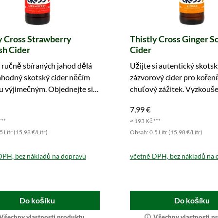
y Cross Strawberry
Thistly Cross Ginger S
sh Cider
Cider
 ručně sbíraných jahod dělá
Užijte si autentický skotsk
ahodný skotský cider něčím
zázvorový cider pro kořen
u výjimečným. Objednejte si
chuťový zážitek. Vyzkouše
vychutnejte si.
dnes!
7,99 €
***
≈ 193 Kč ***
 Litr (15,98 €/Litr)
Obsah: 0.5 Litr (15,98 €/Litr)
DPH, bez nákladů na dopravu
včetně DPH, bez nákladů na 
Do košíku
Do košíku
Všechny vlastnosti produktu
Všechny vlastnosti p