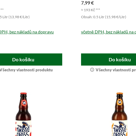
7,99 €
***
≈ 193 Kč ***
 Litr (13,98 €/Litr)
Obsah: 0.5 Litr (15,98 €/Litr)
DPH, bez nákladů na dopravu
včetně DPH, bez nákladů na 
Do košíku
Do košíku
Všechny vlastnosti produktu
Všechny vlastnosti p