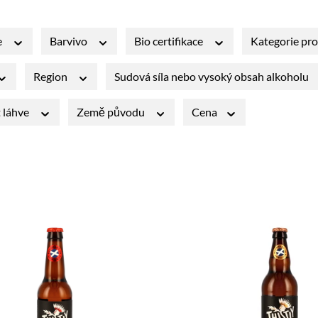
e
Barvivo
Bio certifikace
Kategorie pr
Region
Sudová síla nebo vysoký obsah alkoholu
t láhve
Země původu
Cena