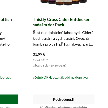
cottish
Thistly Cross Cider Entdecker
sada im 6er Pack
ý
Šest neodolatelně lahodných Ciderů
ěný
k ochutnání a vychutnání. Ovocná
jte ho
bomba pro vaši příští grilovací párty.
Vyzkoušejte nyní!
31,99 €
≈ 774 Kč ***
Obsah: 3 Litr (10,66 €/Litr)
dopravu
včetně DPH, bez nákladů na dopravu
Podrobnosti
roduktu
Všechny vlastnosti produktu