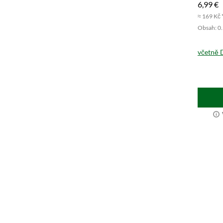
6,99 €
≈ 169 Kč 
Obsah: 0.5
včetně 