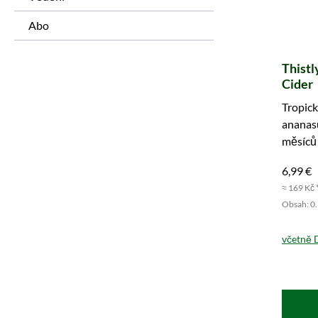
Abo
Thistl
Cider
Tropick
ananasu
měsíců
Vyzkou
6,99 €
≈ 169 Kč 
Obsah: 0.3
včetně 