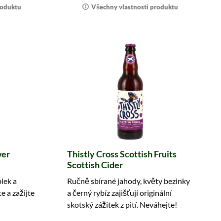
roduktu
Všechny vlastnosti produktu
wer
Thistly Cross Scottish Fruits
Scottish Cider
blek a
Ručně sbírané jahody, květy bezinky
 a zažijte
a černý rybíz zajišťují originální
skotský zážitek z pití. Neváhejte!