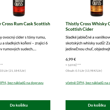
y Cross Rum Cask Scottish
Thistly Cross Whisky 
Scottish Cider
y ovocný cider s tóny rumu,
Sladké jablečné a vanilkov
 a sladkých koření – zrající 6
skotských whisky sudů! Za
 v rumových sudech.
jedinečnou chuť, objednejt
šejte nyní!
6,99 €
***
≈ 169 Kč ***
3 Litr (21,18 €/Litr)
Obsah: 0.5 Litr (13,98 €/Litr)
DPH, bez nákladů na dopravu
včetně DPH, bez nákladů na 
Do košíku
Do košíku