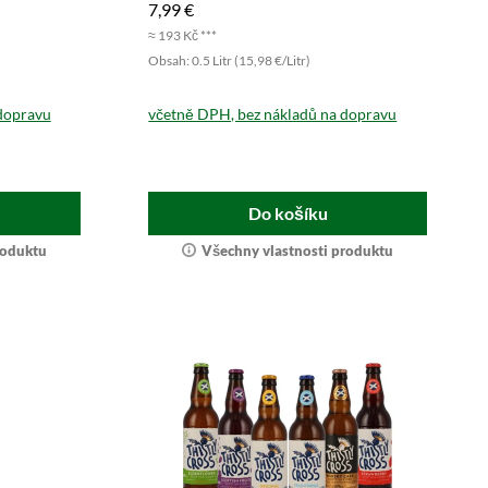
7,99 €
≈ 193 Kč ***
Obsah: 0.5 Litr (15,98 €/Litr)
dopravu
včetně DPH, bez nákladů na dopravu
Do košíku
roduktu
Všechny vlastnosti produktu