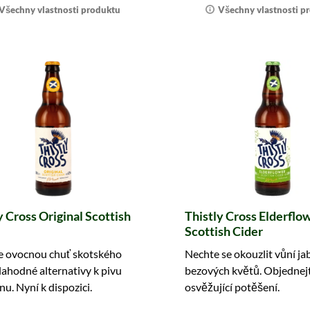
Všechny vlastnosti produktu
Všechny vlastnosti p
y Cross Original Scottish
Thistly Cross Elderflo
Scottish Cider
e ovocnou chuť skotského
Nechte se okouzlit vůní ja
 lahodné alternativy k pivu
bezových květů. Objednejte
nu. Nyní k dispozici.
osvěžující potěšení.