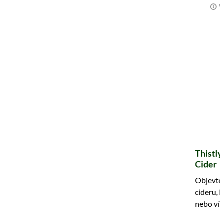
Thistl
Cider
Objevt
cideru,
nebo ví