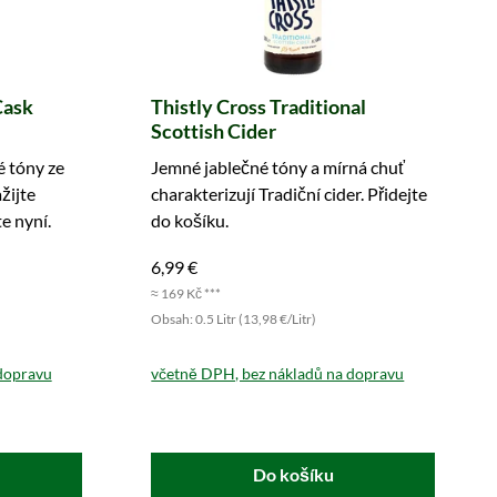
Cask
Thistly Cross Traditional
Scottish Cider
é tóny ze
Jemné jablečné tóny a mírná chuť
žijte
charakterizují Tradiční cider. Přidejte
e nyní.
do košíku.
6,99 €
≈ 169 Kč ***
Obsah: 0.5 Litr (13,98 €/Litr)
dopravu
včetně DPH, bez nákladů na dopravu
Do košíku