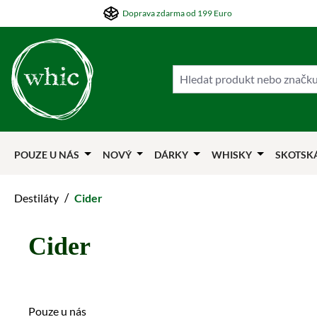
Doprava zdarma od 199 Euro
skočit na hlavní obsah
Přejít na hledání
Přejít na hlavní navigaci
POUZE U NÁS
NOVÝ
DÁRKY
WHISKY
SKOTSK
/
Destiláty
Cider
Cider
Pouze u nás