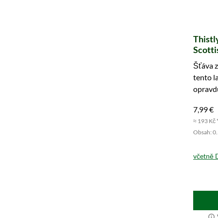
Thistl
Scotti
Šťáva z
tento l
opravd
hned a 
7,99 €
≈ 193 Kč 
Obsah: 0.5
včetně 