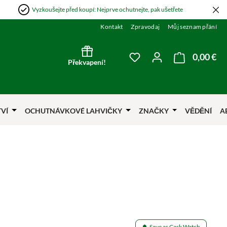
Vyzkoušejte před koupí: Nejprve ochutnejte, pak ušetřete
Kontakt
Zpravodaj
Můj seznam přání
0,00 €
Nák
Máte 0 položky v sezna
Překvapení!
TVÍ
OCHUTNÁVKOVÉ LAHVIČKY
ZNAČKY
VĚDĚNÍ
A
Save as Cask Watch