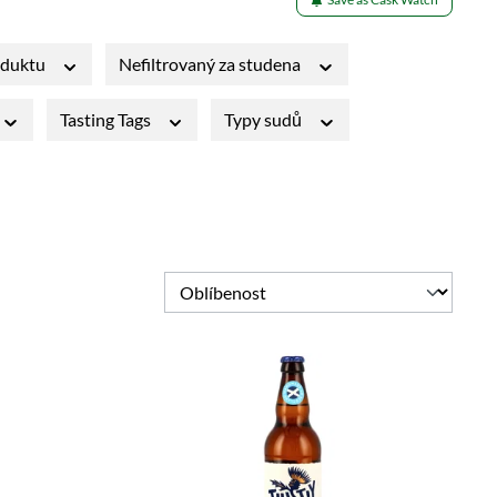
oduktu
Nefiltrovaný za studena
Tasting Tags
Typy sudů