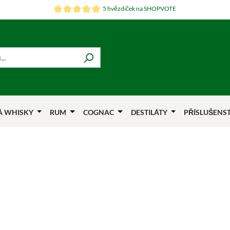
5 hvězdiček na SHOPVOTE
Á WHISKY
RUM
COGNAC
DESTILÁTY
PŘÍSLUŠENS