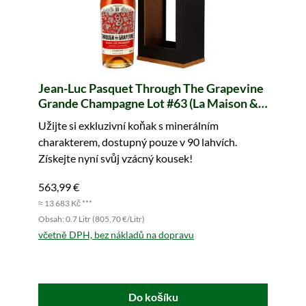
Jean-Luc Pasquet Through The Grapevine
Grande Champagne Lot #63 (La Maison &
Velier)
Užijte si exkluzivní koňak s minerálním
charakterem, dostupný pouze v 90 lahvích.
Získejte nyní svůj vzácný kousek!
563,99 €
≈ 13 683 Kč ***
Obsah: 0.7 Litr (805,70 €/Litr)
včetně DPH, bez nákladů na dopravu
Do košíku