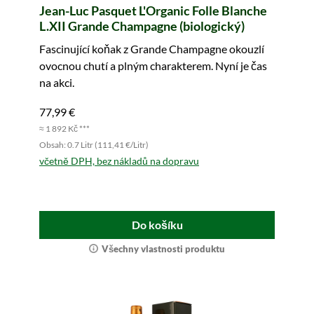
Jean-Luc Pasquet L'Organic Folle Blanche
L.XII Grande Champagne (biologický)
Fascinující koňak z Grande Champagne okouzlí
ovocnou chutí a plným charakterem. Nyní je čas
na akci.
77,99 €
≈ 1 892 Kč ***
Obsah: 0.7 Litr (111,41 €/Litr)
včetně DPH, bez nákladů na dopravu
Do košíku
Všechny vlastnosti produktu