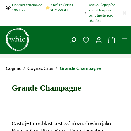
Doprava zdarma od
5 hvězdiček na
Vyzkoušejte před
Přeskočit na hlavní obsah
199 Euro
SHOPVOTE
koupí: Nejprve
ochutnejte, pak
ušetřete
Máte 0 položky v se
Nákupní
/
/
Cognac
Cognac Crus
Grande Champagne
Grande Champagne
Často je tato oblast pěstování označována jako
Premier Cru. Díky svým čistým, vápenatým