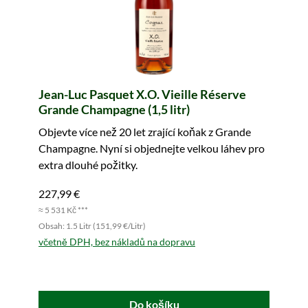
Jean-Luc Pasquet X.O. Vieille Réserve
Grande Champagne (1,5 litr)
Objevte více než 20 let zrající koňak z Grande
Champagne. Nyní si objednejte velkou láhev pro
extra dlouhé požitky.
227,99 €
≈ 5 531 Kč ***
Obsah: 1.5 Litr (151,99 €/Litr)
včetně DPH, bez nákladů na dopravu
Do košíku