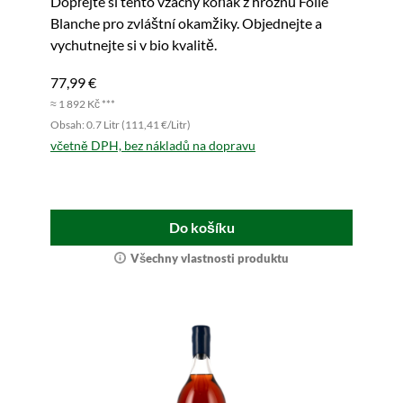
Dopřejte si tento vzácný koňak z hroznů Folle
Blanche pro zvláštní okamžiky. Objednejte a
vychutnejte si v bio kvalitě.
77,99 €
≈ 1 892 Kč ***
Obsah: 0.7 Litr (111,41 €/Litr)
včetně DPH, bez nákladů na dopravu
Do košíku
Všechny vlastnosti produktu