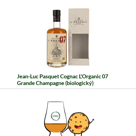
Jean-Luc Pasquet Cognac L'Organic 07
Grande Champagne (biologický)
Okouzlující květinová vůně stoupá z vašeho
skleničky na cognac. Dopřejte si tento dobře
vyzrálý nápoj!
48,99 €
≈ 1 189 Kč ***
Obsah: 0.7 Litr (69,99 €/Litr)