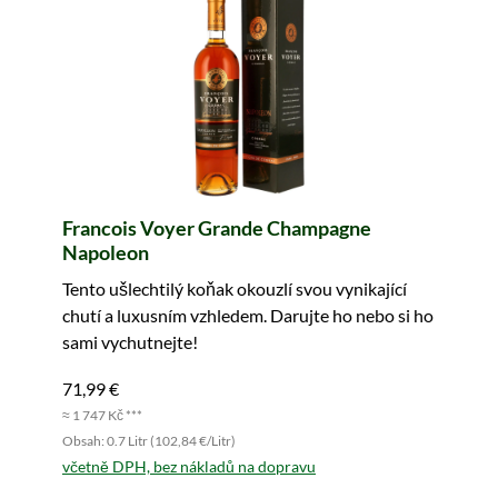
Francois Voyer Grande Champagne
Napoleon
Tento ušlechtilý koňak okouzlí svou vynikající
chutí a luxusním vzhledem. Darujte ho nebo si ho
sami vychutnejte!
71,99 €
≈ 1 747 Kč ***
Obsah: 0.7 Litr (102,84 €/Litr)
včetně DPH, bez nákladů na dopravu