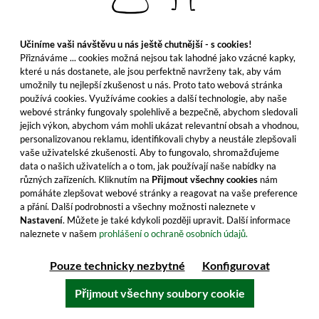
včetně DPH, bez nákladů na dopravu
Učiníme vaši návštěvu u nás ještě chutnější - s cookies!
Přiznáváme ... cookies možná nejsou tak lahodné jako vzácné kapky,
které u nás dostanete, ale jsou perfektně navrženy tak, aby vám
Do košíku
umožnily tu nejlepší zkušenost u nás. Proto tato webová stránka
používá cookies. Využíváme cookies a další technologie, aby naše
Všechny vlastnosti produktu
webové stránky fungovaly spolehlivě a bezpečně, abychom sledovali
jejich výkon, abychom vám mohli ukázat relevantní obsah a vhodnou,
personalizovanou reklamu, identifikovali chyby a neustále zlepšovali
vaše uživatelské zkušenosti. Aby to fungovalo, shromažďujeme
data o našich uživatelích a o tom, jak používají naše nabídky na
různých zařízeních. Kliknutím na
Přijmout všechny cookies
nám
pomáháte zlepšovat webové stránky a reagovat na vaše preference
a přání. Další podrobnosti a všechny možnosti naleznete v
Nastavení
. Můžete je také kdykoli později upravit. Další informace
naleznete v našem
prohlášení o ochraně osobních údajů.
Pouze technicky nezbytné
Konfigurovat
Přijmout všechny soubory cookie
Jean Fillioux Napoleon