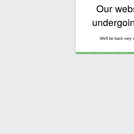
Our websi
undergoi
We'll be back very 