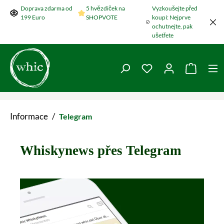
Doprava zdarma od
5 hvězdiček na
Vyzkoušejte před
Přeskočit na hlavní obsah
199 Euro
SHOPVOTE
koupí: Nejprve
ochutnejte, pak
ušetřete
Máte 0 položky v se
Nákupní
Informace
/
Telegram
Whiskynews přes Telegram