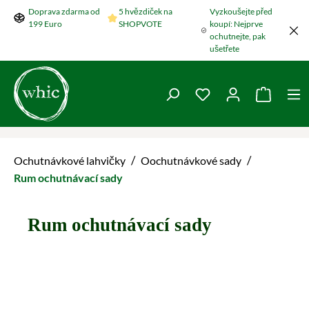
Doprava zdarma od
5 hvězdiček na
Vyzkoušejte před
Přeskočit na hlavní obsah
199 Euro
SHOPVOTE
koupí: Nejprve
ochutnejte, pak
ušetřete
Máte 0 položky v se
Nákupní
/
/
Ochutnávkové lahvičky
Oochutnávkové sady
Rum ochutnávací sady
Rum ochutnávací sady