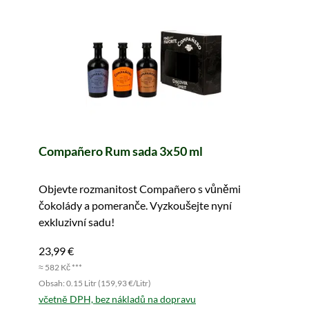
Compañero Rum sada 3x50 ml
Objevte rozmanitost Compañero s vůněmi
čokolády a pomeranče. Vyzkoušejte nyní
exkluzivní sadu!
23,99 €
≈ 582 Kč ***
Obsah: 0.15 Litr (159,93 €/Litr)
včetně DPH, bez nákladů na dopravu