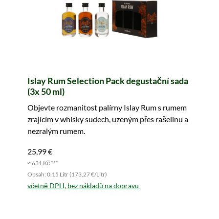
Islay Rum Selection Pack degustační sada
(3x 50 ml)
Objevte rozmanitost palírny Islay Rum s rumem
zrajícím v whisky sudech, uzeným přes rašelinu a
nezralým rumem.
25,99 €
≈ 631 Kč ***
Obsah: 0.15 Litr (173,27 €/Litr)
včetně DPH, bez nákladů na dopravu