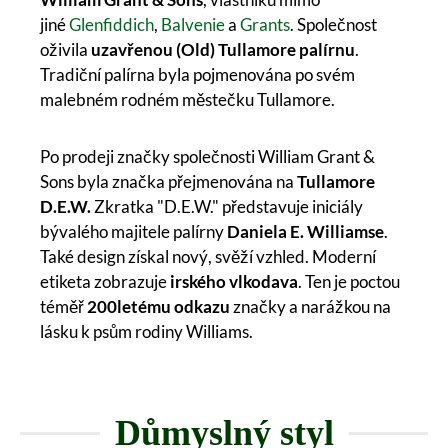
jiné
Glenfiddich
,
Balvenie
a
Grants
. Společnost
oživila
uzavřenou (Old) Tullamore
palírnu
.
Tradiční palírna byla pojmenována po svém
malebném rodném městečku Tullamore.
Po prodeji značky společnosti William Grant &
Sons byla značka přejmenována na
Tullamore
D.E.W.
Zkratka "D.E.W." představuje iniciály
bývalého majitele palírny
Daniela E. Williamse
.
Také design získal nový, svěží vzhled. Moderní
etiketa zobrazuje
irského vlkodava
. Ten je poctou
téměř
200letému odkazu
značky a narážkou na
lásku k psům rodiny Williams.
Důmyslný styl