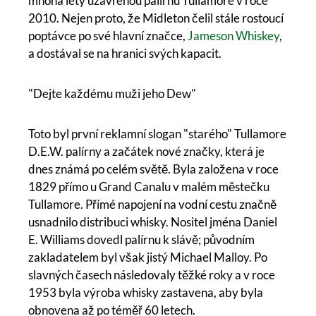
mnoha lety uzavřenou palírnu Tullamore v roce
2010. Nejen proto, že Midleton čelil stále rostoucí
poptávce po své hlavní značce,
Jameson Whiskey
,
a dostával se na hranici svých kapacit.
"Dejte každému muži jeho Dew"
Toto byl první reklamní slogan "starého" Tullamore
D.E.W. palírny a začátek nové značky, která je
dnes známá po celém světě. Byla založena v roce
1829 přímo u Grand Canalu v malém městečku
Tullamore. Přímé napojení na vodní cestu značně
usnadnilo distribuci whisky. Nositel jména Daniel
E. Williams dovedl palírnu k slávě; původním
zakladatelem byl však jistý Michael Malloy. Po
slavných časech následovaly těžké roky a v roce
1953 byla výroba whisky zastavena, aby byla
obnovena až po téměř 60 letech.