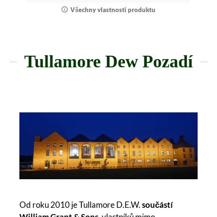
Všechny vlastnosti produktu
Tullamore Dew Pozadí
Od roku 2010 je Tullamore D.E.W.
součástí
William Grant & Sons
, vlastníků mimo