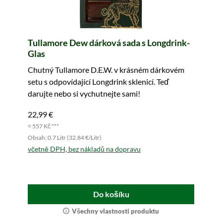
Tullamore Dew dárková sada s Longdrink-
Glas
Chutný Tullamore D.E.W. v krásném dárkovém
setu s odpovídající Longdrink sklenicí. Teď
darujte nebo si vychutnejte sami!
22,99 €
≈ 557 Kč ***
Obsah: 0.7 Litr (32,84 €/Litr)
včetně DPH, bez nákladů na dopravu
Do košíku
Všechny vlastnosti produktu