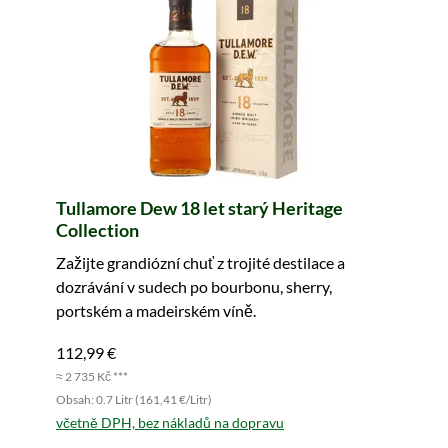
Tullamore Dew 18 let starý Heritage
Collection
Zažijte grandiózní chuť z trojité destilace a
dozrávání v sudech po bourbonu, sherry,
portském a madeirském víně.
112,99 €
≈ 2 735 Kč ***
Obsah: 0.7 Litr (161,41 €/Litr)
včetně DPH, bez nákladů na dopravu