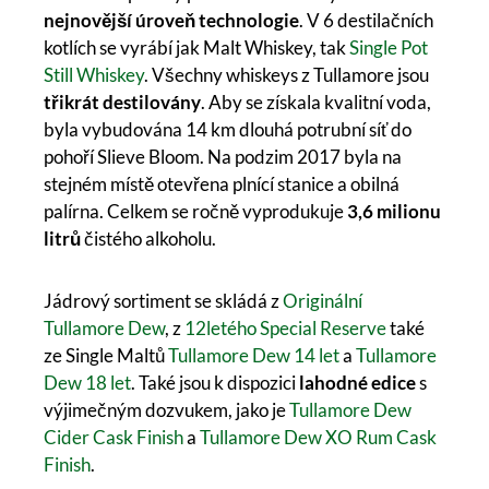
nejnovější úroveň technologie
. V 6 destilačních
kotlích se vyrábí jak Malt Whiskey, tak
Single Pot
Still Whiskey
. Všechny whiskeys z Tullamore jsou
třikrát destilovány
. Aby se získala kvalitní voda,
byla vybudována 14 km dlouhá potrubní síť do
pohoří Slieve Bloom. Na podzim 2017 byla na
stejném místě otevřena plnící stanice a obilná
palírna. Celkem se ročně vyprodukuje
3,6 milionu
litrů
čistého alkoholu.
Jádrový sortiment se skládá z
Originální
Tullamore Dew
, z
12letého Special Reserve
také
ze Single Maltů
Tullamore Dew 14 let
a
Tullamore
Dew 18 let
. Také jsou k dispozici
lahodné edice
s
výjimečným dozvukem, jako je
Tullamore Dew
Cider Cask Finish
a
Tullamore Dew XO Rum Cask
Finish
.