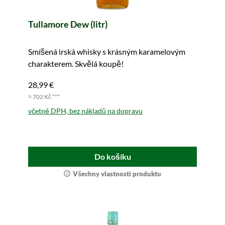
Tullamore Dew (litr)
Smíšená irská whisky s krásným karamelovým
charakterem. Skvělá koupě!
28,99 €
≈ 702 Kč ***
včetně DPH, bez nákladů na dopravu
Do košíku
Všechny vlastnosti produktu