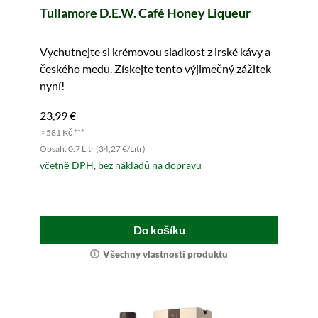
Tullamore D.E.W. Café Honey Liqueur
Vychutnejte si krémovou sladkost z irské kávy a
českého medu. Získejte tento výjimečný zážitek
nyní!
23,99 €
≈ 581 Kč ***
Obsah: 0.7 Litr (34,27 €/Litr)
včetně DPH, bez nákladů na dopravu
Do košíku
Všechny vlastnosti produktu