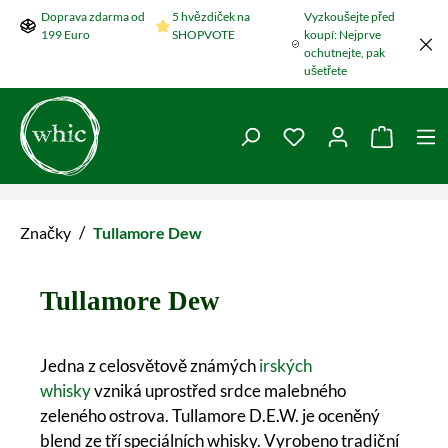
Doprava zdarma od
5 hvězdiček na
Vyzkoušejte před
Přeskočit na hlavní obsah
199 Euro
SHOPVOTE
koupí: Nejprve
ochutnejte, pak
ušetřete
Máte 0 položky v se
Nákupní
/
Značky
Tullamore Dew
Tullamore Dew
Jedna z celosvětově známých
irských
whisky
vzniká uprostřed srdce malebného
zeleného ostrova. Tullamore D.E.W. je oceněný
blend ze tří speciálních whisky. Vyrobeno tradiční