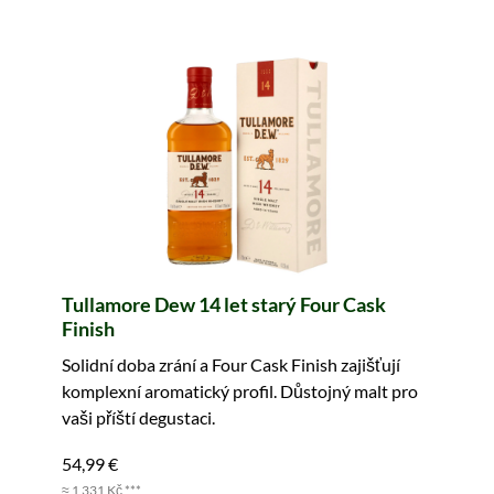
Tullamore Dew 14 let starý Four Cask
Finish
Solidní doba zrání a Four Cask Finish zajišťují
komplexní aromatický profil. Důstojný malt pro
vaši příští degustaci.
54,99 €
≈ 1 331 Kč ***