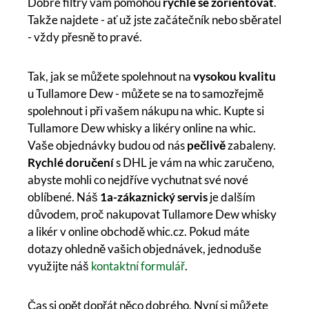
Dobré filtry vám pomohou
rychle se zorientovat
.
Takže najdete - ať už jste začátečník nebo sběratel
- vždy přesně to pravé.
Tak, jak se můžete spolehnout na
vysokou kvalitu
u Tullamore Dew - můžete se na to samozřejmě
spolehnout i při vašem nákupu na whic. Kupte si
Tullamore Dew whisky a likéry online na whic.
Vaše objednávky budou od nás
pečlivě
zabaleny.
Rychlé doručení
s DHL je vám na whic zaručeno,
abyste mohli co nejdříve vychutnat své nové
oblíbené. Náš
1a-zákaznický servis
je dalším
důvodem, proč nakupovat Tullamore Dew whisky
a likér v online obchodě whic.cz. Pokud máte
dotazy ohledně vašich objednávek, jednoduše
využijte náš
kontaktní formulář
.
Čas si opět dopřát něco dobrého. Nyní si můžete