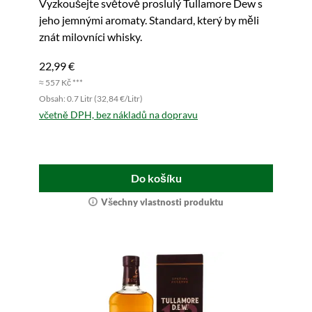
Vyzkoušejte světově proslulý Tullamore Dew s
jeho jemnými aromaty. Standard, který by měli
znát milovníci whisky.
22,99 €
≈ 557 Kč ***
Obsah: 0.7 Litr (32,84 €/Litr)
včetně DPH, bez nákladů na dopravu
Do košíku
Všechny vlastnosti produktu