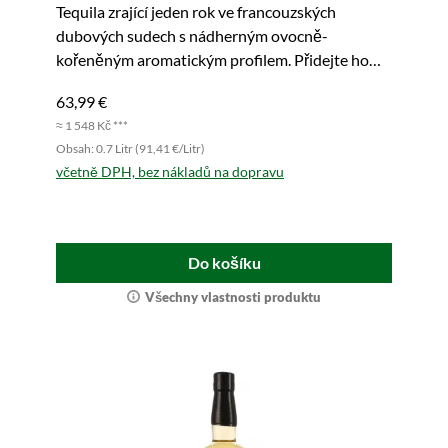
Tequila zrající jeden rok ve francouzských
dubových sudech s nádherným ovocně-
kořeněným aromatickým profilem. Přidejte ho
nyní do svého košíku!
63,99 €
≈ 1 548 Kč ***
Obsah: 0.7 Litr (91,41 €/Litr)
včetně DPH, bez nákladů na dopravu
Do košíku
Všechny vlastnosti produktu