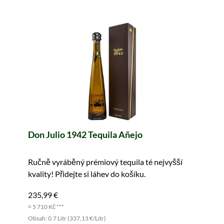
Don Julio 1942 Tequila Añejo
Ručně vyráběný prémiový tequila té nejvyšší
kvality! Přidejte si láhev do košíku.
235,99 €
≈ 5 710 Kč ***
Obsah: 0.7 Litr (337,13 €/Litr)