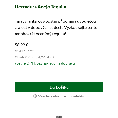
Herradura Anejo Tequila
Tmavý jantarový odstín připomíná dvouletou
zralost v dubových sudech. Vyzkoušejte tento
mnohokrát oceněný tequila!
58,99 €
≈ 1 427 Kč ***
Obsah: 0.7 Litr (84,27 €/Litr)
včetně DPH, bez nákladů na dopravu
Do košíku
Všechny vlastnosti produktu