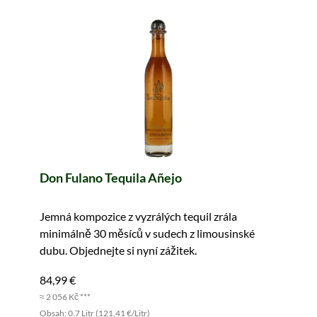
Don Fulano Tequila Añejo
Jemná kompozice z vyzrálých tequil zrála
minimálně 30 měsíců v sudech z limousinské
dubu. Objednejte si nyní zážitek.
84,99 €
≈ 2 056 Kč ***
Obsah: 0.7 Litr (121,41 €/Litr)