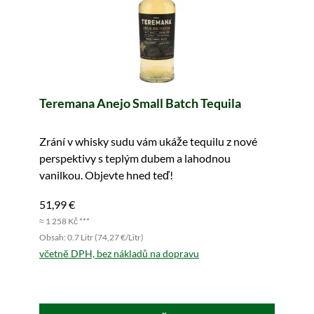
Teremana Anejo Small Batch Tequila
Zrání v whisky sudu vám ukáže tequilu z nové
perspektivy s teplým dubem a lahodnou
vanilkou. Objevte hned teď!
51,99 €
≈ 1 258 Kč ***
Obsah: 0.7 Litr (74,27 €/Litr)
včetně DPH, bez nákladů na dopravu