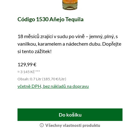
Código 1530 Añejo Tequila
18 měsíců zrající v sudu po víně – jemný, plný, s
vanilkou, karamelem a nádechem dubu. Dopřejte
si tento zážitek!
129,99 €
≈ 3 145 Kč ***
Obsah: 0.7 Litr (185,70 €/Litr)
včetně DPH, bez nákladů na dopravu
Do košíku
Všechny vlastnosti produktu