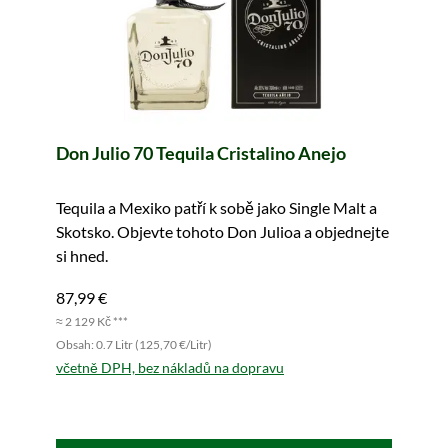
Don Julio 70 Tequila Cristalino Anejo
Tequila a Mexiko patří k sobě jako Single Malt a
Skotsko. Objevte tohoto Don Julioa a objednejte
si hned.
87,99 €
≈ 2 129 Kč ***
Obsah: 0.7 Litr (125,70 €/Litr)
včetně DPH, bez nákladů na dopravu