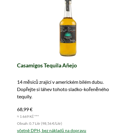
Casamigos Tequila Añejo
14 měsíců zrající v americkém bílém dubu.
Dopřejte si láhev tohoto sladko-kořeněného
tequily.
68,99 €
≈ 1 669 Kč ***
Obsah: 0.7 Litr (98,56 €/Litr)
včetně DPH, bez nákladů na dopravu