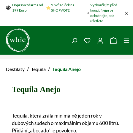
Doprava zdarma od
5 hvězdiček na
Vyzkoušejte před
Přeskočit na hlavní obsah
199 Euro
SHOPVOTE
koupí: Nejprve
ochutnejte, pak
ušetřete
Máte 0 položky v se
Nákupní
/
/
Destiláty
Tequila
Tequila Anejo
Tequila Anejo
Tequila, která zrála minimálně jeden rok v
dubových sudech o maximálním objemu 600 litrů.
Přidání „abocado“ je povoleno.