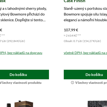
ask
Cask Finish
 a s lahodnými sherry plody,
Slaně-uzený s portskou sl
tylový Bowmore přichází do
Bowmore spojuje sílu Isla
sklenice. Dopřejte si tento
elegancí a námořní hloubk
Objednejte nyní!
 €
107,99 €
č ***
≈ 2 614 Kč ***
 Litr (292,84 €/Litr)
Obsah: 0.7 Litr (154,27 €/Litr)
DPH, bez nákladů na dopravu
včetně DPH, bez nákladů na 
Do košíku
Do košíku
Všechny vlastnosti produktu
Všechny vlastnosti p