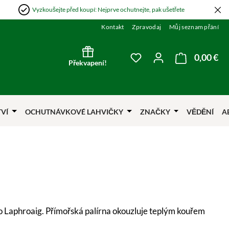
Vyzkoušejte před koupí: Nejprve ochutnejte, pak ušetřete
Kontakt
Zpravodaj
Můj seznam přání
0,00 €
Nák
Máte 0 položky v sezna
Překvapení!
TVÍ
OCHUTNÁVKOVÉ LAHVIČKY
ZNAČKY
VĚDĚNÍ
A
 Laphroaig. Přímořská palírna okouzluje teplým kouřem