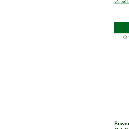
včetně 
Bowmor