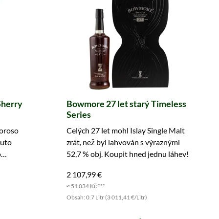
Sherry
Bowmore 27 let starý Timeless
Series
loroso
Celých 27 let mohl Islay Single Malt
muto
zrát, než byl lahvován s výraznými
o
52,7 % obj. Koupit hned jednu láhev!
2 107,99 €
≈ 51 034 Kč ***
Obsah: 0.7 Litr (3 011,41 €/Litr)