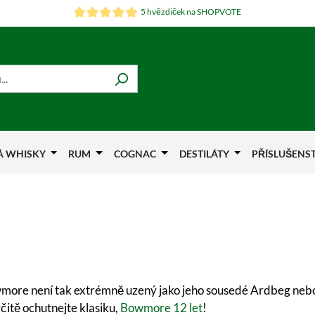
5 hvězdiček na SHOPVOTE
Á WHISKY
RUM
COGNAC
DESTILÁTY
PŘÍSLUŠENS
more není tak extrémně uzený jako jeho sousedé Ardbeg nebo
čitě ochutnejte klasiku,
Bowmore 12 let
!