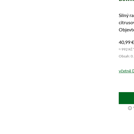
Silný r
citruso
Objevte
Bowmo
40,99 €
≈ 992 Kč 
Obsah: 0.7
včetně 