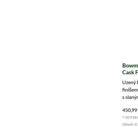
Bowmor
Cask F
Uzený 
finišem
s slan
ovocem
450,99
≈ 10 918 
Obsah: 0.7