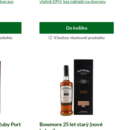
dopravu
včetně DPH, bez nákladů na dopravu
Do košíku
roduktu
Všechny vlastnosti produktu
Ruby Port
Bowmore 25 let starý (nové