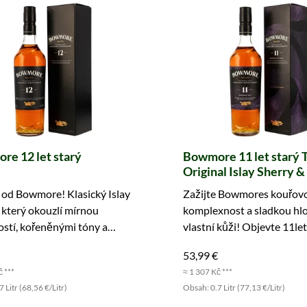
e 12 let starý
Bowmore 11 let starý 
Original Islay Sherry 
Casks Exclusive Series
 od Bowmore! Klasický Islay
Zažijte Bowmores kouřov
 který okouzlí mírnou
komplexnost a sladkou hl
stí, kořeněnými tóny a
vlastní kůži! Objevte 11le
u vanilkou.
nyní a ponořte se do charak
53,99 €
č ***
≈ 1 307 Kč ***
 Litr (68,56 €/Litr)
Obsah: 0.7 Litr (77,13 €/Litr)