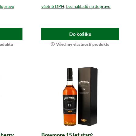
dopravu
včetně DPH, bez nákladů na dopravu
Do košíku
roduktu
Všechny vlastnosti produktu
Sherry
Bowmore 15 let starý