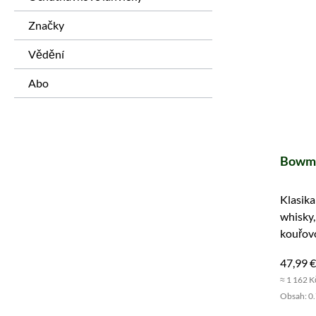
Značky
Vědění
Abo
Bowmor
Klasika
whisky,
kouřovo
ovocno
47,99 €
≈ 1 162 K
Obsah: 0.7