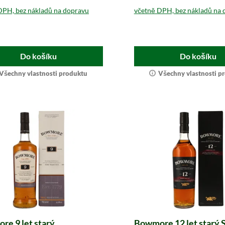
DPH, bez nákladů na dopravu
včetně DPH, bez nákladů na 
Do košíku
Do košíku
Všechny vlastnosti produktu
Všechny vlastnosti p
e 9 let starý
Bowmore 12 let starý 