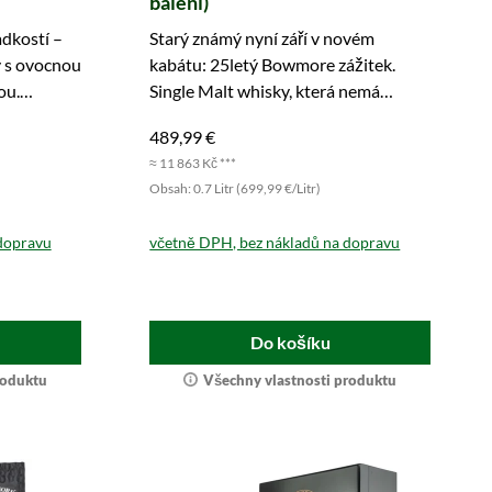
balení)
adkostí –
Starý známý nyní září v novém
y s ovocnou
kabátu: 25letý Bowmore zážitek.
ou.
Single Malt whisky, která nemá
obdoby. Najděte ho brzy ve svém
489,99 €
sklenici!
≈ 11 863 Kč ***
Obsah: 0.7 Litr (699,99 €/Litr)
dopravu
včetně DPH, bez nákladů na dopravu
Do košíku
roduktu
Všechny vlastnosti produktu