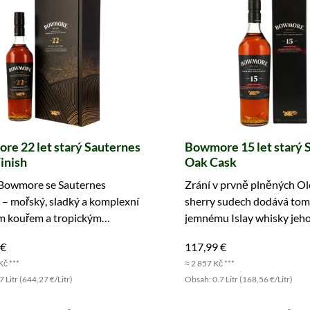
e 22 let starý Sauternes
Bowmore 15 let starý 
inish
Oak Cask
Bowmore se Sauternes
Zrání v prvně plněných O
 – mořský, sladký a komplexní
sherry sudech dodává to
ým kouřem a tropickým
jemnému Islay whisky jeh
. Objednejte nyní!
jedinečnou chuť. Kupte si!
 €
117,99 €
Kč ***
≈ 2 857 Kč ***
 Litr (644,27 €/Litr)
Obsah: 0.7 Litr (168,56 €/Litr)