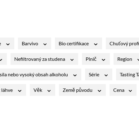
e
Barvivo
Bio certifikace
Chuťový profi
Nefiltrovaný za studena
Plnič
Region
síla nebo vysoký obsah alkoholu
Série
Tasting 
t láhve
Věk
Země původu
Cena