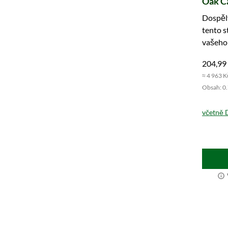
Oak C
Dospělý
tento s
vašeho 
luxus!
204,99
≈ 4 963 K
Obsah: 0.7
včetně 