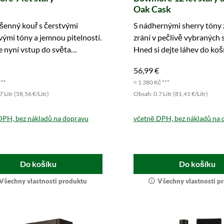
Oak Cask
ašenný kouř s čerstvými
S nádhernými sherry tóny 
vými tóny a jemnou pitelností.
zrání v pečlivě vybraných 
 nyní vstup do světa
Hned si dejte láhev do koš
re.
56,99 €
***
≈ 1 380 Kč ***
 Litr (58,56 €/Litr)
Obsah: 0.7 Litr (81,41 €/Litr)
DPH, bez nákladů na dopravu
včetně DPH, bez nákladů na 
Do košíku
Do košíku
Všechny vlastnosti produktu
Všechny vlastnosti p