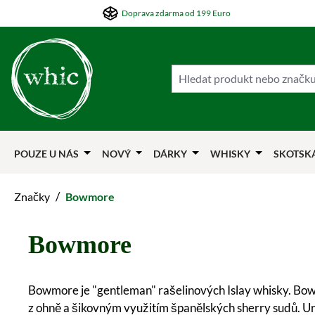
Doprava zdarma od 199 Euro
skočit na hlavní obsah
Přejít na hledání
Přejít na hlavní navigaci
POUZE U NÁS
NOVÝ
DÁRKY
WHISKY
SKOTSK
/
Značky
Bowmore
Bowmore
Bowmore je "gentleman" rašelinových Islay whisky. Bow
z ohně a šikovným využitím španělských sherry sudů. Ur