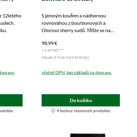
z 12letého
S jemným kouřem a nádhernou
sudech.
rovnováhou z bourbonových a
íku.
Oloroso sherry sudů. Těšte se na
mnoho krásných okamžiků požitku.
98,99 €
≈ 2 397 Kč ***
Obsah: 0.7 Litr (141,41 €/Litr)
dopravu
včetně DPH, bez nákladů na dopravu
Do košíku
roduktu
Všechny vlastnosti produktu