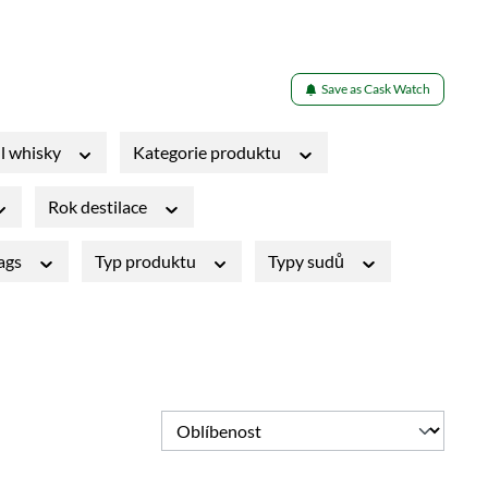
Save as Cask Watch
l whisky
Kategorie produktu
Rok destilace
Tags
Typ produktu
Typy sudů