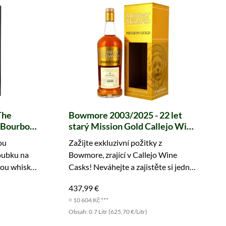
The
Bowmore 2003/2025 - 22 let
& Bourbon
starý Mission Gold Callejo Wine
Cask #2 The Awakening Series
ou
Zažijte exkluzivní požitky z
(Murray McDavid)
oubku na
Bowmore, zrající v Callejo Wine
tou whisky
Casks! Neváhejte a zajistěte si jednu
teru Islay.
z 302 lahví!
437,99 €
≈ 10 604 Kč ***
Obsah: 0.7 Litr (625,70 €/Litr)