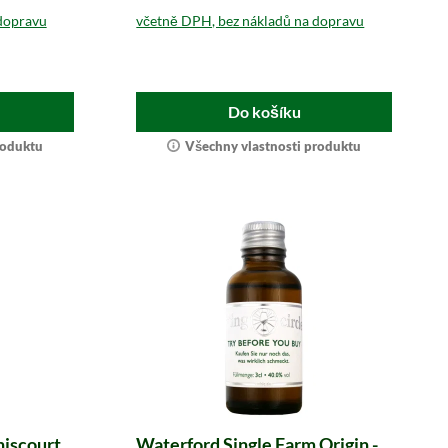
dopravu
včetně DPH, bez nákladů na dopravu
Do košíku
roduktu
Všechny vlastnosti produktu
niscourt
Waterford Single Farm Origin -