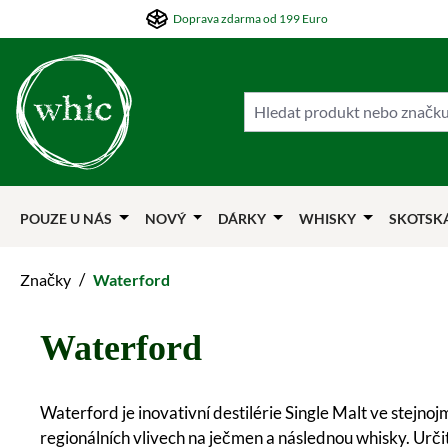
Doprava zdarma od 199 Euro
skočit na hlavní obsah
Přejít na hledání
Přejít na hlavní navigaci
POUZE U NÁS
NOVÝ
DÁRKY
WHISKY
SKOTSK
/
Značky
Waterford
Waterford
Waterford je inovativní destilérie Single Malt ve stejn
regionálních vlivech na ječmen a následnou whisky. Urči