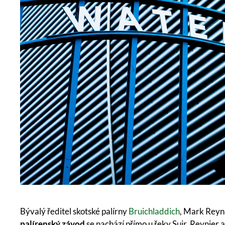
Bývalý ředitel skotské palírny
Bruichladdich
, Mark Reyn
palírenský závod
se nachází přímo u řeky Suir. Reynier 