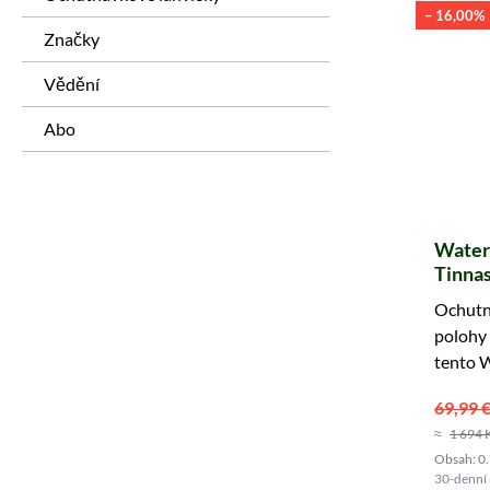
– 16,00%
Značky
Vědění
Abo
Waterf
Tinnas
Ochutne
polohy 
tento W
Objedn
69,99 
≈
1 694 
Obsah: 0.7
30-denní 