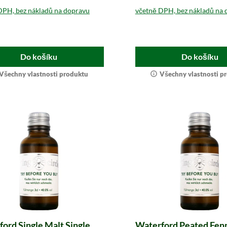
DPH, bez nákladů na dopravu
včetně DPH, bez nákladů na 
Do košíku
Do košíku
Všechny vlastnosti produktu
Všechny vlastnosti p
ord Single Malt Single
Waterford Peated Fen