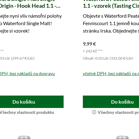
rigin - Hook Head 1.1 -
1.1 - vzorek (Tasting Ci
 (Tasting Circle)
jte nyní vliv námořní polohy
Objevte s Waterford Peat
o Waterford Single Malt!
Fenniscourt 1.1 jemně ko
jte si vzorek!
stránku Irska. Objednejte s
hned.
9,99 €
***
≈ 242 Kč ***
3 Litr (299,67 €/Litr)
Obsah: 0.03 Litr (333,00 €/Litr)
DPH, bez nákladů na dopravu
včetně DPH, bez nákladů na 
Do košíku
Do košíku
Všechny vlastnosti produktu
Všechny vlastnosti p