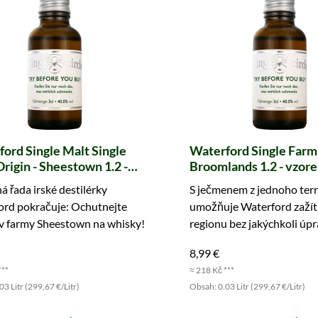
ord Single Malt Single
Waterford Single Farm
rigin - Sheestown 1.2 -
Broomlands 1.2 - vzore
 (Tasting Circle)
Circle)
 řada irské destilérky
S ječmenem z jednoho terr
ord pokračuje: Ochutnejte
umožňuje Waterford zažít
iv farmy Sheestown na whisky!
regionu bez jakýchkoli úpr
Vyzkoušejte hned!
8,99 €
***
≈ 218 Kč ***
3 Litr (299,67 €/Litr)
Obsah: 0.03 Litr (299,67 €/Litr)