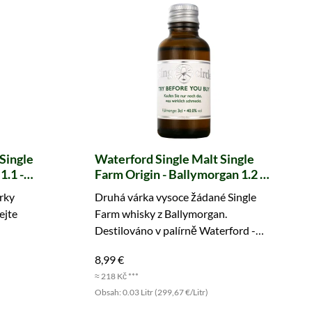
Single
Waterford Single Malt Single
1.1 -
Farm Origin - Ballymorgan 1.2 -
vzorek (Tasting Circle)
rky
Druhá várka vysoce žádané Single
ejte
Farm whisky z Ballymorgan.
Destilováno v palírně Waterford -
objednejte si hned.
8,99 €
≈ 218 Kč ***
Obsah: 0.03 Litr (299,67 €/Litr)