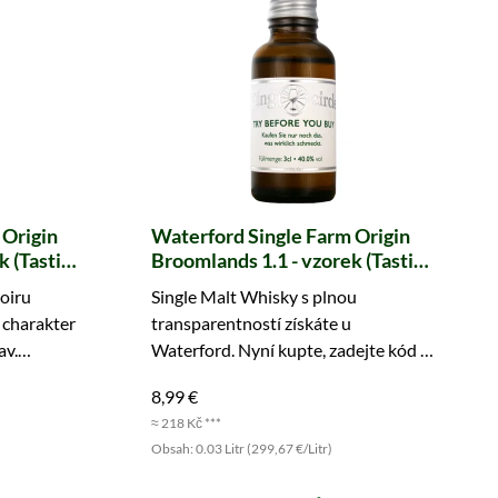
 Origin
Waterford Single Farm Origin
k (Tasting
Broomlands 1.1 - vzorek (Tasting
Circle)
oiru
Single Malt Whisky s plnou
 charakter
transparentností získáte u
av.
Waterford. Nyní kupte, zadejte kód a
objevte zajímavá fakta!
8,99 €
≈ 218 Kč ***
Obsah: 0.03 Litr (299,67 €/Litr)