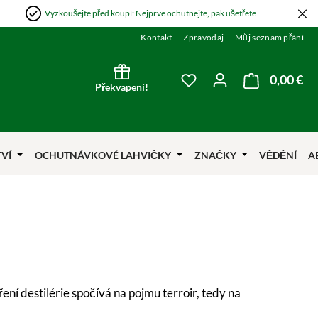
Vyzkoušejte před koupí: Nejprve ochutnejte, pak ušetřete
Kontakt
Zpravodaj
Můj seznam přání
0,00 €
Nák
Máte 0 položky v sezna
Překvapení!
TVÍ
OCHUTNÁVKOVÉ LAHVIČKY
ZNAČKY
VĚDĚNÍ
A
ní destilérie spočívá na pojmu terroir, tedy na