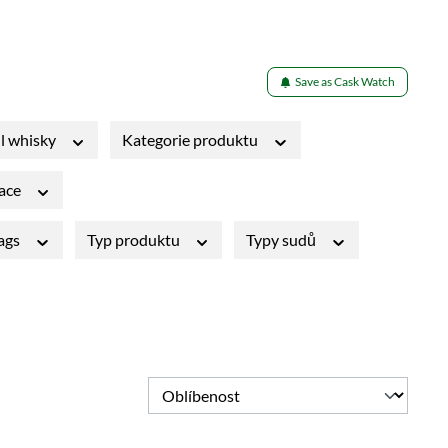
Save as Cask Watch
l whisky
Kategorie produktu
lace
Tags
Typ produktu
Typy sudů