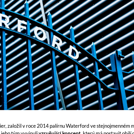
ier, založil v roce 2014 palírnu Waterford ve stejnojmenném 
a jeho tým vyvinuli
vzrušující koncept
, který má postavit obilí