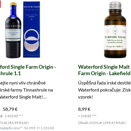
ord Single Farm Origin -
Waterford Single Malt 
hrule 1.1
Farm Origin - Lakefield 
vzorek (Tasting Circle)
jte nyní vliv chráněné
Úspěšná řada irské destilé
irské farmy Tinnashrule na
Waterford pokračuje: Získ
aterford Single Malt!
vzorek!
ejte hned!
€
58,79 €
8,99 €
Kč
1 423 Kč ***
≈ 218 Kč ***
 Litr (83,99 €/Litr)
Obsah: 0.03 Litr (299,67 €/Litr)
nejlepší cena**: 54,99 €
(≈ 1 331 Kč