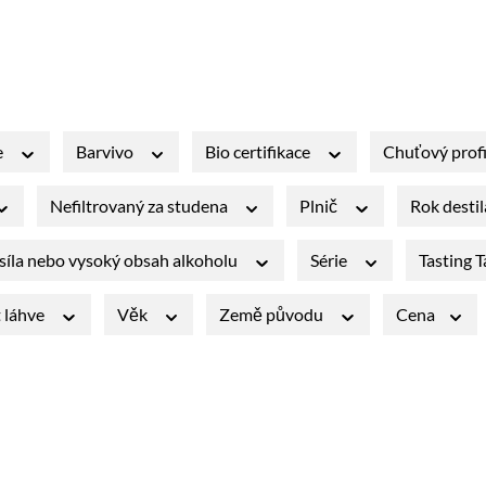
e
Barvivo
Bio certifikace
Chuťový profi
Nefiltrovaný za studena
Plnič
Rok desti
síla nebo vysoký obsah alkoholu
Série
Tasting 
t láhve
Věk
Země původu
Cena