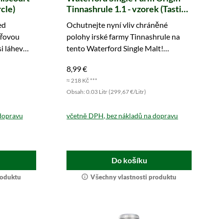
rcle)
Tinnashrule 1.1 - vzorek (Tasting
Circle)
ed
Ochutnejte nyní vliv chráněné
uřovou
polohy irské farmy Tinnashrule na
i láhev
tento Waterford Single Malt!
Objednejte hned!
8,99 €
≈ 218 Kč ***
Obsah: 0.03 Litr (299,67 €/Litr)
dopravu
včetně DPH, bez nákladů na dopravu
Do košíku
roduktu
Všechny vlastnosti produktu