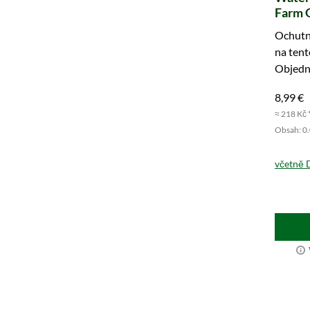
Farm O
vzorek
Ochutne
na tent
Objedne
8,99 €
≈ 218 Kč 
Obsah: 0.0
včetně 