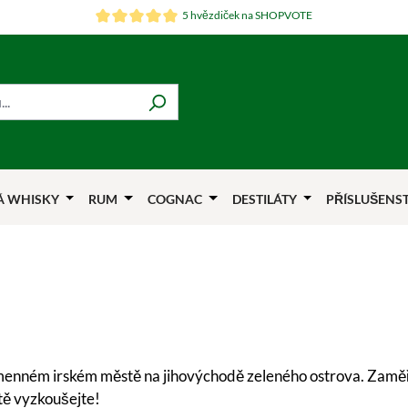
5 hvězdiček na SHOPVOTE
Á WHISKY
RUM
COGNAC
DESTILÁTY
PŘÍSLUŠENS
ojmenném irském městě na jihovýchodě zeleného ostrova. Zaměře
tě vyzkoušejte!