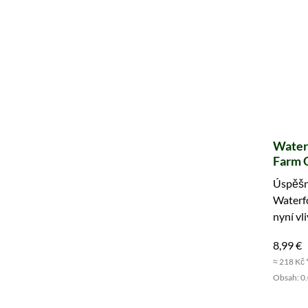
Waterf
Farm O
vzorek
Úspěšná
Waterf
nyní vl
8,99 €
≈ 218 Kč 
Obsah: 0.0