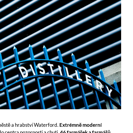
městě a hrabství Waterford.
Extrémně moderní
 do centra pozornosti a chuti.
46 farmářek a farmářů