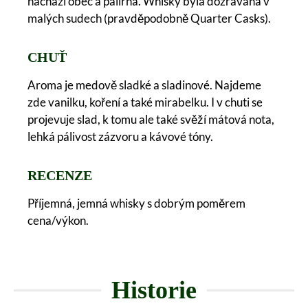
nachází obec a palírna. Whisky byla dozrávána v
malých sudech (pravděpodobně Quarter Casks).
CHUŤ
Aroma je medově sladké a sladinové. Najdeme
zde vanilku, koření a také mirabelku. I v chuti se
projevuje slad, k tomu ale také svěží mátová nota,
lehká pálivost zázvoru a kávové tóny.
RECENZE
Příjemná, jemná whisky s dobrým poměrem
cena/výkon.
Historie