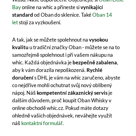
Bay
online na whic a přineste si
vynikající
standard
od Oban do sklenice. Také
Oban 14
let
stojí za vyzkoušení.
A tak, jak se můžete spolehnout na
vysokou
kvalitu
u tradiční značky Oban - můžete se na to
samozřejmě spolehnout i při vašem nákupu na
whic. Každá objednávka je
bezpečně zabalena
,
aby k vám dorazila nepoškozená.
Rychlé
doručení
s DHL je vám na whic zaručeno, abyste
co nejdříve mohli ochutnat svůj nový oblíbený
nápoj. Náš
kompetentní zákaznický servis
je
dalším důvodem, proč koupit Oban Whisky v
online obchodě whic.cz. Pokud máte dotazy
ohledně vašich objednávek, neváhejte využít
náš
kontaktní formulář
.