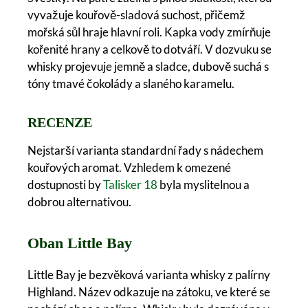
vyvažuje kouřově-sladová suchost, přičemž
mořská sůl hraje hlavní roli. Kapka vody zmírňuje
kořenité hrany a celkově to dotváří. V dozvuku se
whisky projevuje jemně a sladce, dubově suchá s
tóny tmavé čokolády a slaného karamelu.
RECENZE
Nejstarší varianta standardní řady s nádechem
kouřových aromat. Vzhledem k omezené
dostupnosti by
Talisker 18
byla myslitelnou a
dobrou alternativou.
Oban Little Bay
Little Bay je bezvěková varianta whisky z palírny
Highland. Název odkazuje na zátoku, ve které se