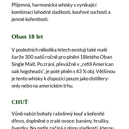
Příjemná, harmonická whisky s vynikající
kombinací lahodné sladkosti, kouřové suchosti a
jemné kořenitosti.
Oban 18 let
V posledních několika letech existují také malé
šarže 300 sudů ročně pro plnění 18letého Oban
Single Malt. Po zrání, převážně v „refill American
oak hogsheads“, je poté plněn s 43 % obj. Většinou
je tento whisky k dispozici pouze jako distillery-
only nebo na americkém trhu.
CHUŤ
Vůně nabízí bohatý rašelinný kouř a kořenité
dřevo, doplněné o zralé ovoce: banány, hrušky,
švestky. Na patře začíná s plnou sladkostí, kterou