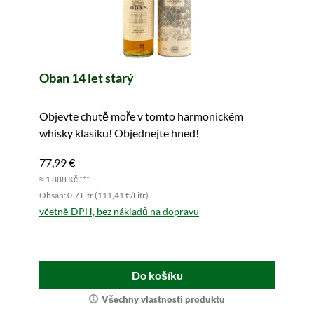
Oban 14 let starý
Objevte chutě moře v tomto harmonickém
whisky klasiku! Objednejte hned!
77,99 €
≈ 1 888 Kč ***
Obsah: 0.7 Litr (111,41 €/Litr)
včetně DPH, bez nákladů na dopravu
Do košíku
Všechny vlastnosti produktu