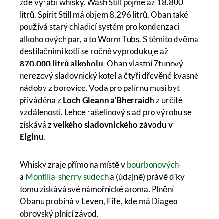
zde vyrábí whisky. Wash Still pojme až 18.800
litrů. Spirit Still má objem 8.296 litrů. Oban také
používá starý chladicí systém pro kondenzaci
alkoholových par, a to Worm Tubs. S těmito dvěma
destilačními kotli se ročně vyprodukuje až
870.000 litrů alkoholu
. Oban vlastní 7tunový
nerezový sladovnický kotel a čtyři dřevěné kvasné
nádoby z borovice. Voda pro palírnu musí být
přiváděna z
Loch Gleann a’Bherraidh
z určité
vzdálenosti. Lehce rašelinový slad pro výrobu se
získává z
velkého sladovnického závodu v
Elginu
.
Whisky zraje přímo na místě v
bourbonových
-
a
Montilla-sherry sudech
a (údajně) právě díky
tomu získává své námořnické aroma. Plnění
Obanu probíhá v Leven, Fife, kde má Diageo
obrovský plnící závod.