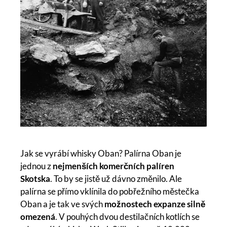
Jak se vyrábí whisky Oban? Palírna Oban je
jednou z
nejmenších komerčních palíren
Skotska
. To by se jistě už dávno změnilo. Ale
palírna se přímo vklínila do pobřežního městečka
Oban a je tak ve svých
možnostech expanze silně
omezená
. V pouhých dvou destilačních kotlích se