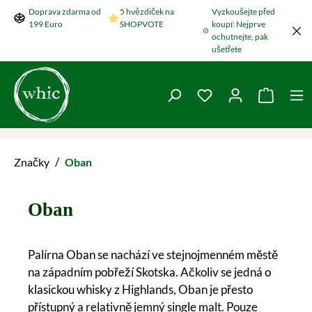
Doprava zdarma od
5 hvězdiček na
Vyzkoušejte před
Přeskočit na hlavní obsah
199 Euro
SHOPVOTE
koupí: Nejprve
ochutnejte, pak
ušetřete
Máte 0 položky v se
Nákupní
/
Značky
Oban
Oban
Palírna Oban se nachází ve stejnojmenném městě
na západním pobřeží Skotska. Ačkoliv se jedná o
klasickou whisky z Highlands, Oban je přesto
přístupný a relativně jemný single malt. Pouze