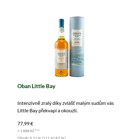
Oban Little Bay
Intenzivně zralý díky zvlášť malým sudům vás
Little Bay překvapí a okouzlí.
77,99 €
≈ 1 888 Kč ***
Obsah: 0.7 Litr (111,41 €/Litr)