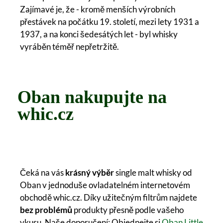
Zajímavé je, že - kromě menších výrobních
přestávek na počátku 19. století, mezi lety 1931 a
1937, a na konci šedesátých let - byl whisky
vyráběn téměř nepřetržitě.
Oban nakupujte na
whic.cz
Čeká na vás
krásný výběr
single malt whisky od
Oban v jednoduše ovladatelném internetovém
obchodě whic.cz. Díky užitečným filtrům najdete
bez problémů
produkty přesně podle vašeho
vkusu. Naše doporučení: Objednejte si
Oban Little