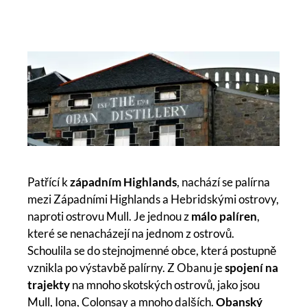
Patřící k
západním Highlands
, nachází se palírna
mezi Západními Highlands a Hebridskými ostrovy,
naproti ostrovu Mull. Je jednou z
málo palíren
,
které se nenacházejí na jednom z ostrovů.
Schoulila se do stejnojmenné obce, která postupně
vznikla po výstavbě palírny. Z Obanu je
spojení na
trajekty
na mnoho skotských ostrovů, jako jsou
Mull, Iona, Colonsay a mnoho dalších.
Obanský