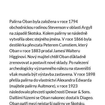
Palírna Oban byla založena v roce 1794
obchodnickou rodinou Stevenson v oblasti Argyll
na západě Skotska. Kolem palírny se následně
vytvořila obec stejného jména. V roce 1866 byla
destilérka převzata Peterem Cumstiem, který
Oban v roce 1883 prodal Jamesi Walteru
Higginovi. Nový majitel chtěl Oban důkladně
zrenovovat a postavit nové sklady. Po nalezení
archeologicky významného nálezu na staveništi
však musela být výstavba zastavena. V roce 1898
přešla palírna do vlastnictví Alexandra Edwarda
(majitele palírny Aultmore), v roce 1923
následovalo převzetí společností Dewar & Sons.
Dalšími fúzemi se Oban nakonec dostal k Diageo.
Oban patří mezi nejstarší palírny ve Skotsku.