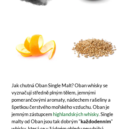
Jak chutná Oban Single Malt? Oban whisky se
vyznačují středně plným tělem, jemnými
pomerančovými aromaty, nádechem rašeliny a
špetkou čerstvého mořského vzduchu. Oban je
jemným zástupcem
highlandských whisky
. Single
malty od Oban jsou tak dobrým "
každodenním
"
whisky, která se v žádném ohledu nevyhýbá