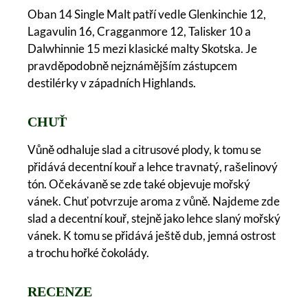
Oban 14 Single Malt patří vedle Glenkinchie 12,
Lagavulin 16, Cragganmore 12, Talisker 10 a
Dalwhinnie 15 mezi klasické malty Skotska. Je
pravděpodobně nejznámějším zástupcem
destilérky v západních Highlands.
CHUŤ
Vůně odhaluje slad a citrusové plody, k tomu se
přidává decentní kouř a lehce travnatý, rašelinový
tón. Očekávaně se zde také objevuje mořský
vánek. Chuť potvrzuje aroma z vůně. Najdeme zde
slad a decentní kouř, stejně jako lehce slaný mořský
vánek. K tomu se přidává ještě dub, jemná ostrost
a trochu hořké čokolády.
RECENZE