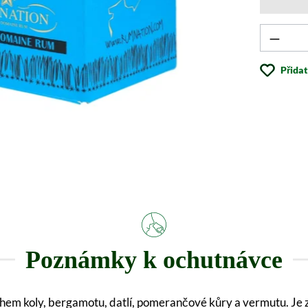
Produk
Přida
Poznámky k ochutnávce
em koly, bergamotu, datlí, pomerančové kůry a vermutu. Je 