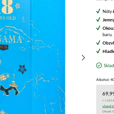
Nóty
Jemný
Okouz
baru.
Obzvl
Hladk
Sklad
Alkohol: 40
69,9
≈ 1 693 
včetně D
Obsah:
0