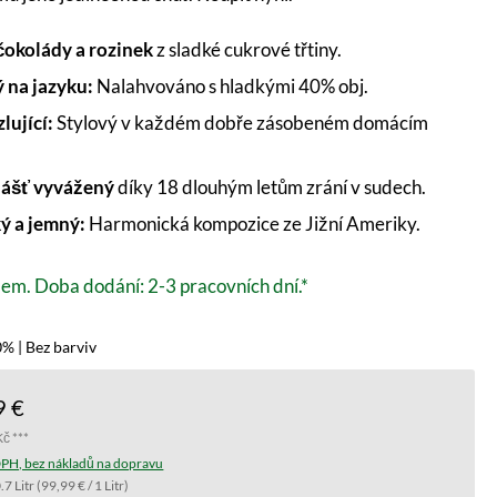
čokolády a rozinek
z sladké cukrové třtiny.
 na jazyku:
Nalahvováno s hladkými 40% obj.
lující:
Stylový v každém dobře zásobeném domácím
ášť vyvážený
díky 18 dlouhým letům zrání v sudech.
ý a jemný:
Harmonická kompozice ze Jižní Ameriky.
em. Doba dodání: 2-3 pracovních dní.*
% | Bez barviv
9 €
Kč ***
PH, bez nákladů na dopravu
.7 Litr
(99,99 € / 1 Litr)