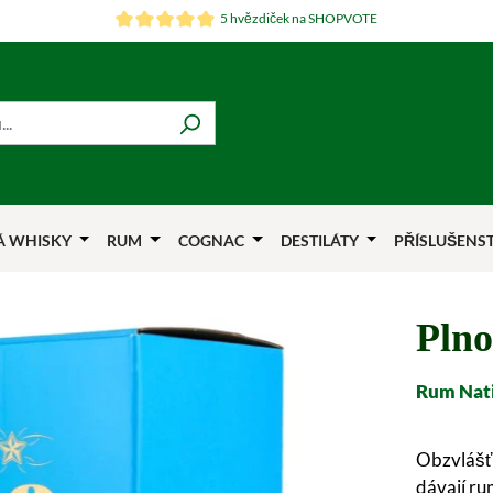
5 hvězdiček na SHOPVOTE
Á WHISKY
RUM
COGNAC
DESTILÁTY
PŘÍSLUŠENS
Plno
Rum Nati
Obzvlášť 
dávají ru