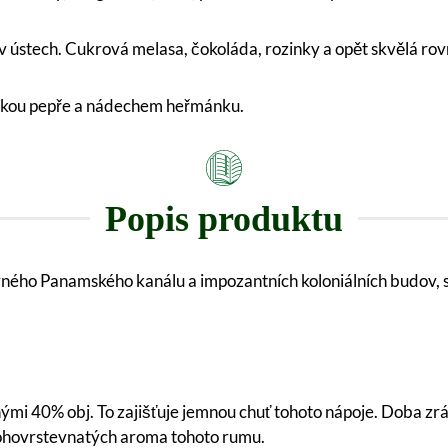
 v ústech. Cukrová melasa, čokoláda, rozinky a opět skvělá 
etkou pepře a nádechem heřmánku.
Popis produktu
ého Panamského kanálu a impozantních koloniálních budov, ste
mi 40% obj. To zajišťuje jemnou chuť tohoto nápoje. Doba zrá
nohovrstevnatých aroma tohoto rumu.