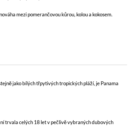
rovnováha mezi pomerančovou kůrou, kolou a kokosem.
jně jako bílých třpytivých tropických pláží, je Panama
ní trvala celých 18 let v pečlivě vybraných dubových