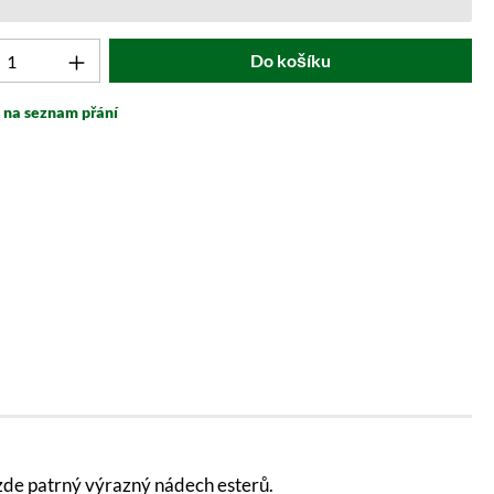
t počet: Zadejte požadovanou hodnotu nebo 
Do košíku
t na seznam přání
zde patrný výrazný nádech esterů.