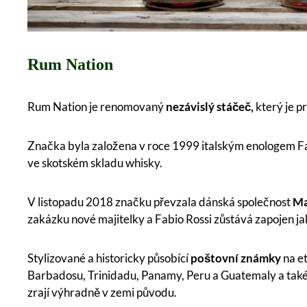
Rum Nation
Rum Nation je renomovaný
nezávislý stáčeč,
který je p
Značka byla založena v roce 1999 italským enologem F
ve skotském skladu whisky.
V listopadu 2018 značku převzala dánská společnost
Ma
zakázku nové majitelky a Fabio Rossi zůstává zapojen j
Stylizované a historicky působící
poštovní známky
na et
Barbadosu, Trinidadu, Panamy, Peru a Guatemaly a tak
zrají výhradně v zemi původu.