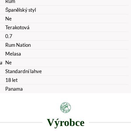
Rum
Španělský styl
Ne
Terakotová
0.7
Rum Nation
Melasa
u
Ne
Standardní lahve
18 let
Panama
Výrobce