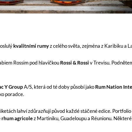
roslulý
kvalitními rumy
z celého světa, zejména z Karibiku a L
abiem Rossim pod hlavičkou
Rossi & Rossi
v Trevisu. Podnětem
c Y Group
A/S, která od té doby působí jako
Rum Nation Inte
ako poradce.
iketách lahví zdůrazňují původ každé stáčené edice. Portfoli
é
rhum agricole
z Martiniku, Guadeloupu a Réunionu. Některé ed