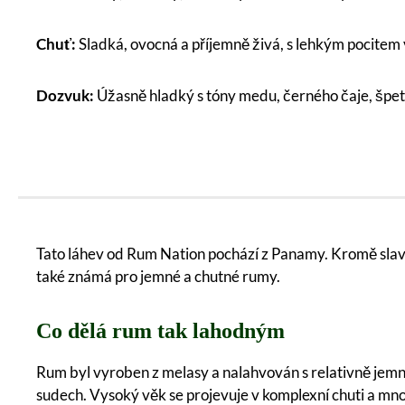
Chuť:
Sladká, ovocná a příjemně živá, s lehkým pocitem
Dozvuk:
Úžasně hladký s tóny medu, černého čaje, šp
Tato láhev od Rum Nation pochází z Panamy. Kromě slavn
také známá pro jemné a chutné rumy.
Co dělá rum tak lahodným
Rum byl vyroben z melasy a nalahvován s relativně jemný
sudech. Vysoký věk se projevuje v komplexní chuti a m