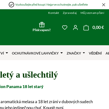
Vyzkoušejte před koupí: Nejprve ochutnejte, pak ušetřete
Kontakt
Zpravodaj
Můj seznam přání
0,00 €
Nák
Máte 0 položky v sezna
Překvapení!
TVÍ
OCHUTNÁVKOVÉ LAHVIČKY
ZNAČKY
VĚDĚNÍ
A
letý a ušlechtilý
on Panama 18 let starý
aromatická melasa a 18 let zrání v dubových sudech
mu jeho jedinečnou chuť. Koupit nyní.