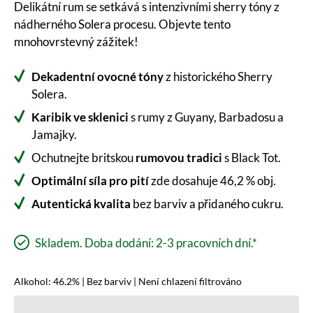
Delikátní rum se setkává s intenzivními sherry tóny z
nádherného Solera procesu. Objevte tento
mnohovrstevný zážitek!
Dekadentní ovocné tóny
z historického Sherry
Solera.
Karibik ve sklenici
s rumy z Guyany, Barbadosu a
Jamajky.
Ochutnejte britskou
rumovou tradici
s Black Tot.
Optimální síla pro pití
zde dosahuje 46,2 % obj.
Autentická kvalita
bez barviv a přidaného cukru.
Skladem. Doba dodání: 2-3 pracovních dní.*
Alkohol: 46.2% | Bez barviv | Není chlazení filtrováno