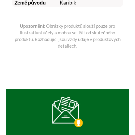
Země původu
Karibik
Upozornění
: Obrázky produktů slouží pouze pro
ilustrativní účely a mohou se lišit od skutečného
produktu. Rozhodující jsou vždy údaje v produktových
detailech.