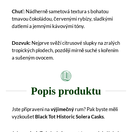
Chuť:
Nádherně sametová textura s bohatou
tmavou čokoládou, červenými rybízy, sladkými
datlemi a jemnými kávovými tóny.
Dozvuk:
Nejprve svěží citrusové slupky na zralých
tropických plodech, později mírně suché s kořením
a sušeným ovocem.
Popis produktu
Jste připraveni na
výjimečný
rum? Pak byste měli
vyzkoušet
Black Tot Historic Solera Casks
.