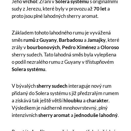
Jeho
vrchol
: Zrání v
Solera systému
s originálními
sudy z Jerezu, které byly v provozu až
70 let
a
proto jsou plné lahodných sherry aromat.
Základem tohoto lahodného rumu je vyvážená
směs
rumů z Guyany
,
Barbadosu
a
Jamajky
, které
zrály v
bourbonových
,
Pedro Ximénez
a
Oloroso
sherry sudech. Tato lahodná směs byla vylepšena
o podíl nezralého rumu z Guyany v třístupňovém
Solera systému
.
V bývalých
sherry sudech
interaguje nový rum
přidaný do Solera systému s již předzralým rumem
a získává tak ještě větší
hloubku
a
charakter
.
Výsledkem je nádherně mnohovrstevný, plný
intenzivních
sherry aromat
a
jednoduše
lahodný
.