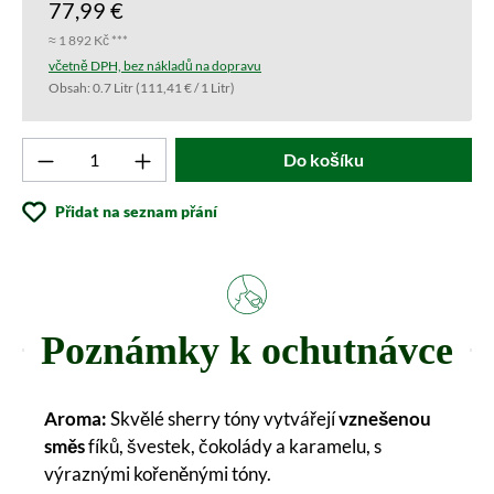
77,99 €
≈ 1 892 Kč ***
včetně DPH, bez nákladů na dopravu
Obsah:
0.7 Litr
(111,41 € / 1 Litr)
Produkt počet: Zadejte požadovanou hodnotu 
Do košíku
Přidat na seznam přání
Poznámky k ochutnávce
Aroma:
Skvělé sherry tóny vytvářejí
vznešenou
směs
fíků, švestek, čokolády a karamelu, s
výraznými kořeněnými tóny.