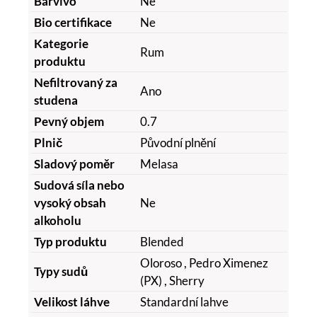
Barvivo
Ne
Bio certifikace
Ne
Kategorie
Rum
produktu
Nefiltrovaný za
Ano
studena
Pevný objem
0.7
Plnič
Původní plnění
Sladový poměr
Melasa
Sudová síla nebo
vysoký obsah
Ne
alkoholu
Typ produktu
Blended
Oloroso
, Pedro Ximenez
Typy sudů
(PX)
, Sherry
Velikost láhve
Standardní lahve