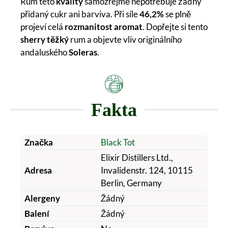
Rum této
kvality
samozřejmě nepotřebuje žádný
přidaný cukr ani barviva. Při síle
46,2%
se plně
projeví celá
rozmanitost aromat
. Dopřejte si tento
sherry těžký
rum a objevte vliv originálního
andaluského
Soleras
.
Fakta
Značka
Black Tot
Elixir Distillers Ltd.,
Adresa
Invalidenstr. 124, 10115
Berlin, Germany
Alergeny
Žádný
Balení
Žádný