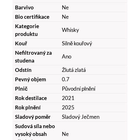
Barvivo
Ne
Bio certifikace
Ne
Kategorie
Whisky
produktu
Kouř
Silně kouřový
Nefiltrovaný za
Ano
studena
Odstín
Žlutá zlatá
Pevný objem
0.7
Plnič
Původní plnění
Rok destilace
2021
Rok plnění
2025
Sladový poměr
Sladový Ječmen
Sudová síla nebo
vysoký obsah
Ne