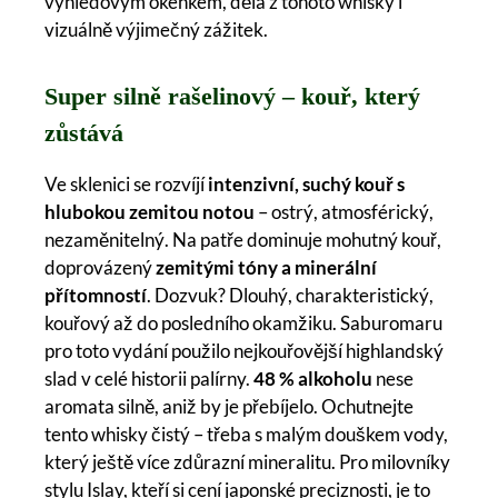
výhledovým okénkem, dělá z tohoto whisky i
vizuálně výjimečný zážitek.
Super silně rašelinový – kouř, který
zůstává
Ve sklenici se rozvíjí
intenzivní, suchý kouř s
hlubokou zemitou notou
– ostrý, atmosférický,
nezaměnitelný. Na patře dominuje mohutný kouř,
doprovázený
zemitými tóny a minerální
přítomností
. Dozvuk? Dlouhý, charakteristický,
kouřový až do posledního okamžiku. Saburomaru
pro toto vydání použilo nejkouřovější highlandský
slad v celé historii palírny.
48 % alkoholu
nese
aromata silně, aniž by je přebíjelo. Ochutnejte
tento whisky čistý – třeba s malým douškem vody,
který ještě více zdůrazní mineralitu. Pro milovníky
stylu Islay, kteří si cení japonské preciznosti, je to