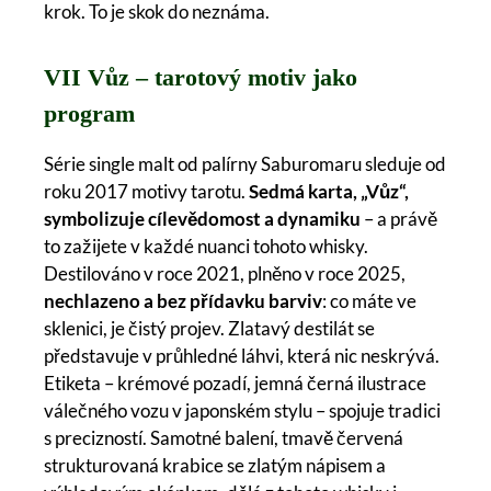
krok. To je skok do neznáma.
VII Vůz – tarotový motiv jako
program
Série single malt od palírny Saburomaru sleduje od
roku 2017 motivy tarotu.
Sedmá karta, „Vůz“,
symbolizuje cílevědomost a dynamiku
– a právě
to zažijete v každé nuanci tohoto whisky.
Destilováno v roce 2021, plněno v roce 2025,
nechlazeno a bez přídavku barviv
: co máte ve
sklenici, je čistý projev. Zlatavý destilát se
představuje v průhledné láhvi, která nic neskrývá.
Etiketa – krémové pozadí, jemná černá ilustrace
válečného vozu v japonském stylu – spojuje tradici
s precizností. Samotné balení, tmavě červená
strukturovaná krabice se zlatým nápisem a