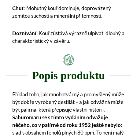
Chuť
: Mohutný kouř dominuje, doprovázený
zemitou suchostí a minerální přítomností.
Doznívání
: Kouř zůstává výrazně ulpívat, dlouhý a
charakteristický v závěru.
Popis produktu
Příklad toho, jak mnohotvárný a promyšlený může
být dobře vyrobený destilát – a jak odvážná může
být palírna, která přepisuje vlastní historii.
Saburomaru se s tímto vydáním odvažuje
něčeho, co v palírně od roku 1952 ještě nebylo
:
slad s obsahem fenolů plných 80 ppm. To není malý