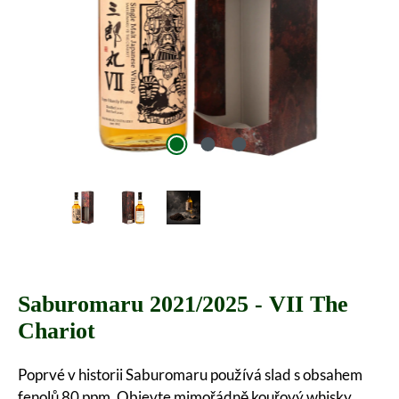
Saburomaru 2021/2025 - VII The
Chariot
Poprvé v historii Saburomaru používá slad s obsahem
fenolů 80 ppm. Objevte mimořádně kouřový whisky.