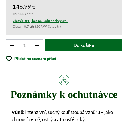
146,99 €
≈ 3 566 Kč ***
včetně DPH, bez nákladů na dopravu
Obsah:
0.7 Litr
(209,99 € / 1 Litr)
Produkt počet: Zadejte požadovanou hodnotu 
Do košíku
Přidat na seznam přání
Poznámky k ochutnávce
Vůně
: Intenzivní, suchý kouř stoupá vzhůru – jako
žhnoucí země, ostrý a atmosférický.