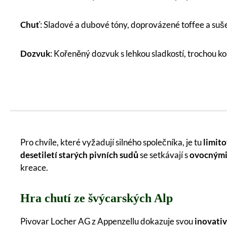
Chuť
: Sladové a dubové tóny, doprovázené toffee a s
Dozvuk
: Kořeněný dozvuk s lehkou sladkostí, trochou k
Pro chvíle, které vyžadují silného společníka, je tu
limito
desetiletí starých pivních sudů
se setkávají s
ovocnými 
kreace.
Hra chutí ze švýcarských Alp
Pivovar Locher AG z Appenzellu dokazuje svou
inovativn