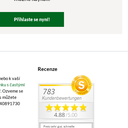
Přihlaste se nyní!
Recenze
ebo k vaší
nku s častými
ř
. Ozveme se
ás můžete
1 40891730