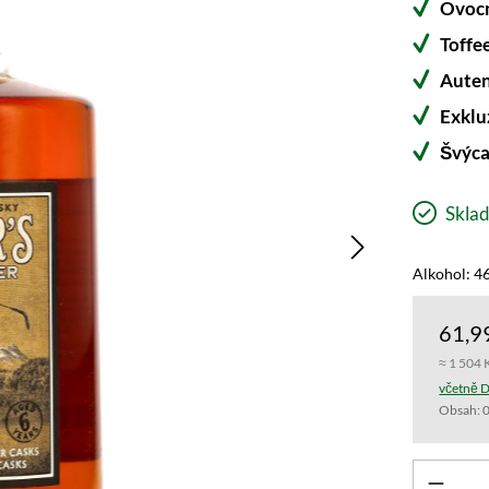
Ovocn
Toffe
Auten
Exklu
Švýca
Sklad
Alkohol: 46
61,9
≈ 1 504 
včetně D
Obsah:
0
Produk