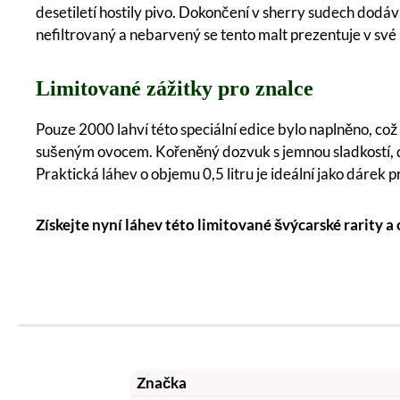
desetiletí hostily pivo. Dokončení v sherry sudech dodá
nefiltrovaný a nebarvený se tento malt prezentuje v sv
Limitované zážitky pro znalce
Pouze 2000 lahví této speciální edice bylo naplněno, co
sušeným ovocem. Kořeněný dozvuk s jemnou sladkostí, d
Praktická láhev o objemu 0,5 litru je ideální jako dárek 
Získejte nyní láhev této limitované švýcarské rarity a
Značka