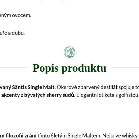
ušeným ovocem.
ouře a dubu.
Popis produktu
vaný Säntis Single Malt
. Okerově zbarvený destilát spojuje t
akcenty z bývalých sherry sudů
. Elegantní etiketa s golfis
í filozofii zrání
tímto 6letým Single Maltem. Nejprve whisky 