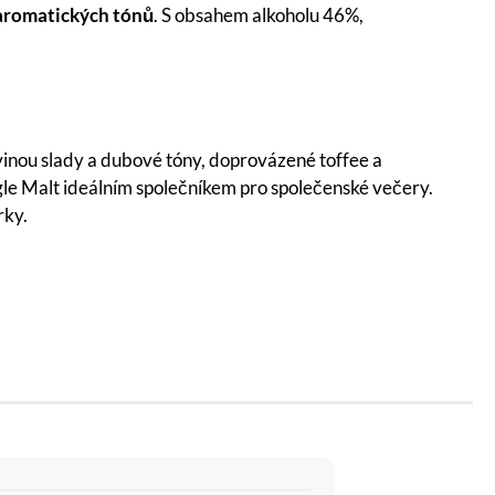
 aromatických tónů
. S obsahem alkoholu 46%,
ozvinou slady a dubové tóny, doprovázené toffee a
le Malt ideálním společníkem pro společenské večery.
rky.