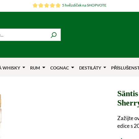
5 hvězdiček na SHOPVOTE
Á WHISKY
RUM
COGNAC
DESTILÁTY
PŘÍSLUŠENS
Säntis
Sherr
Zažijte o
edice s 2