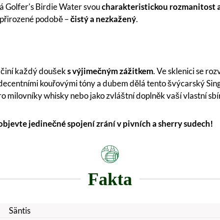
vá Golfer's Birdie Water svou
charakteristickou rozmanitost
é přirozené podobě –
čistý a nezkažený
.
ž činí každý doušek
s výjimečným zážitkem
. Ve sklenici se r
ecentními kouřovými tóny a dubem dělá tento švýcarský Sing
pro milovníky whisky nebo jako zvláštní doplněk vaší vlastní sbí
 objevte jedinečné spojení zrání v pivních a sherry sudech!
Fakta
Säntis