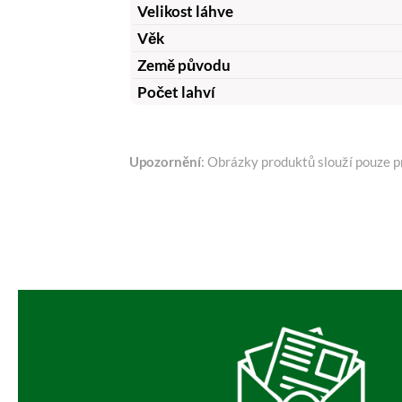
Velikost láhve
Věk
Země původu
Počet lahví
Upozornění
: Obrázky produktů slouží pouze pr