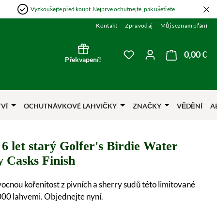
Vyzkoušejte před koupí: Nejprve ochutnejte, pak ušetřete
Kontakt
Zpravodaj
Můj seznam přání
0,00 €
Nák
Máte 0 položky v sezna
Překvapení!
TVÍ
OCHUTNÁVKOVÉ LAHVIČKY
ZNAČKY
VĚDĚNÍ
A
 6 let starý Golfer's Birdie Water
y Casks Finish
vocnou kořenitost z pivních a sherry sudů této limitované
000 lahvemi. Objednejte nyní.