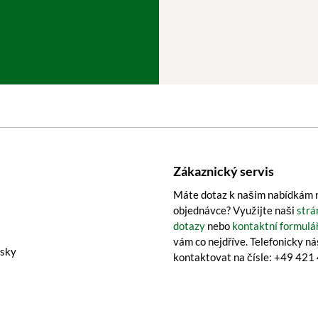
Zákaznický servis
Máte dotaz k našim nabídkám n
objednávce? Využijte naši
strá
dotazy
nebo
kontaktní formulá
vám co nejdříve. Telefonicky n
isky
kontaktovat na čísle: +49 42