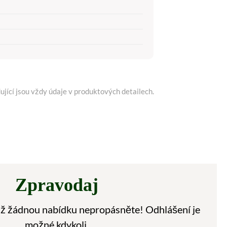
ující jsou vždy údaje v produktových detailech.
Zpravodaj
 už žádnou nabídku nepropásněte! Odhlášení je
možné kdykoli.