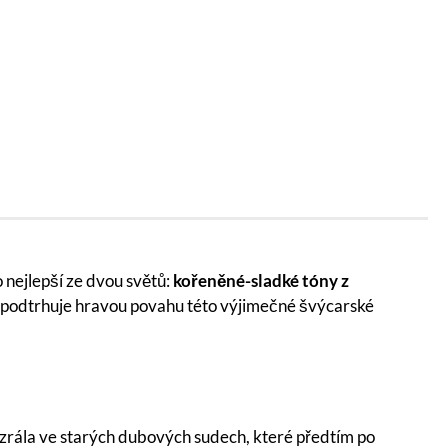
o nejlepší ze dvou světů:
kořeněné-sladké tóny z
tou podtrhuje hravou povahu této výjimečné švýcarské
zrála ve starých dubových sudech, které předtím po