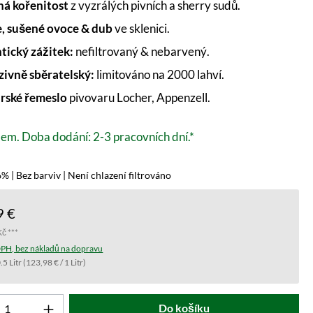
á kořenitost
z vyzrálých pivních a sherry sudů.
e, sušené ovoce & dub
ve sklenici.
tický zážitek:
nefiltrovaný & nebarvený.
zivně sběratelský:
limitováno na 2000 lahví.
rské řemeslo
pivovaru Locher, Appenzell.
em. Doba dodání: 2-3 pracovních dní.*
% | Bez barviv | Není chlazení filtrováno
9 €
Kč ***
PH, bez nákladů na dopravu
.5 Litr
(123,98 € / 1 Litr)
t počet: Zadejte požadovanou hodnotu nebo 
Do košíku