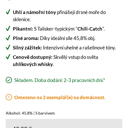
Uhlí a námořní tóny
přinášejí drsné moře do
sklenice.
Pikantní:
S Talisker-typickým "
Chili-Catch
".
Plné aroma:
Díky ideální síle 45,8% obj.
Silný zážitek:
Intenzivní uhelné a rašelinové tóny.
Cenově dostupný:
Skvělý vstup do světa
uhlíkových whisky
.
Skladem. Doba dodání: 2-3 pracovních dní.*
Omezeno na 2 exemplář(e) na domácnost.
Alkohol: 45.8% | S barvivem