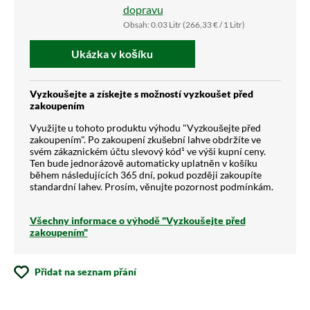
dopravu
Obsah:
0.03 Litr
(266,33 € / 1 Litr)
Ukázka v košíku
Vyzkoušejte a získejte s možností vyzkoušet před
zakoupením
Využijte u tohoto produktu výhodu "Vyzkoušejte před
zakoupením". Po zakoupení zkušební lahve obdržíte ve
svém zákaznickém účtu slevový kód¹ ve výši kupní ceny.
Ten bude jednorázově automaticky uplatněn v košíku
během následujících 365 dní, pokud později zakoupíte
standardní lahev. Prosím, věnujte pozornost podmínkám.
Všechny informace o výhodě "Vyzkoušejte před
zakoupením"
Přidat na seznam přání