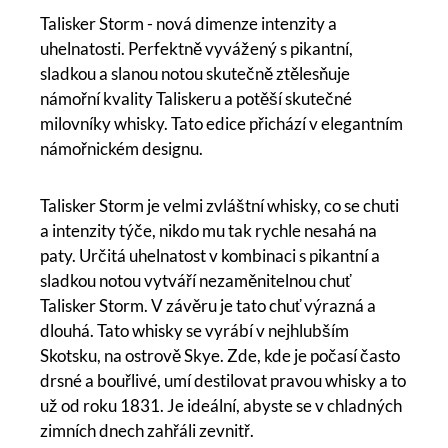
Talisker Storm - nová dimenze intenzity a
uhelnatosti. Perfektně vyvážený s pikantní,
sladkou a slanou notou skutečně ztělesňuje
námořní kvality Taliskeru a potěší skutečné
milovníky whisky. Tato edice přichází v elegantním
námořnickém designu.
Talisker Storm je velmi zvláštní whisky, co se chuti
a intenzity týče, nikdo mu tak rychle nesahá na
paty. Určitá uhelnatost v kombinaci s pikantní a
sladkou notou vytváří nezaměnitelnou chuť
Talisker Storm. V závěru je tato chuť výrazná a
dlouhá. Tato whisky se vyrábí v nejhlubším
Skotsku, na ostrově Skye. Zde, kde je počasí často
drsné a bouřlivé, umí destilovat pravou whisky a to
už od roku 1831. Je ideální, abyste se v chladných
zimních dnech zahřáli zevnitř.