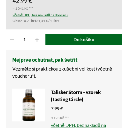
42,99 €
≈ 1 041 Kč ***
včetně DPH, bez nákladů na dopravu
Obsah:
0.7 Litr
(61,41 € / 1 Litr)
Produkt počet: Zadejte požadovanou hodnotu 
Do košíku
Nejprve ochutnat, pak šetřit
Vezměte si praktickou zkušební velikost (včetně
voucheru¹).
Talisker Storm - vzorek
(Tasting Circle)
7,99 €
≈ 193 Kč ***
včetně DPH, bez nákladů na