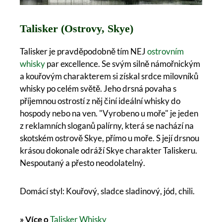
Talisker (Ostrovy, Skye)
Talisker je pravděpodobně tím NEJ
ostrovním
whisky
par excellence. Se svým silně námořnickým
a kouřovým charakterem si získal srdce milovníků
whisky po celém světě. Jeho drsná povaha s
příjemnou ostrostí z něj činí ideální whisky do
hospody nebo na ven. "Vyrobeno u moře" je jeden
z reklamních sloganů palírny, která se nachází na
skotském ostrově Skye, přímo u moře. S její drsnou
krásou dokonale odráží Skye charakter Taliskeru.
Nespoutaný a přesto neodolatelný.
Domácí styl: Kouřový, sladce sladinový, jód, chili.
» Více o
Talisker Whisky