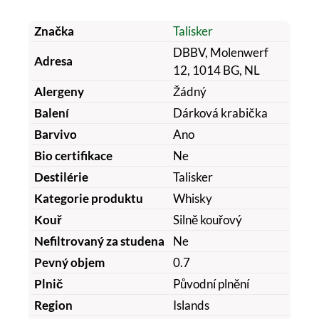
Značka
Talisker
DBBV, Molenwerf
Adresa
12, 1014 BG, NL
Alergeny
Žádný
Balení
Dárková krabička
Barvivo
Ano
Bio certifikace
Ne
Destilérie
Talisker
Kategorie produktu
Whisky
Kouř
Silně kouřový
Nefiltrovaný za studena
Ne
Pevný objem
0.7
Plnič
Původní plnění
Region
Islands