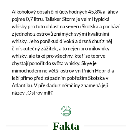
Alkoholový obsah činí úctyhodných 45,8% a láhev
pojme 0,7 litru. Talisker Storm je velmi typická
whisky pro tuto oblast na severu Skotska a pochází
z jednoho z ostrovů známých svými kvalitními
whisky. Jeho poněkud divoká a drsná chuť z něj
činí skutečný zážitek, a to nejen pro milovníky
whisky, ale také pro všechny, kteří se teprve
chystají ponořit do světa whisky. Skye je
mimochodem největší ostrov vnitřních Hebrid a
leží přímo před západním pobřežím Skotska v
Atlantiku. V překladu z němčiny znamená její
název „Ostrov mlh“.
Fakta