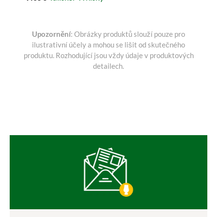
Upozornění
: Obrázky produktů slouží pouze pro
ilustrativní účely a mohou se lišit od skutečného
produktu. Rozhodující jsou vždy údaje v produktových
detailech.