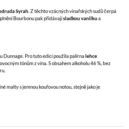
odruda Syrah
. Z těchto vzácných vinařských sudů čerpá
 plnění Bourbonu pak přidávají
sladkou vanilku
a
pu Dunnage. Pro tuto edici použila palírna
lehce
 k ovocným tónům z vína. S obsahem alkoholu 46 %, bez
uru.
lné malty s jemnou kouřovou notou, stejně jako je