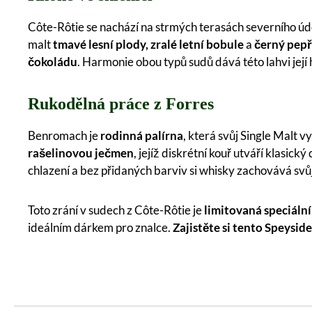
Côte-Rôtie se nachází na strmých terasách severního úd
malt
tmavé lesní plody, zralé letní bobule
a
černý pepř
čokoládu
. Harmonie obou typů sudů dává této lahvi jej
Rukodělná práce z Forres
Benromach je
rodinná palírna
, která svůj Single Malt 
rašelinovou ječmen
, jejíž diskrétní kouř utváří klasi
chlazení a bez přidaných barviv si whisky zachovává svů
Toto zrání v sudech z Côte-Rôtie je
limitovaná speciální
ideálním dárkem pro znalce.
Zajistěte si tento Speysid