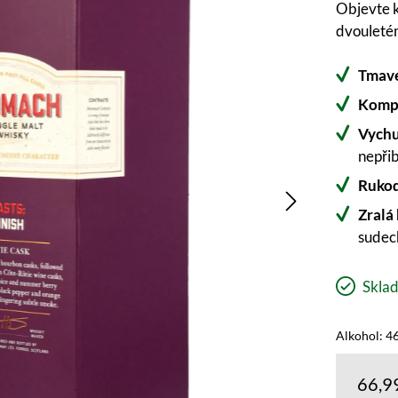
Objevte k
dvouletém
Tmavé
Komp
Vychu
nepři
Rukod
Zralá
sudec
Sklad
Alkohol: 46
66,9