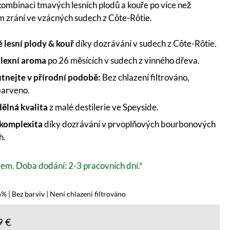
ombinaci tmavých lesních plodů a kouře po více než
 zrání ve vzácných sudech z Côte-Rôtie.
 lesní plody & kouř
díky dozrávání v sudech z Côte-Rôtie.
lexní aroma
po 26 měsících v sudech z vinného dřeva.
tnejte v přírodní podobě:
Bez chlazení filtrováno,
barveno.
ělná kvalita
z malé destilerie ve Speyside.
 komplexita
díky dozrávání v prvoplňových bourbonových
h.
em. Doba dodání: 2-3 pracovních dní.*
% | Bez barviv | Není chlazení filtrováno
9 €