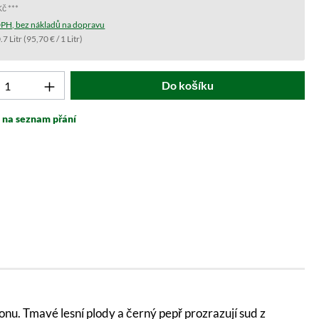
Kč ***
PH, bez nákladů na dopravu
.7 Litr
(95,70 € / 1 Litr)
t počet: Zadejte požadovanou hodnotu nebo 
Do košíku
t na seznam přání
bonu. Tmavé lesní plody a černý pepř prozrazují sud z