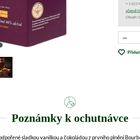
≈ 1 621 
včetně D
Obsah:
0
Produk
Přida
Poznámky k ochutnávce
, podpořené sladkou vanilkou a čokoládou z prvního plnění Bour