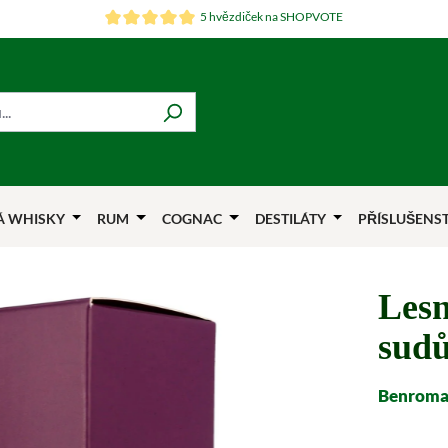
5 hvězdiček na SHOPVOTE
Á WHISKY
RUM
COGNAC
DESTILÁTY
PŘÍSLUŠENS
Lesn
sud
Benromac