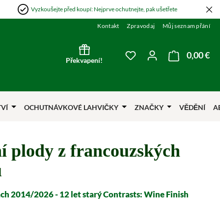
Vyzkoušejte před koupí: Nejprve ochutnejte, pak ušetřete
Kontakt
Zpravodaj
Můj seznam přání
0,00 €
Nák
Máte 0 položky v sezna
Překvapení!
TVÍ
OCHUTNÁVKOVÉ LAHVIČKY
ZNAČKY
VĚDĚNÍ
A
í plody z francouzských
ů
h 2014/2026 - 12 let starý Contrasts: Wine Finish