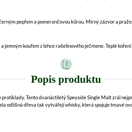
 černým pepřem a pomerančovou kůrou. Mírný zázvor a pražený
lody a jemným kouřem z lehce rašelinového ječmene. Teplé koře
Popis produktu
protiklady. Tento dvanáctiletý Speyside Single Malt zrál nejp
cela odlišná dřeva tak vytvářejí whisky, která spojuje tmavé 