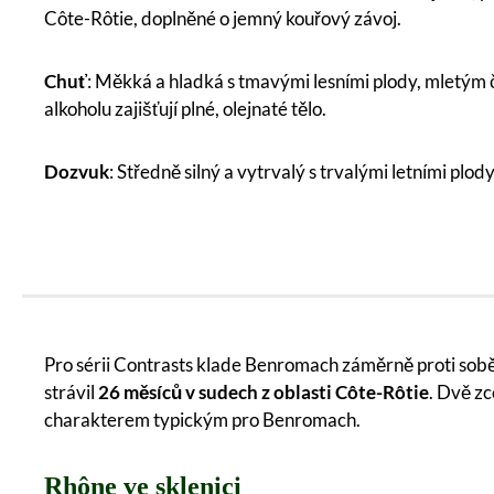
Côte-Rôtie, doplněné o jemný kouřový závoj.
Chuť
: Měkká a hladká s tmavými lesními plody, mletým
alkoholu zajišťují plné, olejnaté tělo.
Dozvuk
: Středně silný a vytrvalý s trvalými letními p
Pro sérii Contrasts klade Benromach záměrně proti sobě 
strávil
26 měsíců v sudech z oblasti Côte-Rôtie
. Dvě z
charakterem typickým pro Benromach.
Rhône ve sklenici