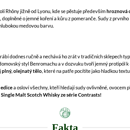
olí Rhôny jižně od Lyonu, kde se pěstuje především
hroznová 
, doplněné o jemné koření a kůru z pomeranče. Sudy z prvního
í hlubokou medovou barvu.
vyrábí dodnes ručně a nechává ho zrát v tradičních sklepech ty
cký domovský styl Benromachu a v dozvuku tvoří jemný protipól
j
plný, olejnatý tělo
, které na patře pocítíte jako hladkou text
 edice
a osloví všechny, kteří hledají sudy ovlivněné, ovocem p
e Single Malt Scotch Whisky ze série Contrasts!
Fakta