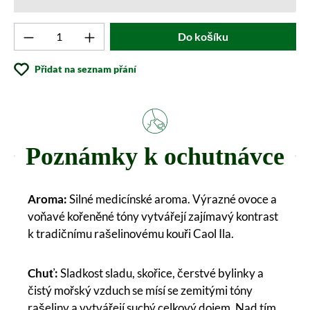
Produkt počet: Zadejte požadovanou hodnotu 
Do košíku
Přidat na seznam přání
Poznámky k ochutnávce
Aroma:
Silné medicínské aroma. Výrazné ovoce a
voňavé kořeněné tóny vytvářejí zajímavý kontrast
k tradičnímu rašelinovému kouři Caol Ila.
Chuť:
Sladkost sladu, skořice, čerstvé bylinky a
čistý mořský vzduch se mísí se zemitými tóny
rašeliny a vytvářejí suchý celkový dojem. Nad tím