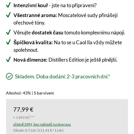
Intenzivní kouř
- jste na to připraveni?
Všestranné aroma:
Moscatelové sudy přinášejí
ořechové tóny.
Věnujte
dostatek času
tomuto komplexnímu nápoji.
Špičková kvalita:
Na to se u Caol Ila vždy můžete
spolehnout.
Nová dimenze:
Distillers Edition je ještě plnější.
Skladem. Doba dodání: 2-3 pracovních dní.*
Alkohol: 43% | S barvivem
77,99 €
≈ 1 892 Kč ***
včetně DPH, bez nákladů na dopravu
Obsah:
0.7 Litr
(111,41 € / 1 Litr)