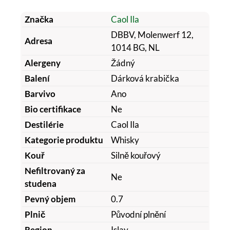
Značka
Caol Ila
DBBV, Molenwerf 12,
Adresa
1014 BG, NL
Alergeny
Žádný
Balení
Dárková krabička
Barvivo
Ano
Bio certifikace
Ne
Destilérie
Caol Ila
Kategorie produktu
Whisky
Kouř
Silně kouřový
Nefiltrovaný za
Ne
studena
Pevný objem
0.7
Plnič
Původní plnění
Region
Islay