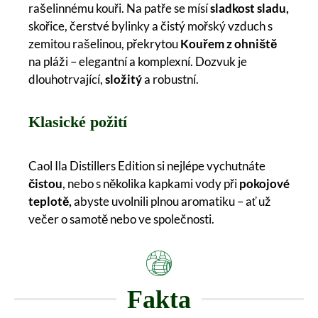
rašelinnému kouři. Na patře se mísí
sladkost sladu,
skořice, čerstvé bylinky a čistý mořský vzduch s
zemitou rašelinou, překrytou
Kouřem z ohniště
na pláži – elegantní a komplexní. Dozvuk je
dlouhotrvající,
složitý
a robustní.
Klasické požití
Caol Ila Distillers Edition si nejlépe vychutnáte
čistou
, nebo s několika kapkami vody při
pokojové
teplotě,
abyste uvolnili plnou aromatiku – ať už
večer o samotě nebo ve společnosti.
Fakta