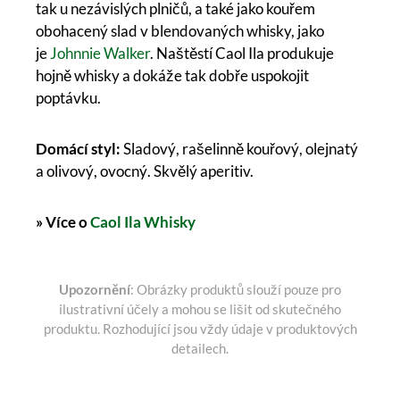
tak u nezávislých plničů, a také jako kouřem
obohacený slad v blendovaných whisky, jako
je
Johnnie Walker
. Naštěstí Caol Ila produkuje
hojně whisky a dokáže tak dobře uspokojit
poptávku.
Domácí styl:
Sladový, rašelinně kouřový, olejnatý
a olivový, ovocný. Skvělý aperitiv.
» Více o
Caol Ila Whisky
Upozornění
: Obrázky produktů slouží pouze pro
ilustrativní účely a mohou se lišit od skutečného
produktu. Rozhodující jsou vždy údaje v produktových
detailech.