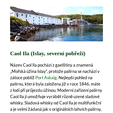
Caol Ila (Islay, severní pobřeží)
Název Caol Ila pochází z gaelštiny a znamená
„Mořská úžina Islay“, protože palírna se nachází v
zátoce poblíž
Port Askaig
. Nejlepší pohled na
palírnu, která byla založena již v roce 1846, máte
z lodi při průjezdu úžinou. Moderní zařízení palírny
Caol Ila jí umožňuje vyrábět různě uzené sladové
whisky. Sladová whisky od Caol Ila je multifunkční
a je velmi žádaná jak v originálních lahvích palírny,