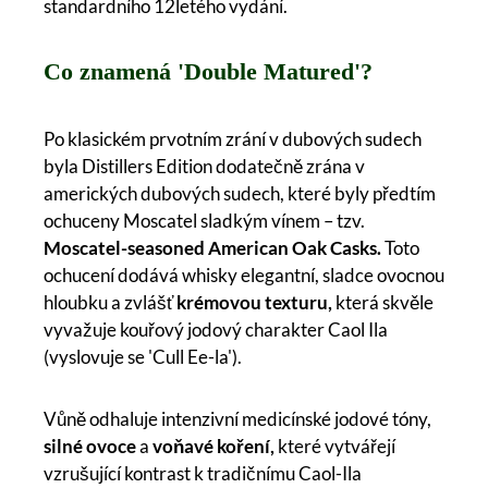
standardního 12letého vydání.
Co znamená 'Double Matured'?
Po klasickém prvotním zrání v dubových sudech
byla Distillers Edition dodatečně zrána v
amerických dubových sudech, které byly předtím
ochuceny Moscatel sladkým vínem – tzv.
Moscatel-seasoned American Oak Casks.
Toto
ochucení dodává whisky elegantní, sladce ovocnou
hloubku a zvlášť
krémovou texturu,
která skvěle
vyvažuje kouřový jodový charakter Caol Ila
(vyslovuje se 'Cull Ee-la').
Vůně odhaluje intenzivní medicínské jodové tóny,
silné ovoce
a
voňavé koření,
které vytvářejí
vzrušující kontrast k tradičnímu Caol-Ila