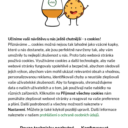
Učiníme vaši návštěvu u nás ještě chutnější - s cookies!
Přiznáváme ... cookies možná nejsou tak lahodné jako vzácné kapky,
které u nás dostanete, ale jsou perfektně navrženy tak, aby vám
umožnily tu nejlepší zkušenost u nás. Proto tato webová stránka
používá cookies. Využíváme cookies a další technologie, aby naše
webové stránky fungovaly spolehlivě a bezpečně, abychom sledovali
jejich výkon, abychom vám mohli ukázat relevantní obsah a vhodnou,
personalizovanou reklamu, identifikovali chyby a neustále zlepšovali
vaše uživatelské zkušenosti. Aby to fungovalo, shromažďujeme
data o našich uživatelích a o tom, jak používají naše nabídky na
různých zařízeních. Kliknutím na
Přijmout všechny cookies
nám
pomáháte zlepšovat webové stránky a reagovat na vaše preference
a přání. Další podrobnosti a všechny možnosti naleznete v
Nastavení
. Můžete je také kdykoli později upravit. Další informace
naleznete v našem
prohlášení o ochraně osobních údajů.
Pouze technicky nezbytné
Konfigurovat