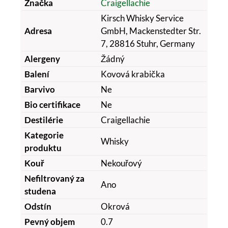
Značka
Craigellachie
Kirsch Whisky Service
Adresa
GmbH, Mackenstedter Str.
7, 28816 Stuhr, Germany
Alergeny
Žádný
Balení
Kovová krabička
Barvivo
Ne
Bio certifikace
Ne
Destilérie
Craigellachie
Kategorie
Whisky
produktu
Kouř
Nekouřový
Nefiltrovaný za
Ano
studena
Odstín
Okrová
Pevný objem
0.7