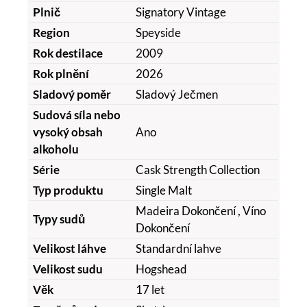
Plnič
Signatory Vintage
Region
Speyside
Rok destilace
2009
Rok plnění
2026
Sladový poměr
Sladový Ječmen
Sudová síla nebo
vysoký obsah
Ano
alkoholu
Série
Cask Strength Collection
Typ produktu
Single Malt
Madeira Dokončení
, Víno
Typy sudů
Dokončení
Velikost láhve
Standardní lahve
Velikost sudu
Hogshead
Věk
17 let