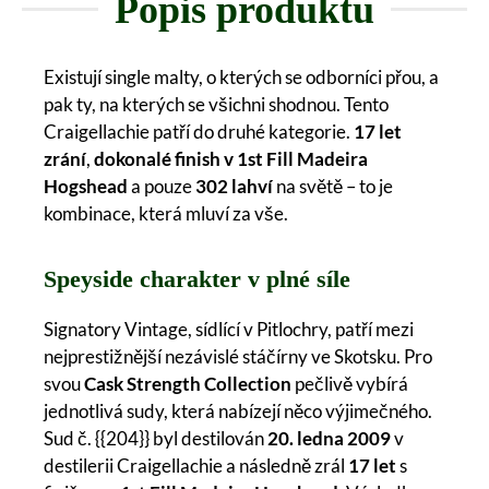
Popis produktu
Existují single malty, o kterých se odborníci přou, a
pak ty, na kterých se všichni shodnou. Tento
Craigellachie patří do druhé kategorie.
17 let
zrání
,
dokonalé finish v 1st Fill Madeira
Hogshead
a pouze
302 lahví
na světě – to je
kombinace, která mluví za vše.
Speyside charakter v plné síle
Signatory Vintage, sídlící v Pitlochry, patří mezi
nejprestižnější nezávislé stáčírny ve Skotsku. Pro
svou
Cask Strength Collection
pečlivě vybírá
jednotlivá sudy, která nabízejí něco výjimečného.
Sud č. {{204}} byl destilován
20. ledna 2009
v
destilerii Craigellachie a následně zrál
17 let
s