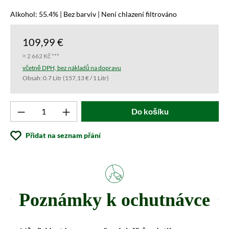
Alkohol: 55.4% | Bez barviv | Není chlazení filtrováno
109,99 €
≈ 2 662 Kč ***
včetně DPH, bez nákladů na dopravu
Obsah:
0.7 Litr
(157,13 € / 1 Litr)
Produkt počet: Zadejte požadovanou hodnotu 
Do košíku
Přidat na seznam přání
Poznámky k ochutnávce