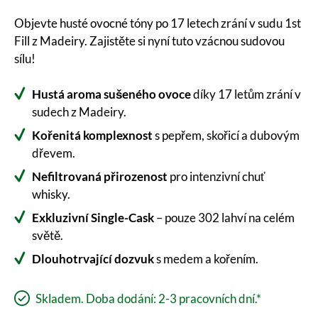
Objevte husté ovocné tóny po 17 letech zrání v sudu 1st
Fill z Madeiry. Zajistěte si nyní tuto vzácnou sudovou
sílu!
Hustá aroma sušeného ovoce
díky 17 letům zrání v
sudech z Madeiry.
Kořenitá komplexnost
s pepřem, skořicí a dubovým
dřevem.
Nefiltrovaná přirozenost
pro intenzivní chuť
whisky.
Exkluzivní Single-Cask
– pouze 302 lahví na celém
světě.
Dlouhotrvající dozvuk
s medem a kořením.
Skladem. Doba dodání: 2-3 pracovních dní.*