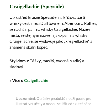
Craigellachie (Speyside)
Uprostřed krásné Speyside, na křižovatce tří
whisky cest, mezi Dufftownem, Aberlour a Rothes,
se nachází palírna whisky Craigellachie. Název
místa, se stejným názvem jako palírna whisky
Craigellachie, se vyslovuje jako „kreg-elláchie“ a
znamená skalní kopec.
Styl domu:
Těžký, masitý, ovocně-sladký a
sladový.
» Více o
Craigellachie
Upozornění
: Obrázky produktů slouží pouze pro
ilustrativní účely a mohou se lišit od skutečného