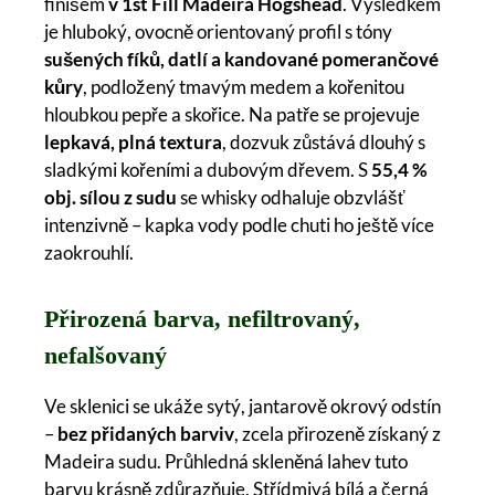
finišem
v 1st Fill Madeira Hogshead
. Výsledkem
je hluboký, ovocně orientovaný profil s tóny
sušených fíků, datlí a kandované pomerančové
kůry
, podložený tmavým medem a kořenitou
hloubkou pepře a skořice. Na patře se projevuje
lepkavá, plná textura
, dozvuk zůstává dlouhý s
sladkými kořeními a dubovým dřevem. S
55,4 %
obj. sílou z sudu
se whisky odhaluje obzvlášť
intenzivně – kapka vody podle chuti ho ještě více
zaokrouhlí.
Přirozená barva, nefiltrovaný,
nefalšovaný
Ve sklenici se ukáže sytý, jantarově okrový odstín
–
bez přidaných barviv
, zcela přirozeně získaný z
Madeira sudu. Průhledná skleněná lahev tuto
barvu krásně zdůrazňuje. Střídmivá bílá a černá