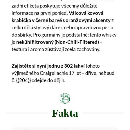
zadní etiketa poskytuje všechny důležité
informace na první pohled.
Válcová kovová
krabička v černé barvě s oranžovými akcenty
z
celku dělá stylový dárek nebo opravdovou perlu
do sbírky. Pro gurmány je podstatné: tento whisky
je
nekühlfiltrovaný (Non-Chill-Filtered)
–
textura i aroma zůstávají zcela zachovány.
Zajistěte si nyní jednu z 302 lahví
tohoto
výjimečného Craigellachie 17 let – dříve, než sud
č. {{204}} odejde do dějin.
Fakta