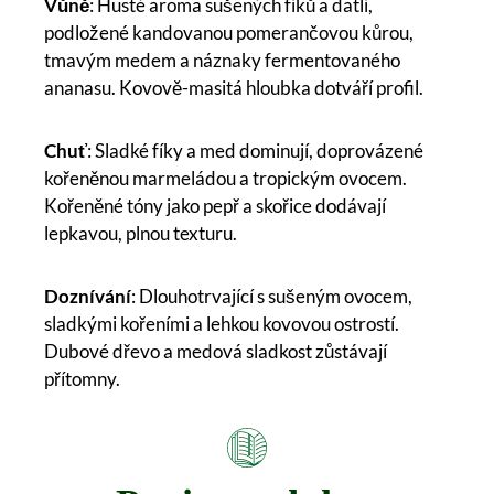
Vůně
: Husté aroma sušených fíků a datlí,
podložené kandovanou pomerančovou kůrou,
tmavým medem a náznaky fermentovaného
ananasu. Kovově-masitá hloubka dotváří profil.
Chuť
: Sladké fíky a med dominují, doprovázené
kořeněnou marmeládou a tropickým ovocem.
Kořeněné tóny jako pepř a skořice dodávají
lepkavou, plnou texturu.
Doznívání
: Dlouhotrvající s sušeným ovocem,
sladkými kořeními a lehkou kovovou ostrostí.
Dubové dřevo a medová sladkost zůstávají
přítomny.